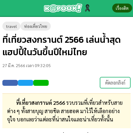
เรื่องฮิต
ข่าว-
travel
ท่องเที่ยวไทย
ความ
ที่เที่ยวสงกรานต์ 2566 เล่นน้ำสุด
รู้
แฮปปี้ในวันขึ้นปีใหม่ไทย
ข่าว
27 มี.ค. 2566 เวลา 09:32:05
ข่าว
บันเทิง
คัดลอกลิงก์
ตรวจ
หวย
ที่เที่ยวสงกรานต์ 2566
รวบรวมที่เที่ยวสำหรับสาย
ต่าง ๆ ทั้งสายบุญ สายชิล สายฮอต มาไว้ให้เลือกอย่าง
ผล
จุใจ บอกเลยว่าแต่ละที่น่าสนใจและน่าเที่ยวทั้งนั้น
บอล
สด