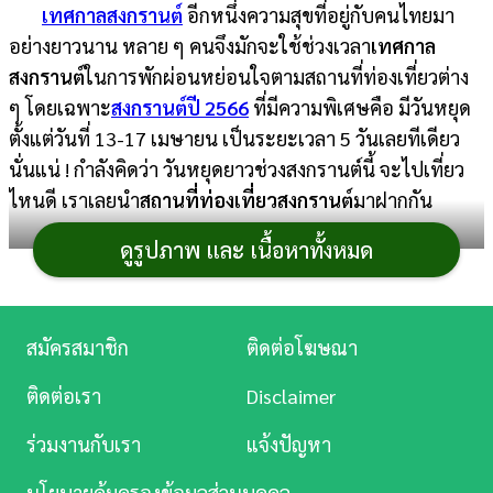
เทศกาลสงกรานต์
อีกหนึ่งความสุขที่อยู่กับคนไทยมา
การ
อย่างยาวนาน หลาย ๆ คนจึงมักจะใช้ช่วงเวลา
เทศกาล
เงิน
สงกรานต์
ในการพักผ่อนหย่อนใจตามสถานที่ท่องเที่ยวต่าง
ๆ โดยเฉพาะ
สงกรานต์ปี 2566
ที่มีความพิเศษคือ มีวันหยุด
การ
ตั้งแต่วันที่ 13-17 เมษายน เป็นระยะเวลา 5 วันเลยทีเดียว
ศึกษา
นั่นแน่ ! กำลังคิดว่า วันหยุดยาวช่วงสงกรานต์นี้ จะไปเที่ยว
บันเทิง
ไหนดี เราเลยนำ
สถานที่ท่องเที่ยวสงกรานต์
มาฝากกัน
ดูรูปภาพ และ เนื้อหาทั้งหมด
ดู
หนัง
Music
สมัครสมาชิก
ติดต่อโฆษณา
Station
ติดต่อเรา
Disclaimer
ละคร
ร่วมงานกับเรา
แจ้งปัญหา
บันเทิง
นโยบายคุ้มครองข้อมูลส่วนบุคคล