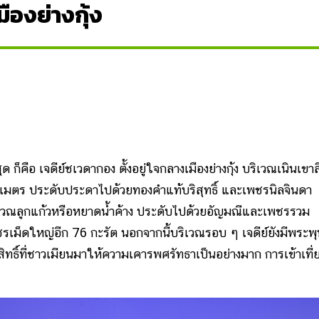
มืองย่างกุ้ง
ก็คือ เจดีย์ชเวดากอง ตั้งอยู่ใจกลางเมืองย่างกุ้ง บริเวณเนินเขาส
9 เมตร ประดับประดาไปด้วยทองคำแท้บริสุทธิ์ และเพชรนิลจินดา
ิเวณลูกแก้วหรือหยาดน้ำค้าง ประดับไปด้วยอัญมณีและเพชรรวม
ชรเม็ดใหญ่อีก 76 กะรัต นอกจากนี้บริเวณรอบ ๆ เจดีย์ยังมีพระพ
สิทธิ์ที่ชาวเมียนมาให้ความเคารพศรัทธาเป็นอย่างมาก การเข้าเที่