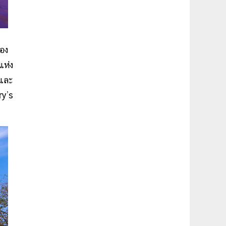
ือง
แห่ง
และ
ry’s