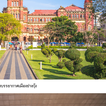
บรรยากาศเมืองย่างกุ้ง