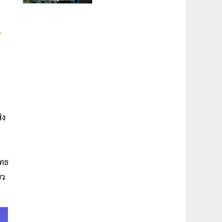
ิง
ุทธ
ยว