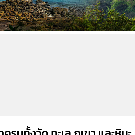
มาครบทั้งวัด ทะเล ภูเขา และหิมะ