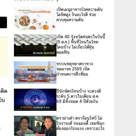
เปิดเมนูอาหารโรคความดัน
โลหิตสูง กินอะไรดี ช่วย
ควบคุมความดัน
เปิด 40 จังหวัดฝนตกในวันนี้
(9 ส.ค.) พื้นที่ไหนในไทย
โดนบ้าง ไม่เกี่ยวไต้ฝุ่น
ดอลฟิน
ขบวนพยุหยาตราทาง
ชลมารค 2569 เปิด
กำหนดการฝึกซ้อม
อติด
ปีนักษัตรไหนบ้าง จะดวงดี
ระดับ 5 ดาวในเดือน ส.ค.
บิน
69 มีทั้งหมด 4 ปีด้วยกัน
ดราม่าเต๋า ดราก้อนไฟว์ ไม่
ไปงานเต้ จนแอนดี้ เขมพิมุก
ต้องออกโรงแจง เพราะอะไร