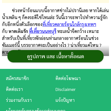
การ
ช่วงหน้าร้อนแบบนี้อากาศช่างไม่ปรานีเลย หากได้เล่น
เงิน
น้ำเพลิน ๆ ก็คงจะดีใช่ไหมล่ะ วันนี้เราจะพาไปทำความรู้จัก
กับอีกหนึ่งตัวเลือกของ
ที่เที่ยวคลายร้อนใกล้กรุงเทพฯ
การ
กับ
หาดเติมรัก
ที่เที่ยวนนทบุรี
ทะเลน้ำจืดกว้าง เหมาะ
ศึกษา
สำหรับเป็นที่เที่ยวพักผ่อนท่ามกลางอากาศร้อนในช่วง
บันเทิง
ซัมเมอร์นี้ บรรยากาศจะเป็นอย่างไร ? น่าเที่ยวแค่ไหน ?
ตามมาดูกันเลย
ดูรูปภาพ และ เนื้อหาทั้งหมด
ดู
หนัง
Music
สมัครสมาชิก
ติดต่อโฆษณา
Station
ติดต่อเรา
Disclaimer
ละคร
ร่วมงานกับเรา
แจ้งปัญหา
บันเทิง
นโยบายคุ้มครองข้อมูลส่วนบุคคล