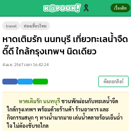
เรื่องฮิต
ข่าว-
travel
ท่องเที่ยวไทย
ความ
หาดเติมรัก นนทบุรี เที่ยวทะเลน้ำจืด
รู้
ดี๊ดี ใกล้กรุงเทพฯ นิดเดียว
ข่าว
4 เม.ย. 2567 เวลา 16:42:24
ข่าว
บันเทิง
คัดลอกลิงก์
ตรวจ
หวย
หาดเติมรัก นนทบุรี
ชวนพักผ่อนกับทะเลน้ำจืด
ใกล้กรุงเทพฯ พร้อมด้วยร้านค้า ร้านอาหาร และ
ผล
กิจกรรมสนุก ๆ ทางน้ำมากมาย เล่นน้ำคลายร้อนเย็นฉ่ำ
บอล
ใจ ไม่ต้องขับรถไกล
สด