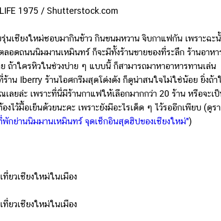
LIFE 1975 / Shutterstock.com
ุ่นเชียงใหม่ชอบมากินข้าว กินขนมหวาน จิบกาแฟกัน เพราะฉะนั
่งตลอดถนนนิมมานเหมินทร์ ก็จะมีทั้งร้านขายของที่ระลึก ร้านอาหา
กมาย ถ้าใครหิวในช่วงบ่าย ๆ แบบนี้ ก็สามารถมาหาอาหารทานเล่น
าน Iberry ร้านไอศกรีมสุดโด่งดัง ก็ดูน่าสนใจไม่ใช่น้อย ยิ่งถ้
ลยล่ะ เพราะที่นี่มีร้านกาแฟให้เลือกมากกว่า 20 ร้าน หรือจะเป
องไว้มื้อเย็นด้วยนะคะ เพราะยังมีอะไรเด็ด ๆ ไว้รออีกเพียบ (ดูร
ที่พักย่านนิมมานเหมินทร์ จุดเช็กอินสุดฮิปของเชียงใหม่"
)