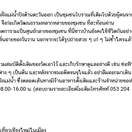
งแม่น้ำปิงด้านตะวันออก เป็นชุมชนโบราณที่เต็มไปด้วยผู้คนจา
ือง จึงก่อเกิดวัฒนธรรมหลากหลายของชุมชน ที่สะท้อนผ่าน
การามเป็นศูนย์กลางของชุมชน ที่นี่ชาวบ้านยังคงใช้ชีวิตกันอย่า
กลิ่นอายของวันวาน นอกจากจะได้รูปถ่ายสวย ๆ เก๋ ๆ ไม่ซ้ำใครแล้ว
ัติดั้งเดิมของวัดเอาไว้ และเก็บรักษาดูแลอย่างดี เช่น ช่อฟ้
ต่าง ๆ เป็นต้น และหลังจากชมอดีตจนจุใจแล้ว อย่าลืมออกมาเดิน
งแม่น้ำ ซึ่งตลอดเส้นทางมีร้านอาหารดั้งเดิมและร้านจำหน่ายของที
า 08.00-16.00 น. (สอบถามรายละเอียดเิ่มเติมโทรศัพท์ 053 204