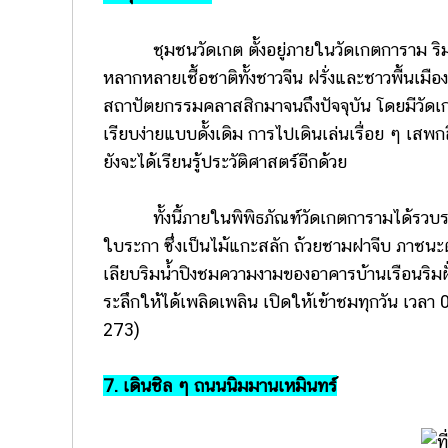
ชุมชนวัดเกต ตั้งอยู่ภายในวัดเกตการาม ริมฝั่
หลากหลายเชื้อชาติทั้งชาวจีน ฝรั่งและชาวพื้นเม
สถาปัตยกรรมคลาสสิกมาจนถึงปัจจุบัน โดยมีวัดเกต
เรียบง่ายแบบดั้งเดิม การไปเดินเล่นเรื่อย ๆ เสพ
ยังจะได้เรียนรู้ประวัติศาสตร์อีกด้วย
ทั้งนี้ภายในพิพิธภัณฑ์วัดเกตการามได้รวบรวมสมบ
ใบระกา ซึ่งเป็นไม้แกะสลัก ถ้วยชามฝาจีบ ภาชนะ
เลียบริมน้ำปิงชมความงามของอาคารบ้านเรือนริมฝั่
ระลึกให้ได้เพลิดเพลิน เปิดให้เข้าชมทุกวัน เวล
273)
7. เดินชิล ๆ ถนนนิมมานเหมินทร์