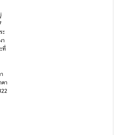
่
7
พระ
มา
ที่
ลา
ราคา
5322