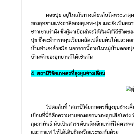
ดอยปุย อยู่ในเส้นทางเดียวกับวัดพระธาตุดอยส
ของอุทยานแห่งชาติดอยสุเทพ-ปุย และยังเป็นสถานที่ท่
ชาวเขาเผ่าม้ง ซึ่งผู้มาเยือนก็จะได้สัมผัสวิถีชีว
ปุย ซึ่งจะมีการหมุนเวียนผลัดเปลี่ยนต้นไม้และดอกไม
บ้านทำเองด้วยมือ นอกจากนี้ภายในหมู่บ้านดอยปุ
บ้านพักของอุทยานก็ได้เช่นกัน
4. สถานีวิจัยเกษตรที่สูงขุนช่างเคี่ยน
ไปต่อกันที่ "สถานีวิจัยเกษตรที่สูงขุนช่างเคี่ยน"
เยือนที่นี่ก็คือความงามของดอกนางพญาเสือโคร่ง
กุมภาพันธ์ นับเป็นสวรรค์บนดินอีกแห่งที่ไม่ควรพล
และกาแฟ ให้ได้เดินชิลหรือแวะชมกันด้วย