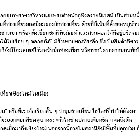
ุเทพราชวรวิหารและพระตำหนักภูพิงคราชนิเวศน์ เป็นส่วนหนึ
องเที่ยวยอดนิยมของนักท่องเที่ยว ด้วยที่นี่เป็นที่ตั้งของหมู่บ้า
ิตของชาวเขา พร้อมทั้งเยี่ยมชมพิพิธภัณฑ์ และสวนดอกไม้ที่อยู่บริเว
้ไปเรื่อย ๆ ตลอดทั้งปี มีร้านขายของที่ระลึก ซึ่งเป็นสินค้าที่ชาว
ยก็ยังมีโฮมสเตย์ไว้รองรับนักท่องเที่ยว หรือหากใครอยากนอนพัก
 หรือที่เรามักเรียกสั้น ๆ ว่าขุนช่างเคี่ยน ไฮไลท์ที่ทำให้ต้องมา
 ที่จะออกดอกสีชมพูบานสะพรั่งในช่วงปลายเดือนธันวาคมถึงต้น
าดเมื่อมาถึงเชียงใหม่ นอกจากนี้ภายในสถานียังมีพื้นที่ปลูกบ๊วย ท