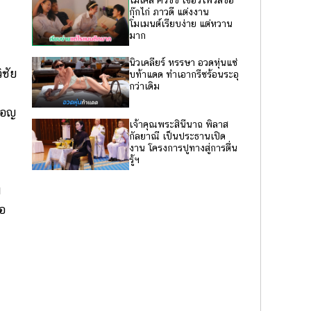
ไมเคิล ศิรชัช เซอร์ไพรส์ขอ
กุ๊กไก่ ภาวดี แต่งงาน
โมเมนต์เรียบง่าย แต่หวาน
มาก
นิวเคลียร์ หรรษา อวดหุ่นแซ่
ชัย
บท้าแดด ทำเอากรีซร้อนระอุ
กว่าเดิม
งมอญ
เจ้าคุณพระสินีนาถ พิลาส
กัลยาณี เป็นประธานเปิด
งาน โครงการปูทางสู่การตื่น
รู้ฯ
ม
่อ