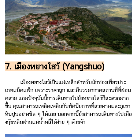
7. เมืองหยางโสว้ (Yangshuo)
เมืองหยางโสว้เป็นแม่เหล็กสำหรับนักท่องเที่ยวประ
เภทแบ็คแพ็ก เพราะราคาถูก และมีบรรยากาศสถานที่ที่ผ่อน
คลาย แถมปัจจุบันนี้การเดินทางไปยังหยางโสว้ก็สะดวกมาก
ขึ้น คุณสามารถเพลิดเพลินกับทัศนียภาพที่สวยงามและภูเขา
หินปูนอย่างชิล ๆ ได้เลย นอกจากนี้ยังสามารถเดินทางไปเมือ
งกุ้ยหลินผ่านแม่น้ำหลี่ได้ง่าย ๆ ด้วยจ้า