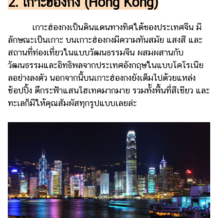
2. เกาะฮ่องกง (Hong Kong)
แต่งงาน
แม่
เกาะฮ่องกงเป็นดินแดนทางทิศใต้ของประเทศจีน มี
และ
ลักษณะเป็นเกาะ บนเกาะฮ่องกงมีความทันสมัย แสงสี และ
เด็ก
สถานที่ท่องเที่ยวในแบบวัฒนธรรมจีน ผสมผสานกับ
วัฒนธรรมและอิทธิพลจากประเทศอังกฤษในแบบโคโรเนีย
สัตว์
เลี้ยง
ลอย่างลงตัว นอกจากนี้บนเกาะฮ่องกงยังเต็มไปด้วยแหล่ง
ช้อปปิ้ง ตึกระฟ้าแสนไฮเทคมากมาย รวมทั้งพื้นที่สีเขียว และ
Infographic
ทะเลก็มีให้คุณสัมผัสทุกรูปแบบเลยล่ะ
บริการ
แอปฯ
กระปุก
คอร์ส
ออนไลน์
เรียน
เลข