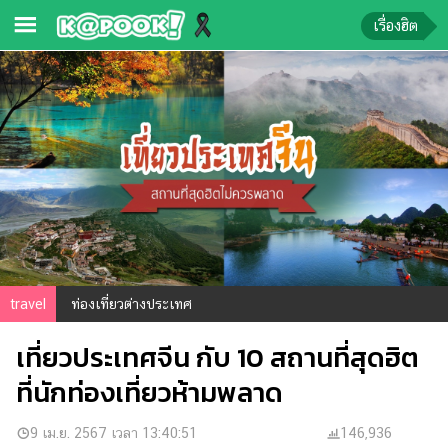
เรื่องฮิต
ข่าว-
ความ
รู้
ข่าว
ข่าว
บันเทิง
ตรวจ
travel
ท่องเที่ยวต่างประเทศ
หวย
เที่ยวประเทศจีน กับ 10 สถานที่สุดฮิต
ผล
บอล
ที่นักท่องเที่ยวห้ามพลาด
สด
การ
9 เม.ย. 2567 เวลา 13:40:51
146,936