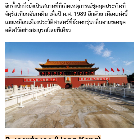
อีกทั้งปักกิ่งยังเป็นสถานที่ที่เกิดเหตุการณ์ชุมนุมประท้วงที่
รถยนต์
จัตุรัสเทียนอันเหมิน เมื่อปี ค.ศ. 1989 อีกด้วย เมืองแห่งนี้
บ้าน
เลยเหมือนเมืองประวัติศาสตร์ที่ยังคงกรุ่นกลิ่นอายของยุค
และ
อดีตไว้อย่างสมบูรณ์เลยทีเดียว
การ
ตกแต่ง
มือ
ถือ
ราคา
ทอง
ราคา
น้ำมัน
วา
ไร
ตี้