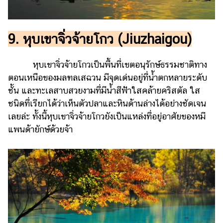
9. หุบเขาจิ่วจ้ายโกว (Jiuzhaigou)
หุบเขาจิ่วจ้ายโกวเป็นพื้นที่เขตอนุรักษ์ธรรมชาติทาง
ตอนเหนือของมลฑลเสฉวน มีจุดเด่นอยู่ที่น้ำตกหลายระดับ
ชั้น และทะเลสาบสวยงามที่มีน้ำสีฟ้าใสคล้ายคริสตัล ใส
ชนิดที่เรียกได้ว่าเห็นตัวปลาและหินด้านล่างได้อย่างชัดเจน
เลยล่ะ ทั้งนี้หุบเขาจิ่วจ้ายโกวยังเป็นแหล่งที่อยู่อาศัยของหมี
แพนด้ายักษ์ด้วยจ้า