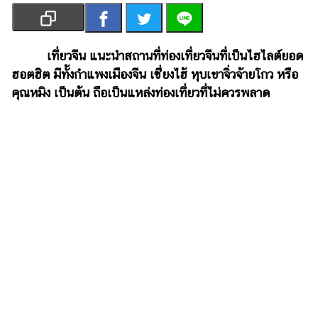
เงิน
การ
ศึกษา
เที่ยวจีน แนะนำสถานที่ท่องเที่ยวจีนที่เป็นไฮไลต์ยอด
ฮอตฮิต มีทั้งกำแพงเมืองจีน เซี่ยงไฮ้ หุบเขาจิ่วจ้ายโกว หรือ
บันเทิง
คุณหมิง เป็นต้น ถือเป็นแหล่งท่องเที่ยวที่ไม่ควรพลาด
รูปภาพ
ดู
หนัง
Music
Station
ละคร
บันเทิง
เกาหลี
ไลฟ์