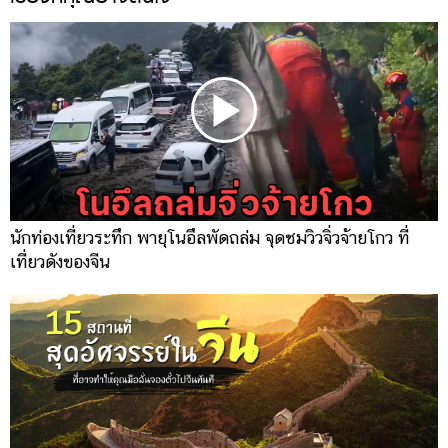
นักท่องเที่ยวระทึก พายุโนอึลพัดถล่ม จุดชมวิวจิ่วจ้ายโกว ที่
เที่ยวดังของจีน