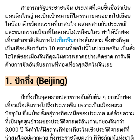
ไตล์
สาธารณรัฐประชาชนจีน ประเทศที่เคยขึ้นชื่อว่าเป็น
แผ่นดินใหญ่ คงเป็นเป้าหมายที่ใครหลายคนอยากไปเยือน
ดูด
วง
ไม่น้อย ด้วยวัฒนธรรมที่น่าสนใจ ผสมผสานกับประเพณี
และขนบธรรมเนียมที่โดดเด่นไม่เหมือนใคร ทำให้นักท่อง
ผู้
เที่ยวต่างชาติเดินทางไป
เที่ยวจีน
อย่างล้นหลาม ซึ่งต่างก็พูด
หญิง
เป็นเสียงเดียวกันว่า 10 สถานที่ต่อไปนี้ในประเทศจีน เป็นดั่ง
ผู้ชาย
ไฮไลต์ของเมืองจีนที่คุณไม่ควรพลาดอย่างเด็ดขาด การันตี
ด้วยการจัดอันดับสถานที่ท่องเที่ยวสุดฮิตในจีนเลย
สุขภาพ
ท่อง
1. ปักกิ่ง (Beijing)
เที่ยว
สูตร
ปักกิ่งเป็นจุดหมายปลายทางอันดับต้น ๆ ของนักท่อง
อาหาร
เที่ยวเมื่อเดินทางไปถึงประเทศจีน เพราะเป็นเมืองหลวง
ง่ายๆ
ปัจจุบัน ซึ่งแม้จะตั้งอยู่ทางทิศเหนือของประเทศ แต่ด้วยความ
ที่เป็นจุดศูนย์รวมของประวัติศาสตร์อันเก่าแก่ของจีนกว่า
ช้อป
3,000 ปี จึงทำให้มีสถานที่ท่องเที่ยวในเชิงประวัติศาสตร์ที่
ปิ้ง
น่าสนใจอยู่มากมาย ทั้งพระราชวังยุคเก่า พิพิธภัณฑ์แห่งชาติ