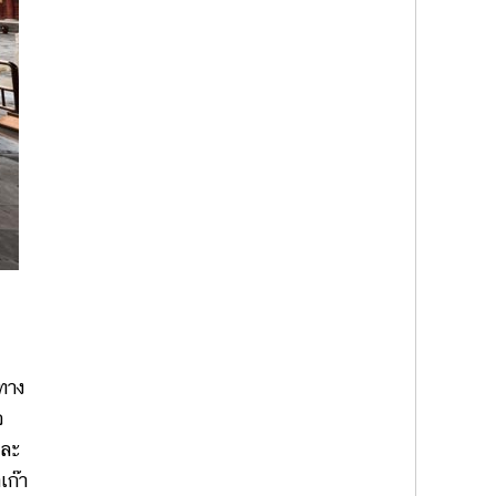
ทาง
จ
และ
เก๊า