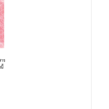
สาร
ี้