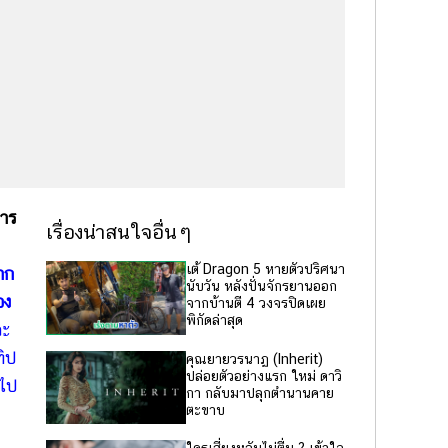
การ
เรื่องน่าสนใจอื่นๆ
เต้ Dragon 5 หายตัวปริศนา
มาก
นับวัน หลังปั่นจักรยานออก
อง
จากบ้านตี 4 วงจรปิดเผย
พิกัดล่าสุด
จะ
ทิป
คุณยายวรนาฏ (Inherit)
ปล่อยตัวอย่างแรก ใหม่ ดาวิ
 ไป
กา กลับมาปลุกตำนานคาย
ตะขาบ