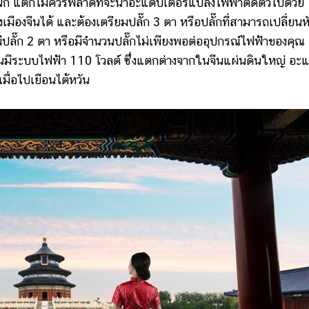
กนัก แต่ก็ไม่ควรพลาดที่จะนำอะแดปเตอร์แปลงไฟฟ้าติดตัวไปด้วย
องจีนได้ และต้องเตรียมปลั๊ก 3 ตา หรือปลั๊กที่สามารถเปลี่ยนห
มมีปลั๊ก 2 ตา หรือมีจำนวนปลั๊กไม่เพียงพอต่ออุปกรณ์ไฟฟ้าของคุณ 
้หวันมีระบบไฟฟ้า 110 โวลต์ ซึ่งแตกต่างจากในจีนแผ่นดินใหญ่ อะ
เมื่อไปเยือนไต้หวัน