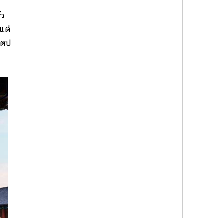
ัว
แต่
แดป