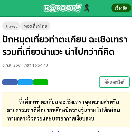
เรื่องฮิต
ข่าว-
travel
ท่องเที่ยวไทย
ความ
ปักหมุดเที่ยวท่าตะเกียบ ฉะเชิงเทรา
รู้
รวมที่เที่ยวน่าแวะ น่าไปกว่าที่คิด
ข่าว
6 ก.ค. 2569 เวลา 16:54:48
ข่าว
บันเทิง
คัดลอกลิงก์
ตรวจ
หวย
ที่เที่ยวท่าตะเกียบ ฉะเชิงเทรา จุดหมายสำหรับ
สายธรรมชาติที่อยากหลีกหนีความวุ่นวาย ไปพักผ่อน
ผล
ท่ามกลางวิวสวยและบรรยากาศเงียบสงบ
บอล
สด