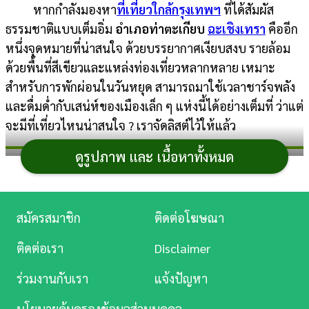
หากกำลังมองหา
ที่เที่ยวใกล้กรุงเทพฯ
ที่ได้สัมผัส
การ
ธรรมชาติแบบเต็มอิ่ม
อำเภอท่าตะเกียบ
ฉะเชิงเทรา
คืออีก
เงิน
หนึ่งจุดหมายที่น่าสนใจ ด้วยบรรยากาศเงียบสงบ รายล้อม
ด้วยพื้นที่สีเขียวและแหล่งท่องเที่ยวหลากหลาย เหมาะ
การ
สำหรับการพักผ่อนในวันหยุด สามารถมาใช้เวลาชาร์จพลัง
ศึกษา
และดื่มด่ำกับเสน่ห์ของเมืองเล็ก ๆ แห่งนี้ได้อย่างเต็มที่ ว่าแต่
บันเทิง
จะมีที่เที่ยวไหนน่าสนใจ ? เราจัดลิสต์ไว้ให้แล้ว
ดูรูปภาพ และ เนื้อหาทั้งหมด
ดู
ที่เที่ยวท่าตะเกียบ
หนัง
ฉะเชิงเทรา
Music
สมัครสมาชิก
ติดต่อโฆษณา
Station
ติดต่อเรา
Disclaimer
ละคร
1. ศาลเจ้าพ่อเขากา
ร่วมงานกับเรา
แจ้งปัญหา
บันเทิง
สถานที่ท่องเที่ยวเชิงประวัติศาสตร์และสิ่งศักดิ์สิทธิ์คู่
นโยบายคุ้มครองข้อมูลส่วนบุคคล