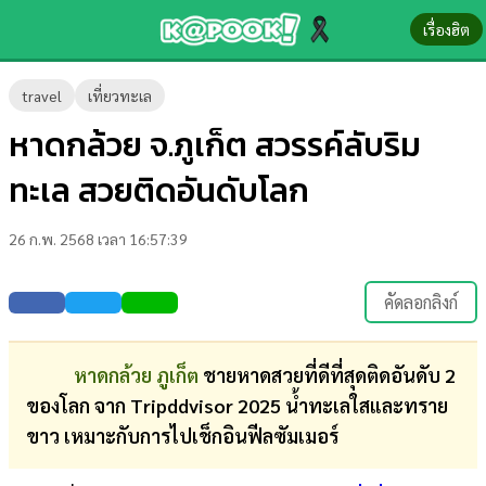
เรื่องฮิต
ข่าว-
travel
เที่ยวทะเล
ความ
หาดกล้วย จ.ภูเก็ต สวรรค์ลับริม
รู้
ทะเล สวยติดอันดับโลก
ข่าว
26 ก.พ. 2568 เวลา 16:57:39
ข่าว
บันเทิง
คัดลอกลิงก์
ตรวจ
หวย
หาดกล้วย ภูเก็ต
ชายหาดสวยที่ดีที่สุดติดอันดับ​ 2​
ของโลก จาก Tripddvisor​ 2025 น้ำทะเลใสและทราย
ผล
ขาว เหมาะกับการไปเช็กอินฟีลซัมเมอร์
บอล
สด