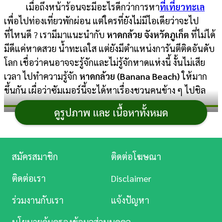
เมื่อถึงหน้าร้อนจะมีอะไรดีกว่าการหา
ที่เที่ยวทะเล
การ
เพื่อไปท่องเที่ยวพักผ่อน แต่ใครที่ยังไม่มีไอเดียว่าจะไป
เงิน
ที่ไหนดี ? เรามีมาแนะนำกับ
หาดกล้วย จังหวัดภูเก็ต
ที่ไม่ได้
มีดีแค่หาดสวย น้ำทะเลใส แต่ยังมีตำแหน่งการันตีติดอันดับ
การ
โลก เชื่อว่าคนอาจจะรู้จักและไม่รู้จักหาดแห่งนี้ งั้นไม่เสีย
ศึกษา
เวลา ไปทำความรู้จัก
หาดกล้วย (Banana Beach)
ให้มาก
บันเทิง
ขึ้นกัน เผื่อว่าซัมเมอร์นี้จะได้หาเรื่องชวนคนข้าง ๆ ไปชิล
ดูรูปภาพ และ เนื้อหาทั้งหมด
ดู
หาดกล้วย ภูเก็ต
หนัง
Music
สมัครสมาชิก
ติดต่อโฆษณา
Station
ติดต่อเรา
Disclaimer
ละคร
ร่วมงานกับเรา
แจ้งปัญหา
บันเทิง
นโยบายคุ้มครองข้อมูลส่วนบุคคล