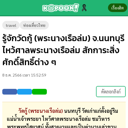
เรื่องฮิต
ข่าว-
travel
ท่องเที่ยวไทย
ความ
รู้จักวัดกู้ (พระนางเรือล่ม) จ.นนทบุรี
รู้
ไหว้ศาลพระนางเรือล่ม สักการะสิ่ง
ข่าว
ศักดิ์สิทธิ์ต่าง ๆ
ข่าว
8 ธ.ค. 2566 เวลา 15:52:59
บันเทิง
ตรวจ
คัดลอกลิงก์
หวย
ผล
วัดกู้ (พระนางเรือล่ม)
นนทบุรี วัดเก่าแก่ตั้งอยู่ริม
บอล
แม่น้ำเจ้าพระยา ไหว้ศาลพระนางเรือล่ม ชมวิหาร
สด
พระพุทธไสยาสน์ ทั้งสวยงามและเป็นตำนานเล่าขาน