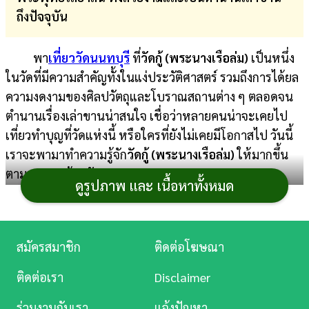
ถึงปัจจุบัน
การ
เงิน
พา
เที่ยววัดนนทบุรี
ที่
วัดกู้ (พระนางเรือล่ม)
เป็นหนึ่ง
การ
ในวัดที่มีความสำคัญทั้งในแง่ประวัติศาสตร์ รวมถึงการได้ยล
ศึกษา
ความงดงามของศิลปวัตถุและโบราณสถานต่าง ๆ ตลอดจน
ตำนานเรื่องเล่าขานน่าสนใจ เชื่อว่าหลายคนน่าจะเคยไป
บันเทิง
เที่ยวทำบุญที่วัดแห่งนี้ หรือใครที่ยังไม่เคยมีโอกาสไป วันนี้
เราจะพามาทำความรู้จัก
วัดกู้ (พระนางเรือล่ม)
ให้มากขึ้น
ดู
ตามเรามาดูด้วยกันเลย
หนัง
ดูรูปภาพ และ เนื้อหาทั้งหมด
Music
วัดกู้ (พระนางเรือล่ม)
Station
สมัครสมาชิก
ติดต่อโฆษณา
ละคร
ติดต่อเรา
Disclaimer
บันเทิง
ร่วมงานกับเรา
แจ้งปัญหา