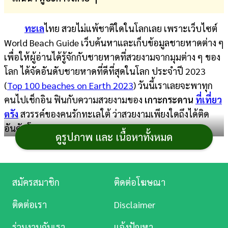
การ
ทะเล
ไทย สวยไม่แพ้ชาติใดในโลกเลย เพราะเว็บไซต์
เงิน
World Beach Guide เว็บค้นหาและเก็บข้อมูลชายหาดต่าง ๆ
การ
เพื่อให้ผู้อ่านได้รู้จักกับชายหาดที่สวยงามจากมุมต่าง ๆ ของ
ศึกษา
โลก ได้จัดอันดับชายหาดที่ดีที่สุดในโลก ประจำปี 2023
(
Top 100 beaches on Earth 2023
) วันนี้เราเลยจะพาทุก
บันเทิง
คนไปเช็กอิน ฟินกับความสวยงามของ
เกาะกระดาน
ที่เที่ยว
ตรัง
สวรรค์ของคนรักทะเลใต้ ว่าสวยงามเพียงใดถึงได้ติด
ดู
อันดับโลก
หนัง
ดูรูปภาพ และ เนื้อหาทั้งหมด
Music
Station
สมัครสมาชิก
ติดต่อโฆษณา
ละคร
ติดต่อเรา
Disclaimer
บันเทิง
ร่วมงานกับเรา
แจ้งปัญหา