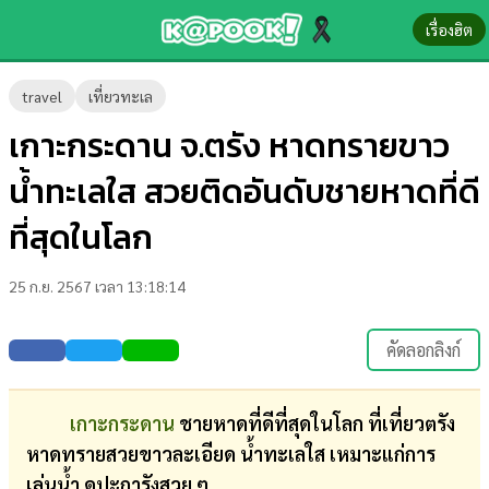
เรื่องฮิต
ข่าว-
travel
เที่ยวทะเล
ความ
เกาะกระดาน จ.ตรัง หาดทรายขาว
รู้
น้ำทะเลใส สวยติดอันดับชายหาดที่ดี
ข่าว
ที่สุดในโลก
ข่าว
25 ก.ย. 2567 เวลา 13:18:14
บันเทิง
ตรวจ
คัดลอกลิงก์
หวย
ผล
เกาะกระดาน
ชายหาดที่ดีที่สุดในโลก ที่เที่ยวตรัง
บอล
หาดทรายสวยขาวละเอียด น้ำทะเลใส เหมาะแก่การ
สด
เล่นน้ำ ดูปะการังสวย ๆ