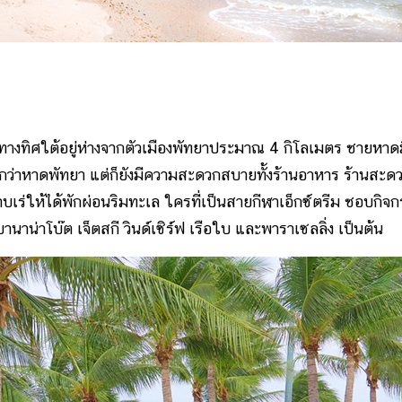
อยู่ทางทิศใต้อยู่ห่างจากตัวเมืองพัทยาประมาณ 4 กิโลเมตร ชายหาด
กว่าหาดพัทยา แต่ก็ยังมีความสะดวกสบายทั้งร้านอาหาร ร้านสะด
บเร่ให้ได้พักผ่อนริมทะเล ใครที่เป็นสายกีฬาเอ็กซ์ตรีม ชอบกิจ
นบานาน่าโบ๊ต เจ็ตสกี วินด์เซิร์ฟ เรือใบ และพาราเซลลิ่ง เป็นต้น