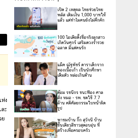
เปิด 2 เหตุผล ไทยช่วยไทย
พลัส เติมเงิน 1,000 บาทให้
แล้ว แต่ทำไมคนยังไม่คึกคัก
100 ไอเดียตั้งชื่อจริงลูกสาว
เกิดวันศุกร์ เสริมดวงร่ำรวย
ฉลาด มีแต่คนรัก
แม็ค ณัฐพัชร์ ดาราเด็กจาก
ทองเนื้อเก้า เป็นนักศึกษา
เต็มตัว หล่อเกินต้าน
ต้อม รชนีกร ชนะฟ้อง ศาล
สั่ง หมอ - รพ. ชดใช้ 7.7
แห่ง
ล้าน คดีศัลยกรรมใบหน้าผิด
รูป
และ
้วย
พาชมบ้าน กิ๊ก สุวัจนี บ้าน
ชั้นเดียวสีขาวสุดอบอุ่น ที่
สร้างเพื่อครอบครัว