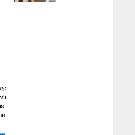
ฝูง
ีฬา
าม
หาด