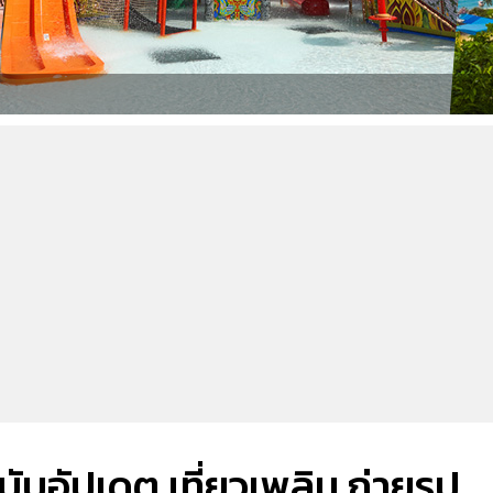
ฉบับอัปเดต เที่ยวเพลิน ถ่ายรูป