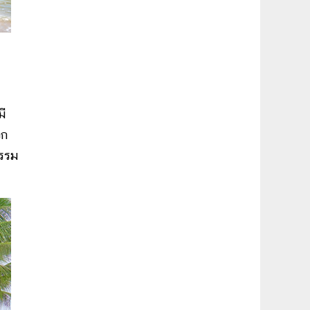
มี
วก
กรรม