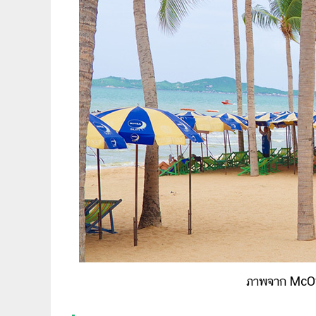
ภาพจาก McO