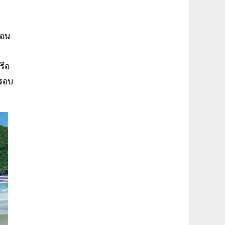
่อน
รือ
วรอบ