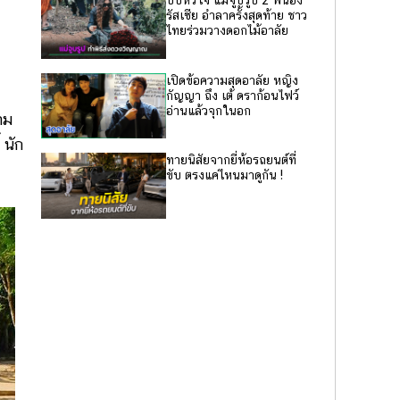
บีบหัวใจ แม่จูบรูป 2 พี่น้อง
รัสเซีย อำลาครั้งสุดท้าย ชาว
ไทยร่วมวางดอกไม้อาลัย
เปิดข้อความสุดอาลัย หญิง
กัญญา ถึง เต้ ดราก้อนไฟว์
อ่านแล้วจุกในอก
าม
 นัก
ทายนิสัยจากยี่ห้อรถยนต์ที่
ขับ ตรงแค่ไหนมาดูกัน !