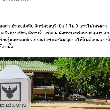
แสมสาร อำเภอสัตหีบ จังหวัดชลบุรี เป็น 1 ใน 9 เกาะในโครงการ
ิ สมเด็จพระกนิษฐาธิราชเจ้า กรมสมเด็จพระเทพรัตนราชสุดาฯ สย
นรู้และท่องเที่ยวเชิงอนุรักษ์ และไม่อนุญาตให้ค้างคืนบนเกาะนี้
เท่านั้น