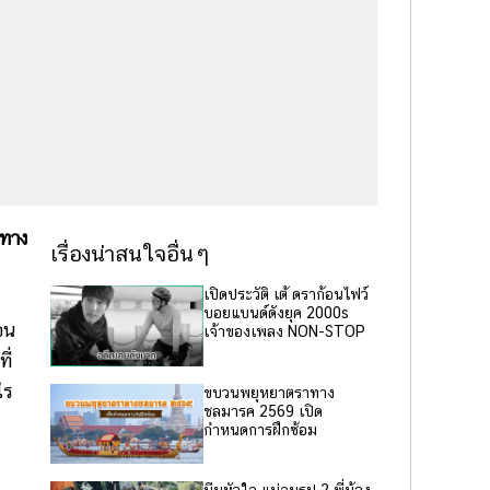
นทาง
เรื่องน่าสนใจอื่นๆ
เปิดประวัติ เต้ ดราก้อนไฟว์
บอยแบนด์ดังยุค 2000s
อน
เจ้าของเพลง NON-STOP
ี่
ไร
ขบวนพยุหยาตราทาง
ชลมารค 2569 เปิด
กำหนดการฝึกซ้อม