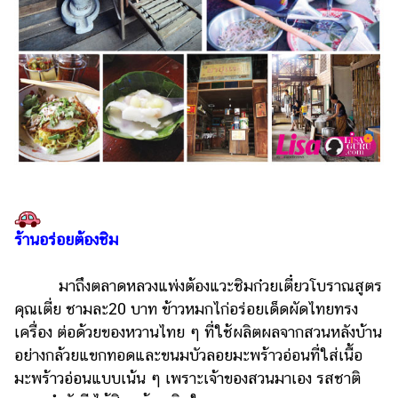
ร้านอร่อยต้องชิม
มาถึงตลาดหลวงแพ่งต้องแวะชิมก๋วยเตี๋ยวโบราณสูตร
คุณเตี่ย ชามละ20 บาท ข้าวหมกไก่อร่อยเด็ดผัดไทยทรง
เครื่อง ต่อด้วยของหวานไทย ๆ ที่ใช้ผลิตผลจากสวนหลังบ้าน
อย่างกล้วยแขกทอดและขนมบัวลอยมะพร้าวอ่อนที่ใส่เนื้อ
มะพร้าวอ่อนแบบเน้น ๆ เพราะเจ้าของสวนมาเอง รสชาติ