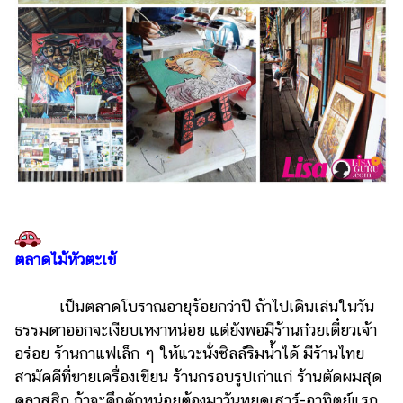
ออนไลน์
ติดต่อ
โฆษณา
แจ้ง
ปัญหา
ร่วม
งาน
กับ
เรา
ตลาดไม้หัวตะเข้
เป็นตลาดโบราณอายุร้อยกว่าปี ถ้าไปเดินเล่นในวัน
ธรรมดาออกจะเงียบเหงาหน่อย แต่ยังพอมีร้านก๋วยเตี๋ยวเจ้า
อร่อย ร้านกาแฟเล็ก ๆ ให้แวะนั่งชิลล์ริมน้ำได้ มีร้านไทย
สามัคคีที่ขายเครื่องเขียน ร้านกรอบรูปเก่าแก่ ร้านตัดผมสุด
คลาสสิก ถ้าจะคึกคักหน่อยต้องมาวันหยุดเสาร์-อาทิตย์แรก