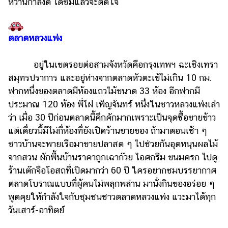
หวานกำลังดี ได้ชิมแล้วจะติดใจ
ตลาดหลวงแพ่ง
อยู่ในเขตรอยต่อสามจังหวัดคือกรุงเทพฯ ฉะเชิงเทรา
สมุทรปราการ และอยู่ห่างจากตลาดหัวตะเข้ไม่เกิน 10 กม.
ฟากหนึ่งของตลาดมีห้องแถวไม้ขนาด 33 ห้อง อีกฟากมี
ประมาณ 120 ห้อง พี่ไฝ เพ็ญจันทร์ หนึ่งในชาวหลวงแพ่งเล่า
ว่า เมื่อ 30 ปีก่อนตลาดนี้คึกคักมากเพราะเป็นจุดซื้อขายข้าว
แต่เดี๋ยวนี้มีไม่กี่ห้องที่ยังเปิดร้านขายของ ถ้ามาตอนเช้า ๆ
ชาวบ้านจะพายเรือมาขายปลาสด ๆ ไปช่วยกันอุดหนุนผลไม้
จากสวน ผักพื้นบ้านราคาถูกเฉาก๊วย ไอศกรีม ขนมครก ไปดู
ร้านเต๊กจือโอสถที่เปิดมากว่า 60 ปี ใครอยากชมบรรยากาศ
ตลาดโบราณแบบที่ผู้คนไม่พลุกพล่าน มานั่งกินของอร่อย ๆ
พูดคุยให้กำลังใจกับชุมชนชาวตลาดหลวงแพ่ง แวะมาได้ทุก
วันเสาร์-อาทิตย์