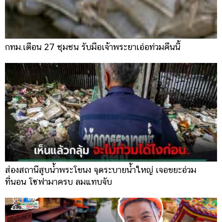
กทม.เตือน 27 ชุมชน รับมือเจ้าพระยาเอ่อท่วมคืนนี้
ส่องสถานีสูบน้ำพระโขนง จุดระบายน้ำใหญ่ เจอขยะอ่วม
ที่นอน โซฟามาครบ ลมแทบจับ