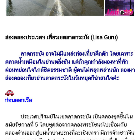
ไตล์
ดูด
วง
ผู้
ล่องคลองประเวศฯ เที่ยวเขตลาดกระบัง (Lisa Guru)
หญิง
ลาดกระบัง อาจไม่มีแหล่งท่องเที่ยวคึกคัก โดยเฉพาะ
ผู้ชาย
ตลาดน้ำเหมือนในย่านตลิ่งชัน แต่ถ้าคุณกำลังมองหาที่พัก
สุขภาพ
ผ่อนหย่อนใจใกล้ชิดธรรมชาติ ผู้คนไม่พลุกพล่านนัก ลองมา
ล่องคลองเที่ยวย่านลาดกระบังในวันหยุดก็น่าสนใจค่ะ
ท่อง
เที่ยว
สูตร
ก่อนออกเรือ
อาหาร
ง่ายๆ
ประเวศบุรีรมย์ในเขตลาดกระบัง เป็นคลองขุดขึ้นใน
ช้อป
สมัยรัชกาลที่ 5 โดยขุดต่อจากคลองพระโขนงไปเชื่อมกับ
คลองด่านออกสู่แม่น้ำบางปะกงที่ฉะเชิงเทรา มีการจ้างชาวจีน
ปิ้ง