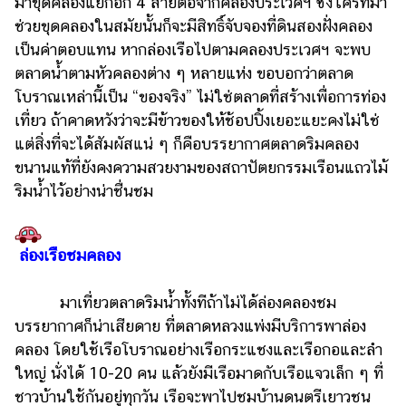
มาขุดคลองแยกอีก 4 สายต่อจากคลองประเวศฯ ซึ่งใครที่มา
ช่วยขุดคลองในสมัยนั้นก็จะมีสิทธิ์จับจองที่ดินสองฝั่งคลอง
รถยนต์
เป็นค่าตอบแทน หากล่องเรือไปตามคลองประเวศฯ จะพบ
บ้าน
ตลาดน้ำตามหัวคลองต่าง ๆ หลายแห่ง ขอบอกว่าตลาด
และ
โบราณเหล่านี้เป็น “ของจริง” ไม่ใช่ตลาดที่สร้างเพื่อการท่อง
การ
เที่ยว ถ้าคาดหวังว่าจะมีข้าวของให้ช้อปปิ้งเยอะแยะคงไม่ใช่
ตกแต่ง
แต่สิ่งที่จะได้สัมผัสแน่ ๆ ก็คือบรรยากาศตลาดริมคลอง
มือ
ขนานแท้ที่ยังคงความสวยงามของสถาปัตยกรรมเรือนแถวไม้
ถือ
ริมน้ำไว้อย่างน่าชื่นชม
ราคา
ทอง
ล่องเรือชมคลอง
ราคา
น้ำมัน
มาเที่ยวตลาดริมน้ำทั้งทีถ้าไม่ได้ล่องคลองชม
วา
บรรยากาศก็น่าเสียดาย ที่ตลาดหลวงแพ่งมีบริการพาล่อง
ไร
คลอง โดยใช้เรือโบราณอย่างเรือกระแชงและเรือกอและลำ
ใหญ่ นั่งได้ 10-20 คน แล้วยังมีเรือมาดกับเรือแจวเล็ก ๆ ที่
ตี้
ชาวบ้านใช้กันอยู่ทุกวัน เรือจะพาไปชมบ้านดนตรีเยาวชน