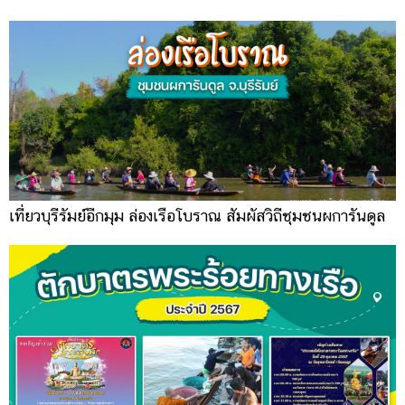
เที่ยวบุรีรัมย์อีกมุม ล่องเรือโบราณ สัมผัสวิถีชุมชนผการันดูล