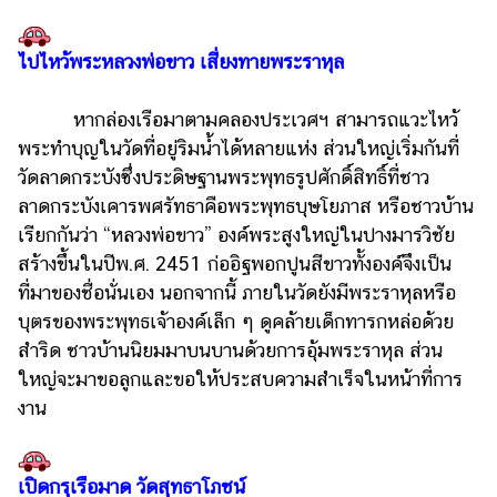
ไปไหว้พระหลวงพ่อขาว เสี่ยงทายพระราหุล
หากล่องเรือมาตามคลองประเวศฯ สามารถแวะไหว้
พระทำบุญในวัดที่อยู่ริมน้ำได้หลายแห่ง ส่วนใหญ่เริ่มกันที่
วัดลาดกระบังซึ่งประดิษฐานพระพุทธรูปศักดิ์สิทธิ์ที่ชาว
ลาดกระบังเคารพศรัทธาคือพระพุทธบุษโยภาส หรือชาวบ้าน
เรียกกันว่า “หลวงพ่อขาว” องค์พระสูงใหญ่ในปางมารวิชัย
สร้างขึ้นในปีพ.ศ. 2451 ก่ออิฐพอกปูนสีขาวทั้งองค์จึงเป็น
ที่มาของชื่อนั่นเอง นอกจากนี้ ภายในวัดยังมีพระราหุลหรือ
บุตรของพระพุทธเจ้าองค์เล็ก ๆ ดูคล้ายเด็กทารกหล่อด้วย
สำริด ชาวบ้านนิยมมาบนบานด้วยการอุ้มพระราหุล ส่วน
ใหญ่จะมาขอลูกและขอให้ประสบความสำเร็จในหน้าที่การ
งาน
เปิดกรุเรือมาด วัดสุทธาโภชน์