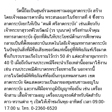
วัดนี้ถือเป็นศูนย์รวมของชาวมอญลาดกระบัง สร้าง
โดยเจ้าจอมมารดากลิ่น พระสนมเอกในรัชกาลที่ 4 ซึ่งชาว
ลาดกระบังยกให้เป็น “คนดี ศรีลาดกระบัง” เช่นเดียวกับ
เจ้าพระยาสุรวงษ์ไวยวัฒน์ (วร บุนนาค) หรือท่านเจ้าคุณ
ทหารลาดกระบัง ผู้ยกที่ดินให้ประโยชน์ด้านการศึกษาจน
กลายเป็นที่ตั้งของสถาบันเทคโนโลยีเจ้าคุณทหารลาดกระบัง
ในปัจจุบันสิ่งที่มีชื่อเสียงของวัดแห่งนี้อยู่ที่พิพิธภัณฑ์เรือมาด
ซึ่งเก็บรวบรวมเรือโบราณไว้กว่า 50 ลำ แต่ละลำอายุมากกว่า
40 ปี เมื่อถึงวันงานประเพณีจึงจะนำเรือเหล่านี้ออกมาใช้งาน
เช่น งานประเพณีตักบาตรพระร้อยทางเรือ นอกจากนี้
ภายในวัดยังมีพิพิธภัณฑ์ท้องถิ่นกรุงเทพมหานคร เขต
ลาดกระบัง จัดแสดงความเป็นมาของชุมชนชาวมอญใน
ลาดกระบัง และงานฝีมือจากภูมิปัญญาท้องถิ่น เช่น เครื่อง
จักสาน เสื้อผ้าชาวมอญ เครื่องเบญจรงค์สำหรับจัดสำรับ
คาว-หวานต่าง ๆ เปิดให้เข้าชมวันพุธ-อาทิตย์ เวลา 09.00-
17.00 น. โทร. 0-2360-6520