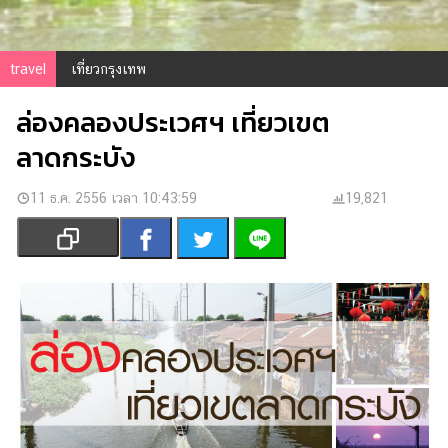
เงิน
การ
ศึกษา
travel
เที่ยวกรุงเทพ
บันเทิง
ล่องคลองประเวศฯ เที่ยวเขต
ลาดกระบัง
รูปภาพ
ดู
11 ธ.ค. 2556 เวลา 10:43:59
19,821
หนัง
Music
Station
ละคร
บันเทิง
เกาหลี
ไลฟ์