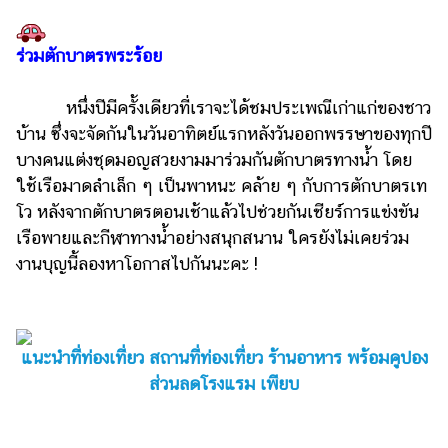
ร่วมตักบาตรพระร้อย
หนึ่งปีมีครั้งเดียวที่เราจะได้ชมประเพณีเก่าแก่ของชาว
บ้าน ซึ่งจะจัดกันในวันอาทิตย์แรกหลังวันออกพรรษาของทุกปี
บางคนแต่งชุดมอญสวยงามมาร่วมกันตักบาตรทางน้ำ โดย
ใช้เรือมาดลำเล็ก ๆ เป็นพาหนะ คล้าย ๆ กับการตักบาตรเท
โว หลังจากตักบาตรตอนเช้าแล้วไปช่วยกันเชียร์การแข่งขัน
เรือพายและกีฬาทางน้ำอย่างสนุกสนาน ใครยังไม่เคยร่วม
งานบุญนี้ลองหาโอกาสไปกันนะคะ !
แนะนำที่ท่องเที่ยว สถานที่ท่องเที่ยว ร้านอาหาร พร้อมคูปอง
ส่วนลดโรงแรม เพียบ