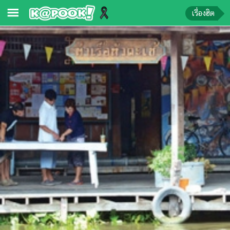
เรื่องฮิต
ข่าว-
ความ
รู้
ข่าว
ข่าว
บันเทิง
ตรวจ
หวย
ผล
บอล
สด
การ