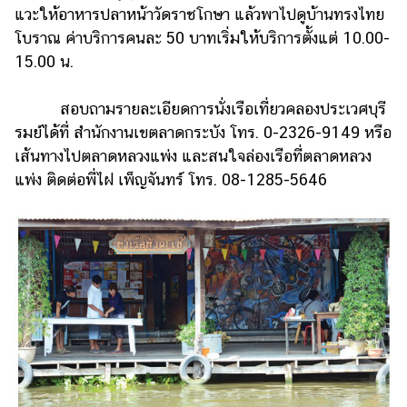
แวะให้อาหารปลาหน้าวัดราชโกษา แล้วพาไปดูบ้านทรงไทย
แต่งงาน
โบราณ ค่าบริการคนละ 50 บาทเริ่มให้บริการตั้งแต่ 10.00-
แม่
15.00 น.
และ
เด็ก
สอบถามรายละเอียดการนั่งเรือเที่ยวคลองประเวศบุรี
สัตว์
รมย์ได้ที่ สำนักงานเขตลาดกระบัง โทร. 0-2326-9149 หรือ
เลี้ยง
เส้นทางไปตลาดหลวงแพ่ง และสนใจล่องเรือที่ตลาดหลวง
Infographic
แพ่ง ติดต่อพี่ไฝ เพ็ญจันทร์ โทร. 08-1285-5646
บริการ
แอปฯ
กระปุก
คอร์ส
ออนไลน์
เรียน
เลข