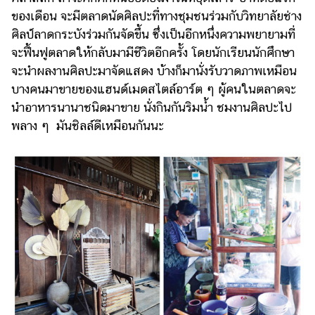
ของเดือน จะมีตลาดนัดศิลปะที่ทางชุมชนร่วมกับวิทยาลัยช่าง
ศิลป์ลาดกระบังร่วมกันจัดขึ้น ซึ่งเป็นอีกหนึ่งความพยายามที่
จะฟื้นฟูตลาดให้กลับมามีชีวิตอีกครั้ง โดยนักเรียนนักศึกษา
จะนำผลงานศิลปะมาจัดแสดง บ้างก็มานั่งรับวาดภาพเหมือน
บางคนมาขายของแฮนด์เมดสไตล์อาร์ต ๆ ผู้คนในตลาดจะ
นำอาหารนานาชนิดมาขาย นั่งกินกันริมน้ำ ชมงานศิลปะไป
พลาง ๆ มันชิลล์ดีเหมือนกันนะ