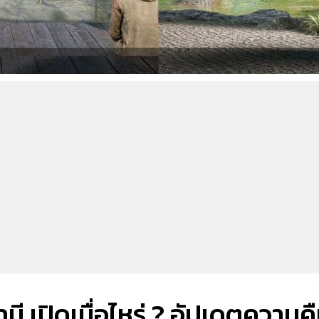
นี เปิดเมื่อไหร่ ? อัปเดตความค