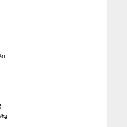
ต็ม
่
ำคัญ