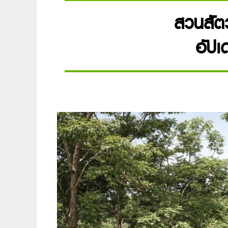
สวนสัตว
อัปเ