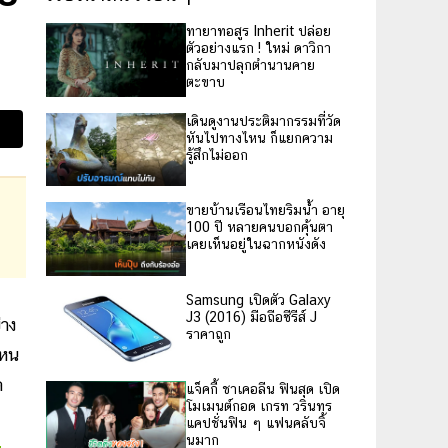
ทายาทอสูร Inherit ปล่อย
ตัวอย่างแรก ! ใหม่ ดาวิกา
กลับมาปลุกตำนานคาย
ตะขาบ
เดินดูงานประติมากรรมที่วัด
หันไปทางไหน ก็แยกความ
รู้สึกไม่ออก
ขายบ้านเรือนไทยริมน้ำ อายุ
100 ปี หลายคนบอกคุ้นตา
เคยเห็นอยู่ในฉากหนังดัง
Samsung เปิดตัว Galaxy
J3 (2016) มือถือซีรีส์ J
่าง
ราคาถูก
ไหน
าด
แจ็คกี้ ชาเคอลีน ฟินสุด เปิด
โมเมนต์กอด เกรท วรินทร
แคปชั่นฟิน ๆ แฟนคลับจิ้
นมาก