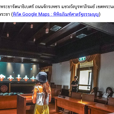
จ้าพระยารัตนาธิเบศร์ ถนนจักรเพชร แขวงวังบูรพาภิรมย์ เขตพระ
พระยา (
พิกัด Google Maps : พิพิธภัณฑ์ศาลรัฐธรรมนูญ
)