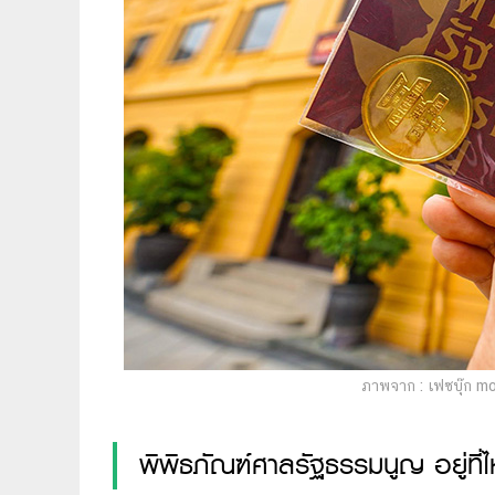
ภาพจาก : เฟซบุ๊ก m
พิพิธภัณฑ์ศาลรัฐธรรมนูญ อยู่ที่