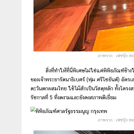
ภาพจาก : เฟซบุ๊ก m
สิ่งที่ทำให้ที่นี่พิเศษไม่ใช่แค่พิพิธภัณฑ์ข้างใน
ของเจ้าพระยารัตนาธิเบศร์ (พุ่ม ศรีไชยันต์) อั
ตะวันตกผสมไทย ใช้ไม้สักเป็นวัสดุหลัก ทั้งโคร
รัชกาลที่ 5 ที่งดงามและยังคงสภาพดีเยี่ยม
ภาพจาก : เฟซบุ๊ก m