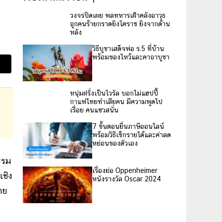
วงจรปิดเผย พลทหารเฝ้าคลังอาวุธ
ถูกคนร้ายกราดยิงโคราช ยิงจากด้าน
หลัง
วิธีบูชาเสด็จพ่อ ร.5 ที่บ้าน
พร้อมของไหว้และคาถาบูชา
หนุ่มฝรั่งเป็นไวรัล บอกไม่แฮปปี้
กาแฟไทยทำเสียคน มีความพูดไป
เรื่อย คนแซวสนั่น
7 ขั้นตอนยื่นภาษีออนไลน์
พร้อมวิธีเช็กรายได้และค่าลด
หย่อนของตัวเอง
รรม
เรื่องย่อ Oppenheimer
เชิง
หนังรางวัล Oscar 2024
าย