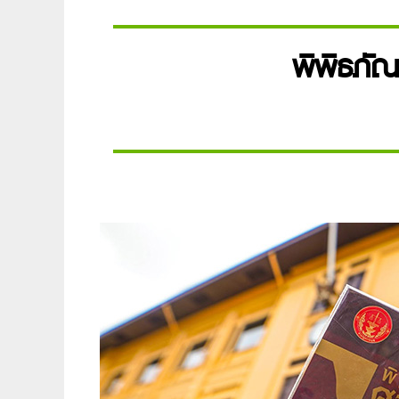
พิพิธภั