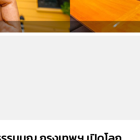
ฐธรรมนูญ กรุงเทพฯ เปิดโลก