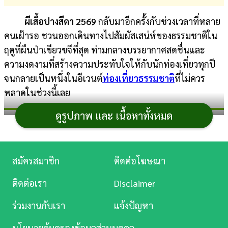
การ
ผีเสื้อปางสีดา 2569
กลับมาอีกครั้งกับช่วงเวลาที่หลาย
เงิน
คนเฝ้ารอ ชวนออกเดินทางไปสัมผัสเสน่ห์ของธรรมชาติใน
ฤดูที่ผืนป่าเขียวขจีที่สุด ท่ามกลางบรรยากาศสดชื่นและ
การ
ความงดงามที่สร้างความประทับใจให้กับนักท่องเที่ยวทุกปี
ศึกษา
จนกลายเป็นหนึ่งในอีเวนต์
ท่องเที่ยวธรรมชาติ
ที่ไม่ควร
บันเทิง
พลาดในช่วงนี้เลย
ดูรูปภาพ และ เนื้อหาทั้งหมด
ดู
ผีเสื้อปางสีดา 2569
หนัง
Music
สมัครสมาชิก
ติดต่อโฆษณา
Station
ติดต่อเรา
Disclaimer
ละคร
ร่วมงานกับเรา
แจ้งปัญหา
บันเทิง
นโยบายคุ้มครองข้อมูลส่วนบุคคล