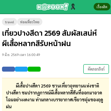
เรื่องฮิต
ข่าว-
travel
ท่องเที่ยวไทย
ความ
เที่ยวปางสีดา 2569 สัมผัสเสน่ห์
รู้
ผีเสื้อหลากสีรับหน้าฝน
ข่าว
9 มิ.ย. 2569 เวลา 16:00:49
ข่าว
บันเทิง
คัดลอกลิงก์
ตรวจ
หวย
ผีเสื้อปางสีดา 2569 ชวนเที่ยวอุทยานแห่งชาติ
ปางสีดา ชมปรากฏการณ์ผีเสื้อหลากสีสันที่ออกมาอวด
ผล
โฉมอย่างงดงาม ท่ามกลางบรรยากาศเขียวชอุ่มของฤดู
บอล
ฝน
สด