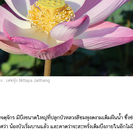
 : เฟซบุ๊ก Nittaya Jaithang
จตุจักร มีบึงขนาดใหญ่ที่ปลูกบัวหลวงสีชมพูงดงามเต็มผืนน้ำ ซึ่งช่ว
ว่า น้องบัวเริ่มบานแล้ว และคาดว่าจะสะพรั่งเต็มบึงภายในอีกไม่ถ