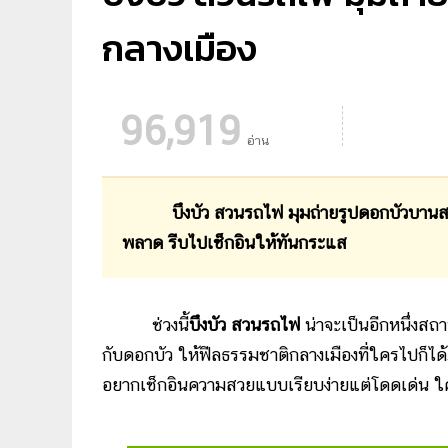
กลางเมือง
96,919
อ่าน
บึงบัว สวนรถไฟ มุมถ่ายรูปดอกบัวบานสะพรั่
พลาด รีบไปเช็กอินให้ทันกระแส
ช่วงนี้
บึงบัว สวนรถไฟ
น่าจะเป็นอีกหนึ่งสถ
กับดอกบัว ให้ฟีลธรรมชาติกลางเมืองที่ใครไปก็ไ
อยากเช็กอินความสวยแบบเรียบง่ายแต่โดดเด่น ใ