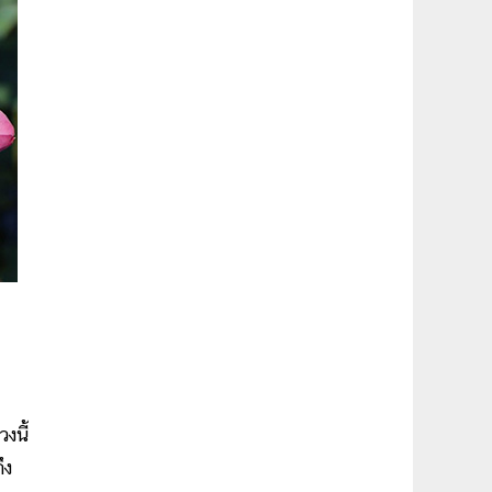
งนี้
ึง