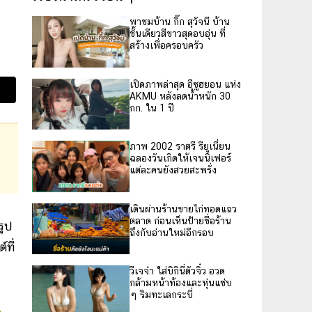
พาชมบ้าน กิ๊ก สุวัจนี บ้าน
ชั้นเดียวสีขาวสุดอบอุ่น ที่
สร้างเพื่อครอบครัว
เปิดภาพล่าสุด อีซูฮยอน แห่ง
AKMU หลังลดน้ำหนัก 30
กก. ใน 1 ปี
ภาพ 2002 ราตรี รียูเนี่ยน
ฉลองวันเกิดให้เจนนิเฟอร์
แต่ละคนยังสวยสะพรั่ง
เดินผ่านร้านขายไก่ทอดแถว
ตลาด ก่อนเห็นป้ายชื่อร้าน
รูป
ถึงกับอ่านใหม่อีกรอบ
ที่
วีเจจ๋า ใส่บิกินี่ตัวจิ๋ว อวด
กล้ามหน้าท้องและหุ่นแซ่บ
ๆ ริมทะเลกระบี่