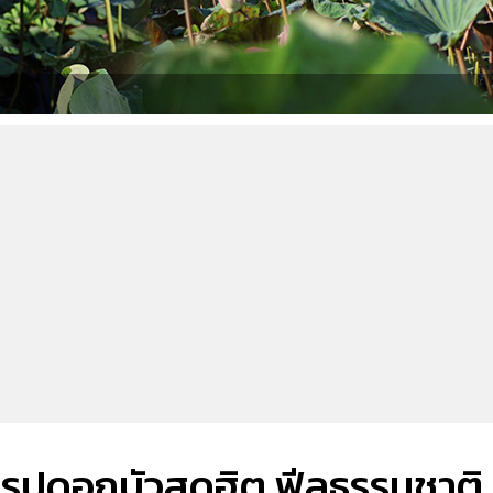
ยรูปดอกบัวสุดฮิต ฟีลธรรมชาติ