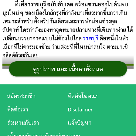
ที่เที่ยวราชบุรี ฉบับอัปเดต
พร้อมชวนออกไปค้นพบ
การ
มุมใหม่ ๆ ของเมืองใกล้กรุงที่กำลังน่าเที่ยวมากขึ้นกว่าเดิม
เงิน
เหมาะสำหรับทั้งทริปวันเดียวและการพักผ่อนช่วงสุด
สัปดาห์ ใครกำลังมองหาจุดหมายปลายทางที่เดินทางง่าย ได้
การ
เปลี่ยนบรรยากาศแบบไม่ต้องไปไกล
ราชบุรี
คือหนึ่งในตัว
ศึกษา
เลือกที่ไม่ควรมองข้าม ว่าแต่จะทีที่ไหนน่าสนใจ ตามมาเช็
บันเทิง
กลิสต์ด้วยกันเลย
ดูรูปภาพ และ เนื้อหาทั้งหมด
ดู
ที่เที่ยวราชบุรี ฉบับอัปเดต
หนัง
Music
สมัครสมาชิก
ติดต่อโฆษณา
Station
1. เขาแร้ง
ติดต่อเรา
Disclaimer
ละคร
ที่เที่ยวธรรมชาติของราชบุรีที่เหมาะสำหรับสายชอบ
ร่วมงานกับเรา
แจ้งปัญหา
ความสงบและวิวมุมสูง จุดเด่นคือทัศนียภาพของภูเขาและ
บันเทิง
ผืนป่าสีเขียวที่โอบล้อมรอบด้าน บรรยากาศเงียบสบาย
นโยบายคุ้มครองข้อมูลส่วนบุคคล