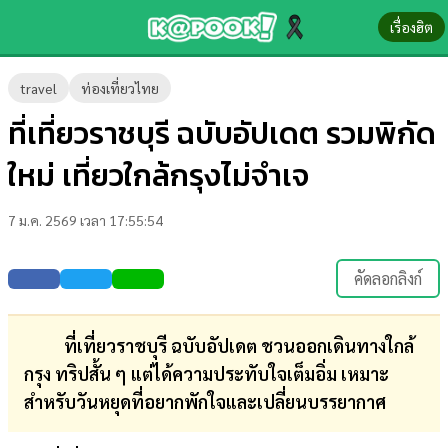
เรื่องฮิต
ข่าว-
travel
ท่องเที่ยวไทย
ความ
ที่เที่ยวราชบุรี ฉบับอัปเดต รวมพิกัด
รู้
ใหม่ เที่ยวใกล้กรุงไม่จำเจ
ข่าว
7 ม.ค. 2569 เวลา 17:55:54
ข่าว
บันเทิง
คัดลอกลิงก์
ตรวจ
หวย
ที่เที่ยวราชบุรี ฉบับอัปเดต ชวนออกเดินทางใกล้
กรุง ทริปสั้น ๆ แต่ได้ความประทับใจเต็มอิ่ม เหมาะ
ผล
สำหรับวันหยุดที่อยากพักใจและเปลี่ยนบรรยากาศ
บอล
สด