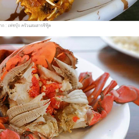
ก : เฟซบุ๊ก ครัวแสมสารซีฟู๊ด