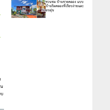
ชวนชม บ้านชายคลอง แบบ
บ้านริมคลองที่เรียบง่ายและ
อบอุ่น
น
่น
อบ