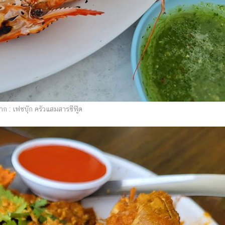
ก : เฟซบุ๊ก ครัวแสมสารซีฟู๊ด