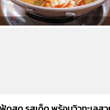
ฟู้ดสด รสเด็ด พร้อมวิวทะเลสว