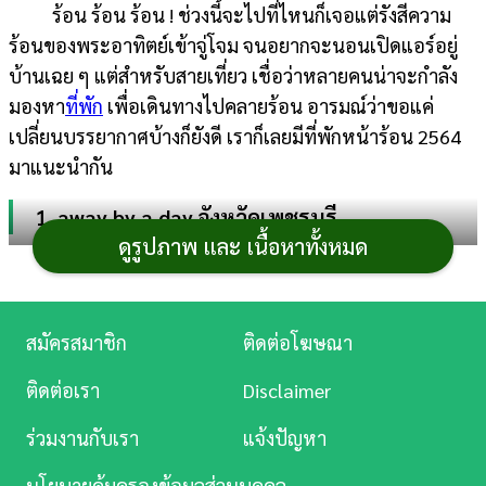
ร้อน ร้อน ร้อน ! ช่วงนี้จะไปที่ไหนก็เจอแต่รังสีความ
การ
ร้อนของพระอาทิตย์เข้าจู่โจม จนอยากจะนอนเปิดแอร์อยู่
เงิน
บ้านเฉย ๆ แต่สำหรับสายเที่ยว เชื่อว่าหลายคนน่าจะกำลัง
มองหา
ที่พัก
เพื่อเดินทางไปคลายร้อน อารมณ์ว่าขอแค่
การ
เปลี่ยนบรรยากาศบ้างก็ยังดี เราก็เลยมีที่พักหน้าร้อน 2564
ศึกษา
มาแนะนำกัน
บันเทิง
1. away by a day จังหวัดเพชรบุรี
ดูรูปภาพ และ เนื้อหาทั้งหมด
ดู
ที่พักรถบ้าน ณ ชะอำ ใครอยากจะเปลี่ยนบรรยากาศ
หนัง
การพักผ่อนให้ดูเก๋ขึ้น ลองแวะไปเช็กอินที่นี่กันได้เลย โดยมี
ให้เลือก 2 โซน คือ Beach Front Zone (วิวทะเล) และ
Music
สมัครสมาชิก
ติดต่อโฆษณา
Garden Zone (สามารถนำสัตว์เลี้ยงเข้าพักได้) ว่ากันว่าถ้า
Station
เป็นช่วงเย็นและกลางคืน ฟีลการพักผ่อนจะดีมากแบบให้
ติดต่อเรา
Disclaimer
คะแนนเต็มสิบ ออกมาเดินเล่นรับลมทะเลคลายร้อนสัก
ละคร
ร่วมงานกับเรา
แจ้งปัญหา
หน่อย เท่านี้ก็ฟินอย่าบอกใคร รวมถึงยังมีคาเฟ่ให้นั่งอีกด้วย
บันเทิง
นะ เห็นทีว่างานนี้ได้ถ่ายรูปลงโซเชียลกันไปยาว ๆ
นโยบายคุ้มครองข้อมูลส่วนบุคคล