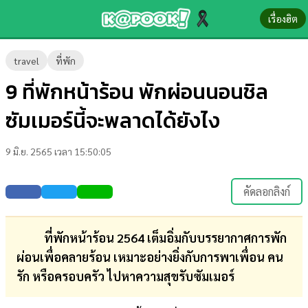
เรื่องฮิต
ข่าว-
travel
ที่พัก
ความ
9 ที่พักหน้าร้อน พักผ่อนนอนชิล
รู้
ซัมเมอร์นี้จะพลาดได้ยังไง
ข่าว
9 มิ.ย. 2565 เวลา 15:50:05
ข่าว
บันเทิง
คัดลอกลิงก์
ตรวจ
หวย
ที่พักหน้าร้อน 2564 เต็มอิ่มกับบรรยากาศการพัก
ผ่อนเพื่อคลายร้อน เหมาะอย่างยิ่งกับการพาเพื่อน คน
ผล
รัก หรือครอบครัว ไปหาความสุขรับซัมเมอร์
บอล
สด