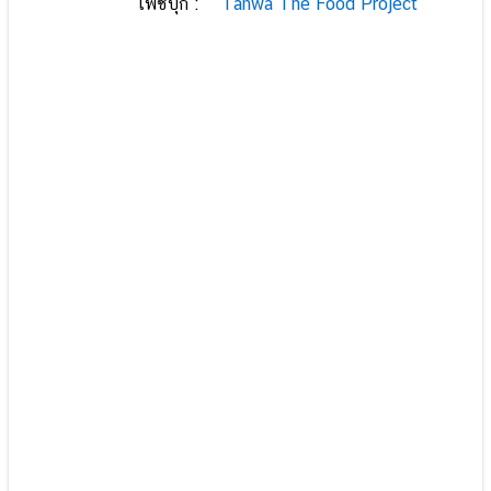
เฟซบุ๊ก :
Tanwa The Food Project