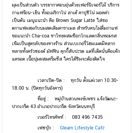
มุมเป็นส่วนตัว บรรยากาศอบอุ่นด้วยเฟอร์นิเจอร์ไม้ บริการ
กาแฟร้อน-เย็น ทั้งอเมริกาโน่ ลาเต้ คาปูชิโน่ มอคค่า
เป็นต้น เมนูแนะนำ คือ Brown Sugar Latte ใส่ชอ
ตกาแฟผสมกับนมสดเติมคาราเมล สำหรับคนไม่ดื่มกาแฟ
ขอแนะนำ Cha-coa ชาไทยผสมช็อกโกแลตกลิ่นหอมรส
เข้มเป็นสูตรลับของทางร้าน ส่วนเบเกอรี่โฮมเมดมีหลาก
หลายทั้งครัวซองต์ มัฟฟิน คุกกี้สับปะรด แต่ที่เด็ดนั่นคือเค้ก
แครอต เนื้อนุ่มผสมครีมชีส ใครได้ชิมจะต้องติดใจ
เวลาเปิด-ปิด :
ทุกวัน ตั้งแต่เวลา 10.30-
18.00 น. (ปิดทุกวันอังคาร)
ที่อยู่ :
หมู่บ้านสวนพงษ์เพชร แจ้งวัฒนะ-
ปากเกร็ด 43 อำเภอปากเกร็ด จังหวัดนนทบุรี
เบอร์โทรศัพท์ :
083 496 7435
เฟซบุ๊ก :
Gleam Lifestyle Café