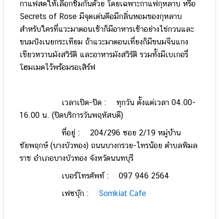
กาแฟสดให้เลือกชิมกันด้วย โดยเฉพาะกาแฟกุหลาบ หรือ
Secrets of Rose มีจุดเด่นคือมีกลิ่นหอมของกุหลาบ
สำหรับใครที่แวะมาตอนเช้าก็มีอาหารเช้าอย่างไข่กวนและ
ขนมปังเนยกระเทียม ถ้าแวะมาตอนเที่ยงก็มีขนมจีนแกง
เขียวหวานมังสวิรัติ และอาหารมังสวิรัติ รวมทั้งมีเบเกอรี่
โฮมเมดไว้พร้อมรอเสิร์ฟ
เวลาเปิด-ปิด :
ทุกวัน ตั้งแต่เวลา 04.00-
16.00 น. (ปิดบริการวันพฤหัสบดี)
ที่อยู่ :
204/296 ซอย 2/19 หมู่บ้าน
ชัยพฤกษ์ (บางบัวทอง) ถนนบางกรวย-ไทรน้อย ตำบลพิมล
ราช อำเภอบางบัวทอง จังหวัดนนทบุรี
เบอร์โทรศัพท์ :
097 946 2564
เฟซบุ๊ก :
Somkiat Cafe