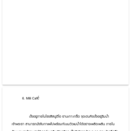
6. Milli Café
ตั้งอยู่ภายในโรงสีสตูดิโอ ย่านเกาะเกร็ด จุดเด่นคือตั้งอยู่ริมน้ำ
เจ้าพระยา สามารถนั่งจิบกาแฟไปพร้อมกับชมวิวแม่น้ำได้อย่างเพลิดเพลิน ภายใน