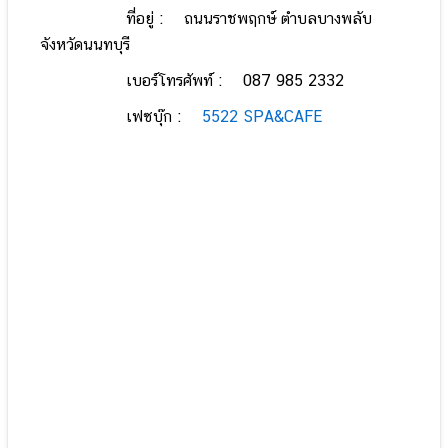
ที่อยู่ :
ถนนราชพฤกษ์ ตำบลบางพลับ
จังหวัดนนทบุรี
เบอร์โทรศัพท์ :
087 985 2332
เฟซบุ๊ก :
5522 SPA&CAFE