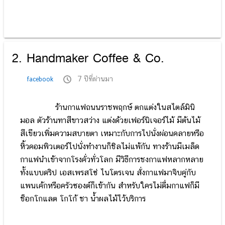
2. Handmaker Coffee & Co.
7 ปีที่ผ่านมา
facebook
ร้านกาแฟถนนราชพฤกษ์ ตกแต่งในสไตล์มินิ
มอล ตัวร้านทาสีขาวสว่าง แต่งด้วยเฟอร์นิเจอร์ไม้ มีต้นไม้
สีเขียวเพิ่มความสบายตา เหมาะกับการไปนั่งผ่อนคลายหรือ
หิ้วคอมพิวเตอร์ไปนั่งทำงานก็ชิลไม่แพ้กัน ทางร้านมีเมล็ด
กาแฟนำเข้าจากโรงคั่วทั่วโลก มีวิธีการชงกาแฟหลากหลาย
ทั้งแบบดริป เอสเพรสโซ่ ไนโตรเจน สั่งกาแฟมาจิบคู่กับ
แพนเค้กหรือครัวซองต์ก็เข้ากัน สำหรับใครไม่ดื่มกาแฟก็มี
ช็อกโกแลต โกโก้ ชา น้ำผลไม้ไว้บริการ