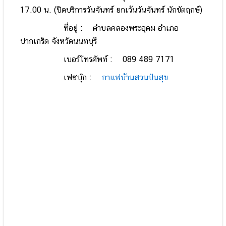
17.00 น. (ปิดบริการวันจันทร์ ยกเว้นวันจันทร์ นักขัตฤกษ์)
ที่อยู่ :
ตำบลคลองพระอุดม อำเภอ
ปากเกร็ด จังหวัดนนทบุรี
เบอร์โทรศัพท์ :
089 489 7171
เฟซบุ๊ก :
กาแฟบ้านสวนปันสุข