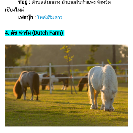
ที่อยู่ :
ตำบลสันกลาง อำเภอสันกำแพง จังหวัด
เชียงใหม่
เฟซบุ๊ก :
โหล่งฮิมคาว
4. ดัช ฟาร์ม (Dutch Farm)