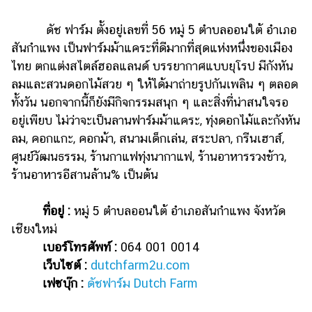
ดัช ฟาร์ม ตั้งอยู่เลขที่ 56 หมู่ 5 ตำบลออนใต้ อำเภอ
สันกำแพง เป็นฟาร์มม้าแคระที่ดีมากที่สุดแห่งหนึ่งของเมือง
ไทย ตกแต่งสไตล์ฮอลแลนด์ บรรยากาศแบบยุโรป มีกังหัน
ลมและสวนดอกไม้สวย ๆ ให้ได้มาถ่ายรูปกันเพลิน ๆ ตลอด
ทั้งวัน นอกจากนี้ก็ยังมีกิจกรรมสนุก ๆ และสิ่งที่น่าสนใจรอ
อยู่เพียบ ไม่ว่าจะเป็นลานฟาร์มม้าแคระ, ทุ่งดอกไม้และกังหัน
ลม, คอกแกะ, คอกม้า, สนามเด็กเล่น, สระปลา, กรีนเฮาส์,
ศูนย์วัฒนธรรม, ร้านกาแฟทุ่งนากาแฟ, ร้านอาหารรวงข้าว,
ร้านอาหารอีสานล้าน% เป็นต้น
ที่อยู่ :
หมู่ 5 ตำบลออนใต้ อำเภอสันกำแพง จังหวัด
เชียงใหม่
เบอร์โทรศัพท์ :
064 001 0014
เว็บไซต์ :
dutchfarm2u.com
เฟซบุ๊ก :
ดัชฟาร์ม Dutch Farm