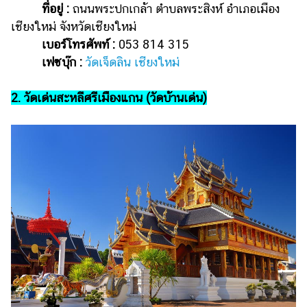
ที่อยู่ :
ถนนพระปกเกล้า ตำบลพระสิงห์ อำเภอเมือง
แต่งงาน
เชียงใหม่ จังหวัดเชียงใหม่
แม่
เบอร์โทรศัพท์ :
053 814 315
และ
เฟซบุ๊ก :
วัดเจ็ดลิน เชียงใหม่
เด็ก
สัตว์
2. วัดเด่นสะหลีศรีเมืองแกน (วัดบ้านเด่น)
เลี้ยง
Infographic
บริการ
แอปฯ
กระปุก
คอร์ส
ออนไลน์
เรียน
เลข