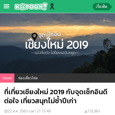
เรื่องฮิต
ข่าว-
ความ
รู้
ข่าว
ข่าว
บันเทิง
ตรวจ
travel
ท่องเที่ยวไทย
หวย
ที่เที่ยวเชียงใหม่ 2019 กับจุดเช็กอินดี
ผล
บอล
ต่อใจ เที่ยวสนุกไม่ซ้ำปีเก่า
สด
การ
22 ส.ค. 2563 เวลา 21:15:40
132,861