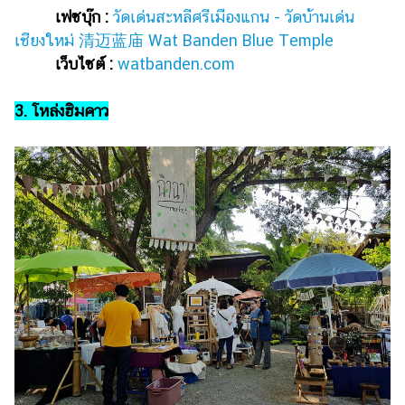
เฟซบุ๊ก :
วัดเด่นสะหลีศรีเมืองแกน - วัดบ้านเด่น
เชียงใหม่ 清迈蓝庙 Wat Banden Blue Temple
เว็บไซต์ :
watbanden.com
3. โหล่งฮิมคาว