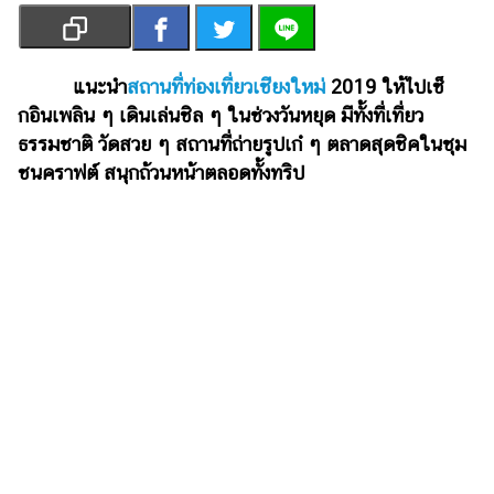
เงิน
การ
ศึกษา
แนะนำ
สถานที่ท่องเที่ยวเชียงใหม่
2019 ให้ไปเช็
กอินเพลิน ๆ เดินเล่นชิล ๆ ในช่วงวันหยุด มีทั้งที่เที่ยว
บันเทิง
ธรรมชาติ วัดสวย ๆ สถานที่ถ่ายรูปเก๋ ๆ ตลาดสุดชิคในชุม
ชนคราฟต์ สนุกถ้วนหน้าตลอดทั้งทริป
รูปภาพ
ดู
หนัง
Music
Station
ละคร
บันเทิง
เกาหลี
ไลฟ์