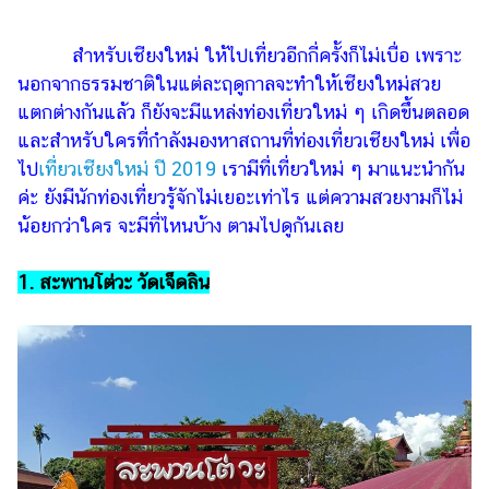
ไตล์
สำหรับเชียงใหม่ ให้ไปเที่ยวอีกกี่ครั้งก็ไม่เบื่อ เพราะ
ดูด
วง
นอกจากธรรมชาติในแต่ละฤดูกาลจะทำให้เชียงใหม่สวย
แตกต่างกันแล้ว ก็ยังจะมีแหล่งท่องเที่ยวใหม่ ๆ เกิดขึ้นตลอด
ผู้
และสำหรับใครที่กำลังมองหาสถานที่ท่องเที่ยวเชียงใหม่ เพื่อ
หญิง
ไป
เที่ยวเชียงใหม่ ปี 2019
เรามีที่เที่ยวใหม่ ๆ มาแนะนำกัน
ผู้ชาย
ค่ะ ยังมีนักท่องเที่ยวรู้จักไม่เยอะเท่าไร แต่ความสวยงามก็ไม่
น้อยกว่าใคร จะมีที่ไหนบ้าง ตามไปดูกันเลย
สุขภาพ
ท่อง
1. สะพานโต่วะ วัดเจ็ดลิน
เที่ยว
สูตร
อาหาร
ง่ายๆ
ช้อป
ปิ้ง