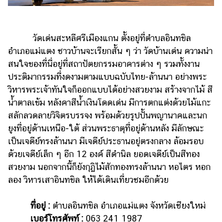
ออนไลน์
ติดต่อ
โฆษณา
วัดเด่นสะหลีศรีเมืองแกน ตั้งอยู่ที่ตำบลอินทขิล
อำเภอแม่แตง ชาวบ้านจะเรียกสั้น ๆ ว่า วัดบ้านเด่น ความน่า
แจ้ง
ปัญหา
สนใจของที่นี่อยู่ที่สถาปัตยกรรมอาคารต่าง ๆ รวมทั้งงาน
ประติมากรรมที่งดงามตามแบบฉบับไทย-ล้านนา อย่างพระ
ร่วม
วิหารพระเจ้าทันใจก็ออกแบบได้อย่างสวยงาม สร้างจากไม้ สี
งาน
น้ำตาลเข้ม หลังคาสีน้ำเงินโดดเด่น มีการตกแต่งด้วยไม้แกะ
กับ
เรา
สลักลวดลายวิจิตรบรรจง พร้อมด้วยรูปปั้นพญานาคและนก
ยูงที่อยู่ด้านเหนือ-ใต้ ส่วนพระธาตุที่อยู่ด้านหลัง มีลักษณะ
เป็นเจดีย์ทรงล้านนา มีเจดีย์ประธานอยู่ตรงกลาง ล้อมรอบ
ด้วยเจดีย์เล็ก ๆ อีก 12 องค์ สีดำนิล ยอดเจดีย์เป็นสีทอง
สวยงาม นอกจากนี้ก็ยังกุฏิไม้สักทองทรงล้านนา หอไตร หอก
ลอง วิหารเสาอินทขิล ให้ได้เดินเที่ยวชมอีกด้วย
ที่อยู่ :
ตำบลอินทขิล อำเภอแม่แตง จังหวัดเชียงใหม่
เบอร์โทรศัพท์ :
063 241 1987