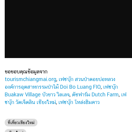
ขอขอบคุณข้อมูลจาก
tourismchiangmai.org
,
เฟซบุ๊ก สวนป่าดอยบ่อหลวง
องค์การอุตสาหกรรมป่าไม้ Doi Bo Luang FIO
,
เฟซบุ๊ก
Buakaw Village บัวขาว วิลเลจ
,
ดัชฟาร์ม Dutch Farm
,
เฟ
ซบุ๊ก วัดเจ็ดลิน เชียงใหม่
,
เฟซบุ๊ก โหล่งฮิมคาว
ที่เที่ยวเชียงใหม่