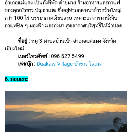
อำเภอแม่แตง เป็นทั้งที่พัก ค่ายมวย ร้านอาหารและกาแฟ
ของคุณบัวขาว บัญชาเมฆ ซึ่งอยู่ท่ามกลางนาข้าวกว้างใหญ่
กว่า 100 ไร่ บรรยากาศเงียบสงบ เหมาะแก่การมานั่งจิบ
กาแฟชิล ๆ มองฟ้า มองทุ่งนา สูดอากาศบริสุทธิ์ให้ฉ่ำปอด
ที่อยู่ :
หมู่ 3 ตำบลบ้านเป้า อำเภอแม่แตง จังหวัด
เชียงใหม่
เบอร์โทรศัพท์ :
096 627 5499
เฟซบุ๊ก :
Buakaw Village บัวขาว วิลเลจ
6. ม่อนเงาะ