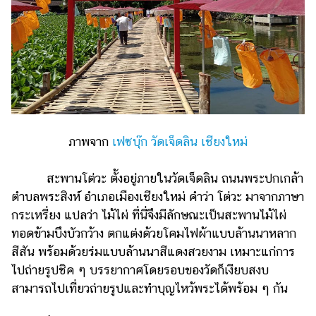
รถยนต์
บ้าน
และ
การ
ตกแต่ง
มือ
ถือ
ภาพจาก
เฟซบุ๊ก วัดเจ็ดลิน เชียงใหม่
ราคา
ทอง
สะพานโต่วะ ตั้งอยู่ภายในวัดเจ็ดลิน ถนนพระปกเกล้า
ตำบลพระสิงห์ อำเภอเมืองเชียงใหม่ คำว่า โต่วะ มาจากภาษา
ราคา
กระเหรี่ยง แปลว่า ไม้ไผ่ ที่นี่จึงมีลักษณะเป็นสะพานไม้ไผ่
น้ำมัน
ทอดข้ามบึงบัวกว้าง ตกแต่งด้วยโคมไฟผ้าแบบล้านนาหลาก
วา
สีสัน พร้อมด้วยร่มแบบล้านนาสีแดงสวยงาม เหมาะแก่การ
ไปถ่ายรูปชิค ๆ บรรยากาศโดยรอบของวัดก็เงียบสงบ
ไร
สามารถไปเที่ยวถ่ายรูปและทำบุญไหว้พระได้พร้อม ๆ กัน
ตี้