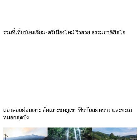
รวมที่เที่ยวโขงเจียม-ศรีเมืองใหม่ วิวสวย ธรรมชาติฮีลใจ
แอ่วดอยม่อนเงาะ ลัดเลาะชมภูเขา ฟินกับลมหนาว และทะเล
หมอกสุดปัง