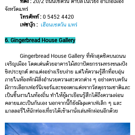
ที่ตั้ง :
20/2 ถนนเชตวัน ตำบลในเวียง อำเภอเมือง
จังหวัดแพร่
โทรศัพท์ :
0 5452 4420
เฟซบุ๊ก :
เฮือนเชตวัน แพร่
6. Gingerbread House Gallery
Gingerbread House Gallery ที่พักสุดชิคบนถนน
เจริญเมือง โดดเด่นด้วยอาคารไม้สถาปัตยกรรมทรงขนมปัง
ขิงประยุกต์ ตกแต่งอย่างเรียบง่าย แต่ให้ความรู้สึกที่อบอุ่น
ภายในห้องพักมีสิ่งอำนวยความสะดวกต่าง ๆ อย่างครบครัน
มีการเลือกเฟอร์นิเจอร์และของตกแต่งจากวัสดุธรรมชาติและ
เป็นชิ้นงานในท้องถิ่น ทำให้ผู้มาเยือนรู้สึกได้ถึงความผ่อน
คลายและเป็นกันเอง นอกจากนี้ก็ยังมีมุมคาเฟ่เล็ก ๆ และ
แกลลอรี่ให้นักท่องเที่ยวได้เข้ามานั่งเล่นพักผ่อนอีกด้วย