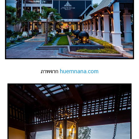
ภาพจาก
huernnana.com