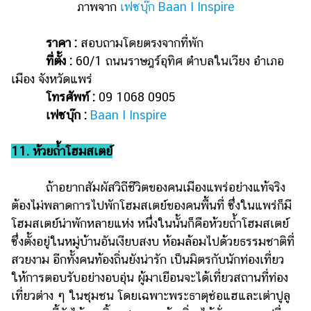
ภาพจาก
เฟซบุ๊ก Baan I Inspire
ราคา :
สอบถามโดยตรงจากที่พัก
ที่ตั้ง :
60/1 ถนนราษฎร์อุทิศ ตำบลในเวียง อำเภอ
เมือง จังหวัดแพร่
โทรศัพท์ :
09 1068 0905
เฟซบุ๊ก :
Baan I Inspire
11. ห้วยถ้ำโฮมสเตย์
ถ้าอยากสัมผัสวิถีชีวิตของคนเมืองแพร่อย่างแท้จริง
ต้องไม่พลาดการไปพักโฮมสเตย์ของคนพื้นที่ ซึ่งในแพร่ก็มี
โฮมสเตย์น่าพักหลายแห่ง หนึ่งในนั้นก็คือห้วยถ้ำโฮมสเตย์
ซึ่งตั้งอยู่ในหมู่บ้านอันเงียบสงบ ห้อมล้อมไปด้วยธรรมชาติที่
สวยงาม อีกทั้งคนท้องถิ่นยังน่ารัก เป็นมิตรกับนักท่องเที่ยว
ให้การตอบรับอย่างอบอุ่น ผู้มาเยือนจะได้เที่ยวสถานที่ท่อง
เที่ยวต่าง ๆ ในชุมชน โดยเฉพาะพระธาตุช่อแฮและเต่าปูลู