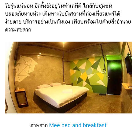
วัยรุ่นแน่นอน อีกทั้งยังอยู่ในทำเลที่ดี ใกล้กับชุมชน
รถยนต์
ปลอดภัยหายห่วง เดินทางไปยังสถานที่ท่องเที่ยวแพร่ได้
บ้าน
ง่ายดาย บริการอย่างเป็นกันเอง เพียบพร้อมไปด้วยสิ่งอำนวย
และ
ความสะดวก
การ
ตกแต่ง
มือ
ถือ
ราคา
ทอง
ราคา
น้ำมัน
วา
ไร
ภาพจาก
Mee bed and breakfast
ตี้