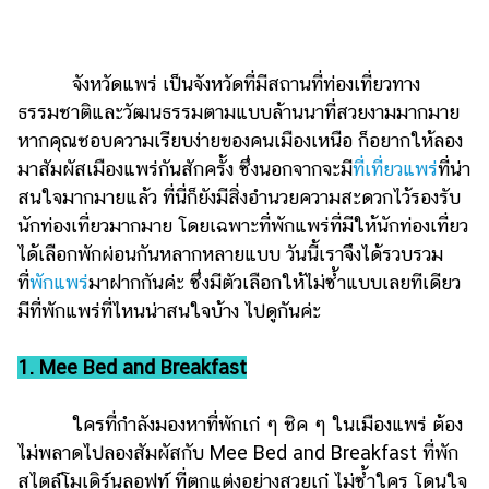
ไตล์
ดูด
วง
จังหวัดแพร่ เป็นจังหวัดที่มีสถานที่ท่องเที่ยวทาง
ธรรมชาติและวัฒนธรรมตามแบบล้านนาที่สวยงามมากมาย
ผู้
หากคุณชอบความเรียบง่ายของคนเมืองเหนือ ก็อยากให้ลอง
หญิง
มาสัมผัสเมืองแพร่กันสักครั้ง ซึ่งนอกจากจะมี
ที่เที่ยวแพร่
ที่น่า
ผู้ชาย
สนใจมากมายแล้ว ที่นี่ก็ยังมีสิ่งอำนวยความสะดวกไว้รองรับ
นักท่องเที่ยวมากมาย โดยเฉพาะที่พักแพร่ที่มีให้นักท่องเที่ยว
สุขภาพ
ได้เลือกพักผ่อนกันหลากหลายแบบ วันนี้เราจึงได้รวบรวม
ท่อง
ที่
พักแพร่
มาฝากกันค่ะ ซึ่งมีตัวเลือกให้ไม่ซ้ำแบบเลยทีเดียว
เที่ยว
มีที่พักแพร่ที่ไหนน่าสนใจบ้าง ไปดูกันค่ะ
สูตร
อาหาร
1. Mee Bed and Breakfast
ง่ายๆ
ใครที่กำลังมองหาที่พักเก๋ ๆ ชิค ๆ ในเมืองแพร่ ต้อง
ช้อป
ไม่พลาดไปลองสัมผัสกับ Mee Bed and Breakfast ที่พัก
ปิ้ง
สไตล์โมเดิร์นลอฟท์ ที่ตกแต่งอย่างสวยเก๋ ไม่ซ้ำใคร โดนใจ