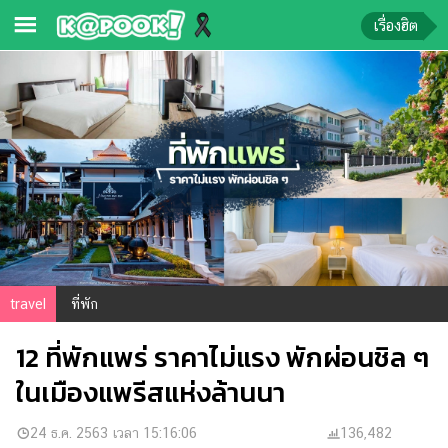
เรื่องฮิต
ข่าว-
ความ
รู้
ข่าว
ข่าว
บันเทิง
ตรวจ
travel
ที่พัก
หวย
12 ที่พักแพร่ ราคาไม่แรง พักผ่อนชิล ๆ
ผล
บอล
ในเมืองแพรีสแห่งล้านนา
สด
การ
24 ธ.ค. 2563 เวลา 15:16:06
136,482