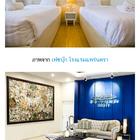
ภาพจาก
เฟซบุ๊ก โรงแรมแพร่นครา