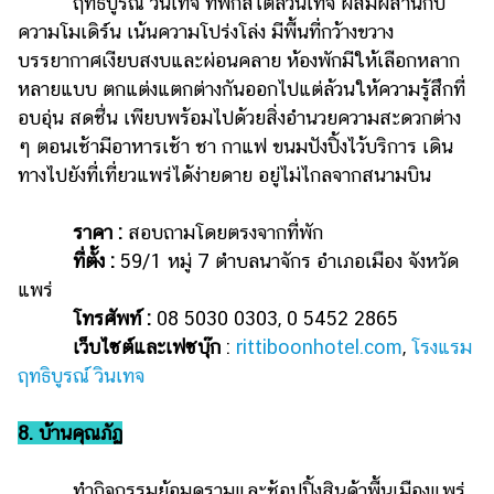
ฤทธิบูรณ์ วินเทจ ที่พักสไตล์วินเทจ ผสมผสานกับ
ความโมเดิร์น เน้นความโปร่งโล่ง มีพื้นที่กว้างขวาง
บรรยากาศเงียบสงบและผ่อนคลาย ห้องพักมีให้เลือกหลาก
หลายแบบ ตกแต่งแตกต่างกันออกไปแต่ล้วนให้ความรู้สึกที่
อบอุ่น สดชื่น เพียบพร้อมไปด้วยสิ่งอำนวยความสะดวกต่าง
ๆ ตอนเช้ามีอาหารเช้า ชา กาแฟ ขนมปังปิ้งไว้บริการ เดิน
ทางไปยังที่เที่ยวแพร่ได้ง่ายดาย อยู่ไม่ไกลจากสนามบิน
ราคา :
สอบถามโดยตรงจากที่พัก
ที่ตั้ง :
59/1 หมู่ 7 ตำบลนาจักร อำเภอเมือง จังหวัด
แพร่
โทรศัพท์ :
08 5030 0303, 0 5452 2865
เว็บไซต์และเฟซบุ๊ก
:
rittiboonhotel.com
,
โรงแรม
ฤทธิบูรณ์ วินเทจ
8. บ้านคุณภัฏ
ทำกิจกรรมย้อมครามและช้อปปิ้งสินค้าพื้นเมืองแพร่