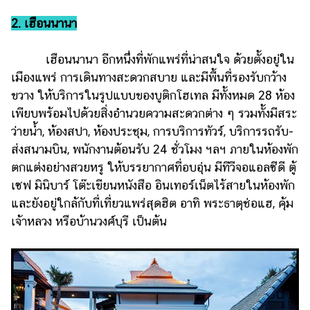
ออนไลน์
2. เฮือนนานา
ติดต่อ
โฆษณา
เฮือนนานา อีกหนึ่งที่พักแพร่ที่น่าสนใจ ด้วยตั้งอยู่ใน
แจ้ง
เมืองแพร่ การเดินทางสะดวกสบาย และมีพื้นที่รองรับกว้าง
ปัญหา
ขวาง ให้บริการในรูปแบบของบูติกโฮเทล มีทั้งหมด 28 ห้อง
เพียบพร้อมไปด้วยสิ่งอำนวยความสะดวกต่าง ๆ รวมทั้งมีสระ
ร่วม
งาน
ว่ายน้ำ, ห้องสปา, ห้องประชุม, การบริการทัวร์, บริการรถรับ-
กับ
ส่งสนามบิน, พนักงานต้อนรับ 24 ชั่วโมง ฯลฯ ภายในห้องพัก
เรา
ตกแต่งอย่างสวยหรู ให้บรรยากาศที่อบอุ่น มีทีวีจอแอลซีดี ตู้
เซฟ มินิบาร์ โต๊ะเขียนหนังสือ อินเทอร์เน็ตไร้สายในห้องพัก
และยังอยู่ใกล้กับที่เที่ยวแพร่สุดฮิต อาทิ พระธาตุช่อแฮ, คุ้ม
เจ้าหลวง หรือบ้านวงศ์บุรี เป็นต้น