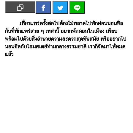
เงิน
การ
ศึกษา
เที่ยวแพร่ครั้งต่อไปต้องไม่พลาดไปพักผ่อนนอนชิล
กับที่พักแพร่สวย ๆ เหล่านี้ อยากพักผ่อนในเมือง เพียบ
บันเทิง
พร้อมไปด้วยสิ่งอำนวยความสะดวกสุดทันสมัย หรืออยากไป
นอนชิลกับโฮมสเตย์ท่ามกลางธรรมชาติ เราก็จัดมาให้หมด
รูปภาพ
แล้ว
ดู
หนัง
Music
Station
ละคร
บันเทิง
เกาหลี
ไลฟ์