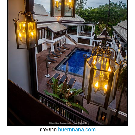
ภาพจาก
huernnana.com