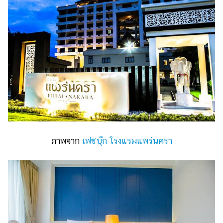
ภาพจาก
เฟซบุ๊ก
โรงแรมแพร่นครา