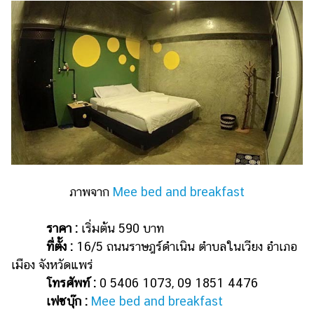
แต่งงาน
แม่
และ
เด็ก
สัตว์
เลี้ยง
Infographic
บริการ
ภาพจาก
Mee bed and breakfast
แอปฯ
กระปุก
ราคา :
เริ่มต้น 590 บาท
คอร์ส
ที่ตั้ง :
16/5 ถนนราษฎร์ดำเนิน ตำบลในเวียง อำเภอ
ออนไลน์
เมือง จังหวัดแพร่
โทรศัพท์ :
0 5406 1073, 09 1851 4476
เรียน
เฟซบุ๊ก :
Mee bed and breakfast
เลข