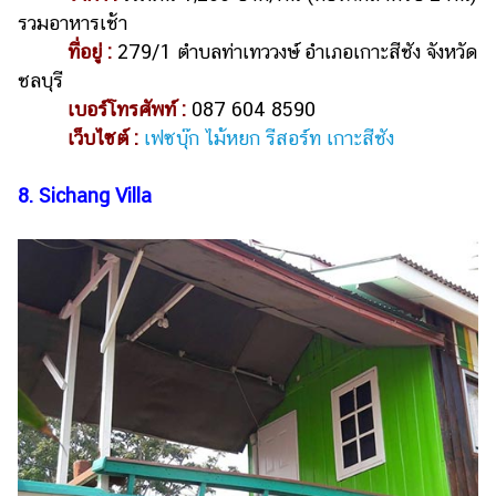
รวมอาหารเช้า
ที่อยู่ :
279/1 ตำบลท่าเทววงษ์ อำเภอเกาะสีชัง จังหวัด
ชลบุรี
เบอร์โทรศัพท์ :
087 604 8590
เว็บไซต์ :
เฟซบุ๊ก ไม้หยก รีสอร์ท เกาะสีชัง
8. Sichang Villa