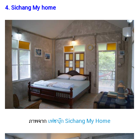
4. Sichang My home
ภาพจาก
เฟซบุ๊ก Sichang My Home