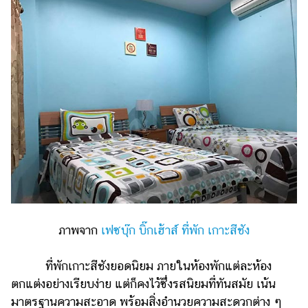
ภาพจาก
เฟซบุ๊ก บิ๊กเฮ้าส์ ที่พัก เกาะสีชัง
ที่พักเกาะสีชังยอดนิยม ภายในห้องพักแต่ละห้อง
ตกแต่งอย่างเรียบง่าย แต่ก็คงไว้ซึ่งรสนิยมที่ทันสมัย เน้น
มาตรฐานความสะอาด พร้อมสิ่งอำนวยความสะดวกต่าง ๆ