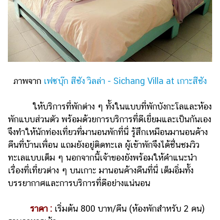
ภาพจาก
เฟซบุ๊ก สีชัง วิลล่า - Sichang Villa at เกาะสีชัง
ให้บริการที่พักต่าง ๆ ทั้งในแบบที่พักบังกะโลและห้อง
พักแบบส่วนตัว พร้อมด้วยการบริการที่ดีเยี่ยมและเป็นกันเอง
จึงทำให้นักท่องเที่ยวที่มานอนพักที่นี่ รู้สึกเหมือนมานอนค้าง
คืนที่บ้านเพื่อน แถมยังอยู่ติดทะเล ผู้เข้าพักจึงได้ชื่นชมวิว
ทะเลแบบเต็ม ๆ นอกจากนี้เจ้าของยังพร้อมให้คำแนะนำ
เรื่องที่เที่ยวต่าง ๆ บนเกาะ มานอนค้างคืนที่นี่ เต็มอิ่มทั้ง
บรรยากาศและการบริการที่ดีอย่างแน่นอน
ราคา :
เริ่มต้น 800 บาท/คืน (ห้องพักสำหรับ 2 คน)