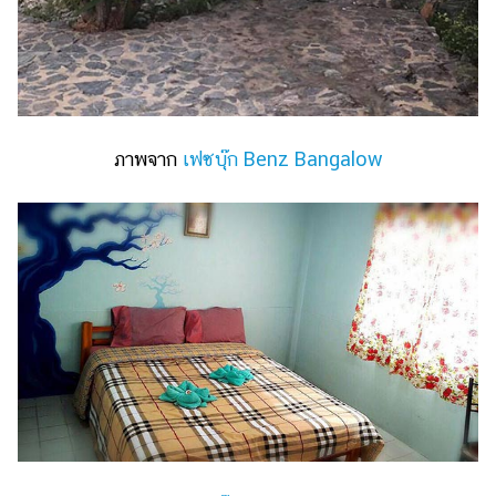
ภาพจาก
เฟซบุ๊ก Benz Bangalow