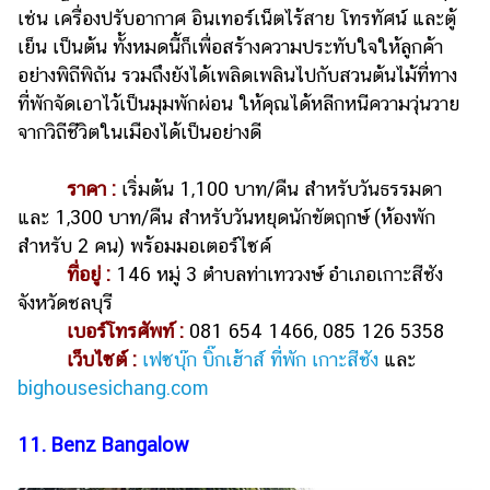
เช่น เครื่องปรับอากาศ อินเทอร์เน็ตไร้สาย โทรทัศน์ และตู้
เย็น เป็นต้น ทั้งหมดนี้ก็เพื่อสร้างความประทับใจให้ลูกค้า
อย่างพิถีพิถัน รวมถึงยังได้เพลิดเพลินไปกับสวนต้นไม้ที่ทาง
ที่พักจัดเอาไว้เป็นมุมพักผ่อน ให้คุณได้หลีกหนีความวุ่นวาย
จากวิถีชีวิตในเมืองได้เป็นอย่างดี
ราคา :
เริ่มต้น 1,100 บาท/คืน สำหรับวันธรรมดา
และ 1,300 บาท/คืน สำหรับวันหยุดนักขัตฤกษ์ (ห้องพัก
สำหรับ 2 คน) พร้อมมอเตอร์ไซค์
ที่อยู่ :
146 หมู่ 3 ตำบลท่าเทววงษ์ อำเภอเกาะสีชัง
จังหวัดชลบุรี
เบอร์โทรศัพท์ :
081 654 1466, 085 126 5358
เว็บไซต์ :
เฟซบุ๊ก บิ๊กเฮ้าส์ ที่พัก เกาะสีชัง
และ
bighousesichang.com
11. Benz Bangalow