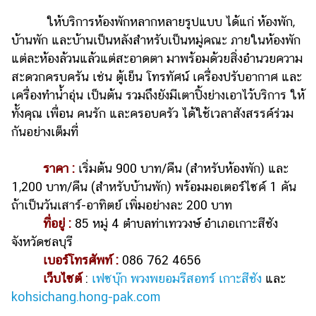
ให้บริการห้องพักหลากหลายรูปแบบ ได้แก่ ห้องพัก,
บ้านพัก และบ้านเป็นหลังสำหรับเป็นหมู่คณะ ภายในห้องพัก
แต่ละห้องล้วนแล้วแต่สะอาดตา มาพร้อมด้วยสิ่งอำนวยความ
สะดวกครบครัน เช่น ตู้เย็น โทรทัศน์ เครื่องปรับอากาศ และ
เครื่องทำน้ำอุ่น เป็นต้น รวมถึงยังมีเตาปิ้งย่างเอาไว้บริการ ให้
ทั้งคุณ เพื่อน คนรัก และครอบครัว ได้ใช้เวลาสังสรรค์ร่วม
กันอย่างเต็มที่
ราคา :
เริ่มต้น 900 บาท/คืน (สำหรับห้องพัก) และ
1,200 บาท/คืน (สำหรับบ้านพัก) พร้อมมอเตอร์ไซค์ 1 คัน
ถ้าเป็นวันเสาร์-อาทิตย์ เพิ่มอย่างละ 200 บาท
ที่อยู่ :
85 หมู่ 4 ตำบลท่าเทววงษ์ อำเภอเกาะสีชัง
จังหวัดชลบุรี
เบอร์โทรศัพท์ :
086 762 4656
เว็บไซต์
:
เฟซบุ๊ก พวงพยอมรีสอทร์ เกาะสีชัง
และ
kohsichang.hong-pak.com