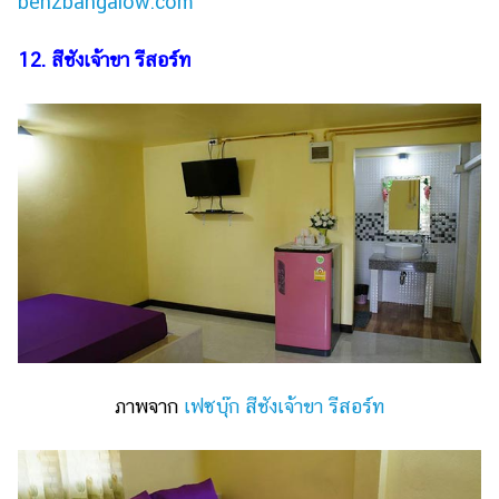
benzbangalow.com
12. สีชังเจ้าขา รีสอร์ท
ภาพจาก
เฟซบุ๊ก สีชังเจ้าขา รีสอร์ท