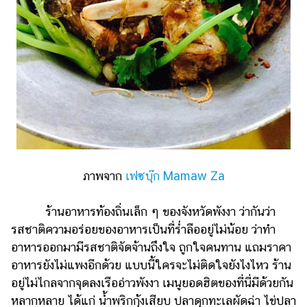
ภาพจาก
เฟซบุ๊ก Mamaw Za
ร้านอาหารท้องถิ่นเล็ก ๆ ของจังหวัดพังงา ว่ากันว่า
รสชาติความอร่อยของอาหารเป็นที่ร่ำลืออยู่ไม่น้อย ว่าทำ
อาหารออกมามีรสชาติจัดจ้านถึงใจ ถูกใจคนทาน แถมราคา
อาหารยังไม่แพงอีกด้วย แบบนี้ใครจะไม่ติดใจยังไงไหว ร้าน
อยู่ไม่ไกลจากจุดลงเรืออ่าวพังงา เมนูยอดฮิตของที่นี่มีด้วยกัน
หลากหลาย ได้แก่ น้ำพริกกุ้งเสียบ ปลาดุกทะเลผัดฉ่า ไข่ปลา