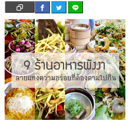
เงิน
การ
ศึกษา
บันเทิง
รูปภาพ
ดู
หนัง
Music
Station
ละคร
บันเทิง
เกาหลี
ไลฟ์