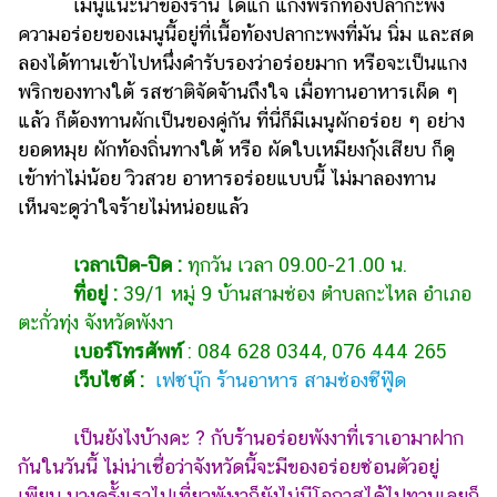
เมนูแนะนำของร้าน ได้แก่ แกงพริกท้องปลากะพง
ความอร่อยของเมนูนี้อยู่ที่เนื้อท้องปลากะพงที่มัน นิ่ม และสด
ลองได้ทานเข้าไปหนึ่งคำรับรองว่าอร่อยมาก หรือจะเป็นแกง
พริกของทางใต้ รสชาติจัดจ้านถึงใจ เมื่อทานอาหารเผ็ด ๆ
แล้ว ก็ต้องทานผักเป็นของคู่กัน ที่นี่ก็มีเมนูผักอร่อย ๆ อย่าง
ยอดหมุย ผักท้องถิ่นทางใต้ หรือ ผัดใบเหมียงกุ้งเสียบ ก็ดู
เข้าท่าไม่น้อย วิวสวย อาหารอร่อยแบบนี้ ไม่มาลองทาน
เห็นจะดูว่าใจร้ายไม่หน่อยแล้ว
เวลาเปิด-ปิด :
ทุกวัน เวลา 09.00-21.00 น.
ที่อยู่ :
39/1 หมู่ 9 บ้านสามช่อง ตำบลกะไหล อำเภอ
ตะกั่วทุ่ง จังหวัดพังงา
เบอร์โทรศัพท์
: 084 628 0344, 076 444 265
เว็บไซต์ :
เฟซบุ๊ก ร้านอาหาร สามช่องซีฟู๊ด
เป็นยังไงบ้างคะ ? กับร้านอร่อยพังงาที่เราเอามาฝาก
กันในวันนี้ ไม่น่าเชื่อว่าจังหวัดนี้จะมีของอร่อยซ่อนตัวอยู่
เพียบ บางครั้งเราไปเที่ยวพังงาก็ยังไม่มีโอกาสได้ไปทานเลยก็