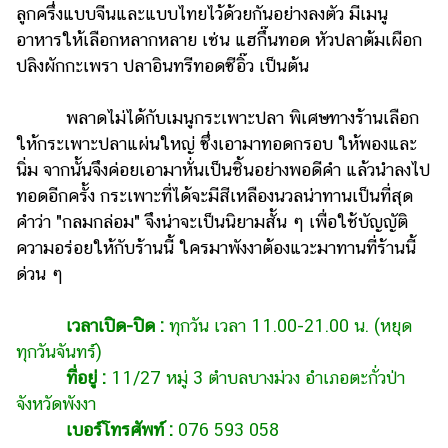
ลูกครึ่งแบบจีนและแบบไทยไว้ด้วยกันอย่างลงตัว มีเมนู
อาหารให้เลือกหลากหลาย เช่น แฮกึ๊นทอด หัวปลาต้มเผือก
ปลิงผักกะเพรา ปลาอินทรีทอดซีอิ๊ว เป็นต้น
พลาดไม่ได้กับเมนูกระเพาะปลา พิเศษทางร้านเลือก
ให้กระเพาะปลาแผ่นใหญ่ ซึ่งเอามาทอดกรอบ ให้พองและ
นิ่ม จากนั้นจึงค่อยเอามาหั่นเป็นชิ้นอย่างพอดีคำ แล้วนำลงไป
ทอดอีกครั้ง กระเพาะที่ได้จะมีสีเหลืองนวลน่าทานเป็นที่สุด
คำว่า "กลมกล่อม" จึงน่าจะเป็นนิยามสั้น ๆ เพื่อใช้บัญญัติ
ความอร่อยให้กับร้านนี้ ใครมาพังงาต้องแวะมาทานที่ร้านนี้
ด่วน ๆ
เวลาเปิด-ปิด :
ทุกวัน เวลา 11.00-21.00 น. (หยุด
ทุกวันจันทร์)
ที่อยู่ :
11/27 หมู่ 3 ตำบลบางม่วง อำเภอตะกั่วป่า
จังหวัดพังงา
เบอร์โทรศัพท์ :
076 593 058