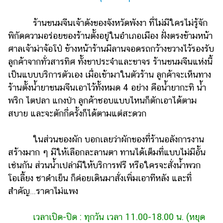
ร้านขนมจีนเจ้าดังของจังหวัดพังงา ที่ไม่มีใครไม่รู้จัก
พิกัดความอร่อยของร้านตั้งอยู่ในอำเภอเมือง ฝั่งตรงข้ามหน้า
ศาลเจ้าม่าจ้อโป๋ ข้างหน้าร้านมีลานจอดรถกว้างขวางไว้รองรับ
ลูกค้าจากทั่วสารทิศ ทั้งขาประจำและขาจร ร้านขนมจีนแห่งนี้
เป็นแบบบริการตัวเอง เมื่อเข้ามาในตัวร้าน ลูกค้าจะเห็นทาง
ร้านตั้งน้ำยาขนมจีนเอาไว้ทั้งหมด 4 อย่าง คือน้ำยากะทิ น้ำ
พริก ไตปลา แกงป่า ลูกค้าชอบแบบไหนก็ตักเอาได้ตาม
สบาย และจะตักกี่ครั้งก็ได้ตามแต่สะดวก
ในส่วนของผัก บอกเลยว่าผักของที่ร้านอลังการงาน
สร้างมาก ๆ มีให้เลือกละลานตา ทานได้เต็มที่แบบไม่มีอั้น
เช่นกัน ส่วนน้ำเปล่ามีให้บริการฟรี หรือใครจะสั่งน้ำพวก
โอเลี้ยง ชาดำเย็น ก็ค่อยเดินมาสั่งเพิ่มเอาทีหลัง และที่
สำคัญ…ราคาไม่แพง
เวลาเปิด-ปิด : ทุกวัน เวลา 11.00-18.00 น. (หยุด