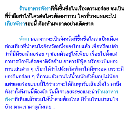
ไตล์
ร้านอาหารพังงา
ที่ทั้งขึ้นชื่อในเรื่องความอร่อย จนเป็น
ดูด
ที่ร่ำลือทำให้ใครต่อใครต้องมาทาน ใครที่วางแผนจะไป
วง
เที่ยวพังงา
รอบนี้ ต้องห้ามพลาดอย่างเด็ดขาด
ผู้
พังงา
นอกจากจะเป็นจังหวัดที่ขึ้นชื่อในว่าเป็นเมือง
หญิง
ท่องเที่ยวที่น่าสนใจจังหวัดหนึ่งของไทยแล้ว เชื่อหรือเปล่า
ผู้ชาย
ว่าที่นี่มีของกินอร่อย ๆ ซ่อนตัวอยู่ให้เพียบ เรื่อยไปตั้งแต่
อาหารปักษ์ใต้รสชาติจัดจ้าน อาหารซีฟู้ด หรือจะเป็นของ
สุขภาพ
ทานเล่นต่าง ๆ เรียกได้ว่าไปจังหวัดพังงาไม่มีทางอด เพราะมี
ท่อง
ของกินอร่อย ๆ ที่ทานแล้วชวนให้น้ำหนักตัวขึ้นอยู่ไม่น้อย
เที่ยว
แต่ของอร่อยแบบนี้ใช่ว่าเราจะได้กินทุกวันเสียเมื่อไร มาถึง
สูตร
พังงาทั้งทีงานนี้ต้องจัด วันนี้เราเลยจะขอแนะนำ
ร้านอาหาร
อาหาร
พังงา
ที่เห็นแล้วชวนให้น้ำลายต้องไหล มีร้านไหนน่าสนใจ
ง่ายๆ
บ้าง ตามเรามาดูกันเลย…
ช้อป
ปิ้ง