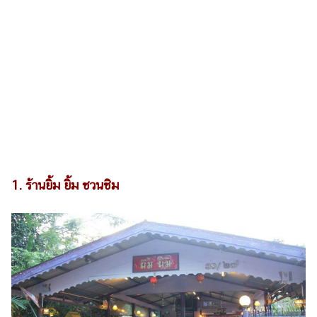
รถยนต์
บ้าน
และ
การ
ตกแต่ง
มือ
ถือ
ราคา
ทอง
1. ร้านยิ้ม ยิ้ม ชวนชิม
ราคา
น้ำมัน
วา
ไร
ตี้