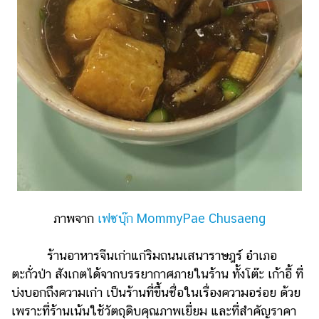
ภาพจาก
เฟซบุ๊ก MommyPae Chusaeng
ร้านอาหารจีนเก่าแก่ริมถนนเสนาราษฎร์ อำเภอ
ตะกั่วป่า สังเกตได้จากบรรยากาศภายในร้าน ทั้งโต๊ะ เก้าอี้ ที่
บ่งบอกถึงความเก๋า เป็นร้านที่ขึ้นชื่อในเรื่องความอร่อย ด้วย
เพราะที่ร้านเน้นใช้วัตถุดิบคุณภาพเยี่ยม และที่สำคัญราคา