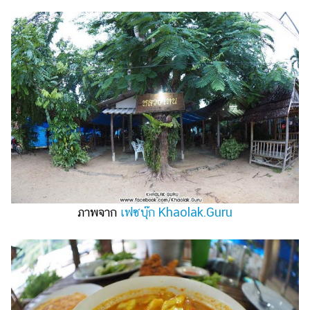
ภาพจาก
เฟซบุ๊ก Khaolak.Guru