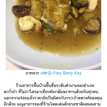
ออนไลน์
ติดต่อ
โฆษณา
แจ้ง
ปัญหา
ร่วม
งาน
กับ
เรา
ภาพจาก
เฟซบุ๊ก Fory Berry Koy
ร้านอาหารพื้นบ้านขึ้นชื่อระดับตำนานของอำเภอ
ตะกั่วป่า ที่ไม่ว่าใครมาเที่ยวพังงาต้องมาทานด้วยกันทุกคน
นอกจากอร่อยแล้วราคายังเป็นมิตรกับกระเป๋าสตางค์ของคุณ
อีกด้วย เมนูอาหารของที่ร้านโดดเด่นด้วยรสชาติผสมผสาน