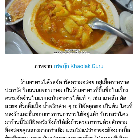
ภาพจาก
เฟซบุ๊ก Khaolak.Guru
ร้านอาหารใต้รสจัด พัดความอร่อย อยู่เยื้องทางหาด
ปะการัง ริมถนนเพชรเกษม เป็นร้านอาหารที่ขึ้นชื่อในเรื่อง
ความจัดจ้านในแบบฉบับอาหารใต้แท้ ๆ เช่น แกงส้ม ผัด
สะตอ คั่วกลิ้งเนื้อ น้ำพริกต่าง ๆ กะปิผัดลูกตอ เป็นต้น ใครที่
หลงรักและชื่นชอบการทานอาหารใต้อยู่แล้ว รับรองว่าใคร
มาร้านนี้ไม่มีผิดหวัง ยิ่งถ้าได้สั่งข้าวสวยมาทานด้วยสักชาม
ยิ่งอร่อยคูณสองมากกว่าเดิม แถมไม่แน่ว่าอาจจะต้องขอเบิ้ล