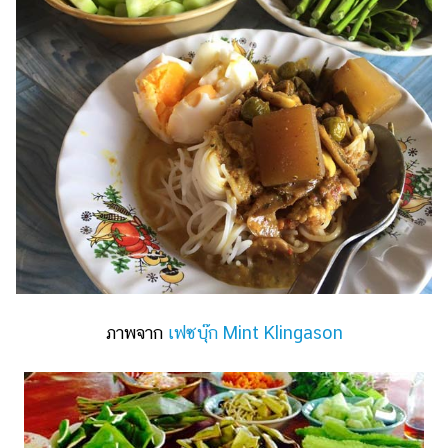
ภาพจาก
เฟซบุ๊ก Mint Klingason