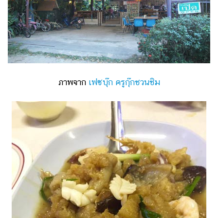
แต่งงาน
แม่
และ
เด็ก
สัตว์
เลี้ยง
ภาพจาก
เฟซบุ๊ก ครูกุ๊กชวนชิม
Infographic
บริการ
แอปฯ
กระปุก
คอร์ส
ออนไลน์
เรียน
เลข