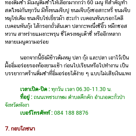
ทองติ่มซำ มีเมนูติ่มซำให้เลือกมากกว่า 60 เมนู ที่สำคัญทำ
สดใหม่กันทุกวัน มีทั้งขนมจีบปู ขนมจีบกุ้งซอสกะหรี่ ขนมจีบ
หมูไข่เค็ม ขนมจีบไข่เยี่ยวม้า ฮะเก๋า เบคอนพันบรอกโคลี
เบคอนพันกุ้ง ไส้กรอกถั่วลันเตา ปลากะพงนึ่งซีอิ๊ว หมึกซอส
หวาน สาหร่ายแมงกะพรุน ซี่โครงหมูเต้าซี่ หรืออีกหลาก
หลายเมนูความอร่อย
นอกจากนี้ยังมีข้าวต้มหมู ปลา กุ้ง และปลา เอาไว้เป็น
มื้ออิ่มอร่อยรองท้องยามเช้า ก่อนไปเรียนหรือไปทำงาน เป็น
บรรยากาศร้านติ่มซำที่อิ่มอร่อยได้ง่าย ๆ แบบไม่เสียเงินแพง
เวลาเปิด-ปิด :
ทุกวัน เวลา 06.30-11.30 น.
ที่อยู่ :
ถนนเพชรเกษม ตำบลคึกคัก อำเภอตะกั่วป่า
จังหวัดพังงา
เบอร์โทรศัพท์ :
084 188 8876
7. กอบโภชนา