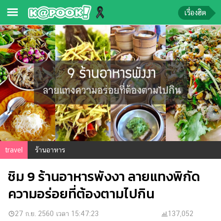
เรื่องฮิต
ข่าว-
ความ
รู้
ข่าว
ข่าว
บันเทิง
ตรวจ
travel
ร้านอาหาร
หวย
ชิม 9 ร้านอาหารพังงา ลายแทงพิกัด
ผล
บอล
ความอร่อยที่ต้องตามไปกิน
สด
การ
27 ก.ย. 2560 เวลา 15:47:23
137,052