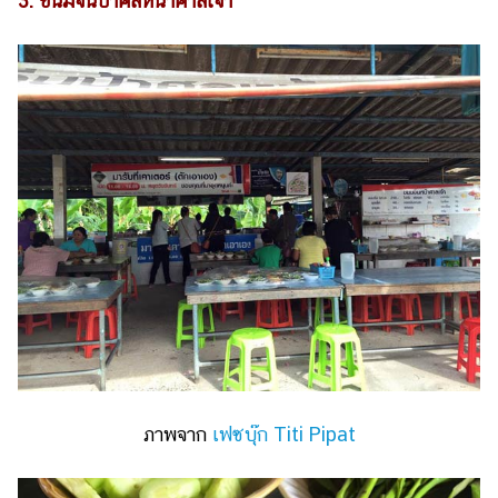
3. ขนมจีนป้าศลหน้าศาลเจ้า
ภาพจาก
เฟซบุ๊ก Titi Pipat