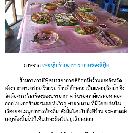
ภาพจาก
เฟซบุ๊ก ร้านอาหาร สามช่องซีฟู๊ด
ร้านอาหารซีฟู้ดบรรยากาศดีอีกหนึ่งร้านของจังหวัด
พังงา อาหารอร่อย วิวสวย ร้านมีลักษณะเป็นแพอยู่ริมน้ำ จึง
ไม่ต้องห่วงในเรื่องของบรรยากาศ รับรองว่าดีแน่นอน มอง
ออกไปนอกร้านจะมองเห็นวิวภูเขาสวยงาม ที่นี่โดดเด่นใน
เรื่องของเมนูอาหารท้องถิ่น ดังนั้นใครไปถึงที่ร้าน จะพลาดสั่ง
เมนูท้องถิ่นไปก็เห็นว่าจะผิดไปอยู่เสียหน่อย