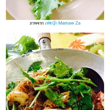
ภาพจาก
เฟซบุ๊ก Mamaw Za