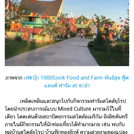
ภาพจาก
เฟซบุ๊ก 1000Sook Food and Farm พันธ์สุข ฟู้ด
แอนด์ ฟาร์ม at ชะอำ
เพลิดเพลินและสนุกไปกับกิจกรรมฟาร์มสไตล์ยุโรป
โดยนำประสบการณ์แบบ Mixed Culture มารวมไว้ในที่
เดียว โดดเด่นด้วยสถาปัตยกรรมสไตล์อเมริกัน-อิงลิชคันทรี
ภายในมีกิจกรรมให้นักท่องเที่ยวได้ทำมากมาย เช่น พบกับ
หมู่บ้านสไตล์ยุโรป บ้านฟักทองยักษ์ ความสวยงามของแปลง