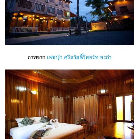
ภาพจาก
เฟซบุ๊ก ศรีสวัสดิ์รีสอร์ท ชะอำ