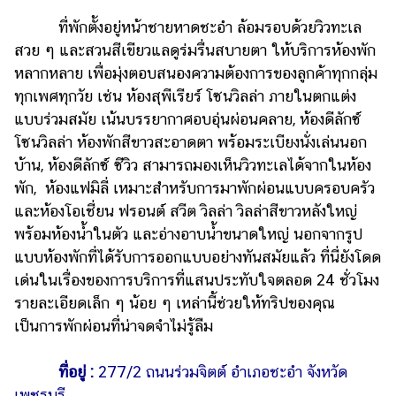
ที่พักตั้งอยู่หน้าชายหาดชะอำ ล้อมรอบด้วยวิวทะเล
สวย ๆ และสวนสีเขียวแลดูร่มรื่นสบายตา ให้บริการห้องพัก
หลากหลาย เพื่อมุ่งตอบสนองความต้องการของลูกค้าทุกกลุ่ม
ทุกเพศทุกวัย เช่น ห้องสุพีเรียร์ โซนวิลล่า ภายในตกแต่ง
แบบร่วมสมัย เน้นบรรยากาศอบอุ่นผ่อนคลาย, ห้องดีลักซ์
โซนวิลล่า ห้องพักสีขาวสะอาดตา พร้อมระเบียงนั่งเล่นนอก
บ้าน, ห้องดีลักซ์ ซีวิว สามารถมองเห็นวิวทะเลได้จากในห้อง
พัก, ห้องแฟมิลี่ เหมาะสำหรับการมาพักผ่อนแบบครอบครัว
และห้องโอเชี่ยน ฟรอนต์ สวีต วิลล่า วิลล่าสีขาวหลังใหญ่
พร้อมห้องน้ำในตัว และอ่างอาบน้ำขนาดใหญ่ นอกจากรูป
แบบห้องพักที่ได้รับการออกแบบอย่างทันสมัยแล้ว ที่นี่ยังโดด
เด่นในเรื่องของการบริการที่แสนประทับใจตลอด 24 ชั่วโมง
รายละเอียดเล็ก ๆ น้อย ๆ เหล่านี้ช่วยให้ทริปของคุณ
เป็นการพักผ่อนที่น่าจดจำไม่รู้ลืม
ที่อยู่ :
277/2 ถนนร่วมจิตต์ อำเภอชะอำ จังหวัด
เพชรบุรี