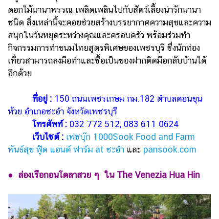
ดอกไม้นานาพรรณ เพลิดเพลินไปกับสัตว์เลี้ยงน่ารักนานา
ชนิด สิ่งเหล่านี้จะคอยช่วยสร้างบรรยากาศความสุขและความ
สนุกในวันหยุดระหว่างคุณและครอบครัว พร้อมร่วมทำ
กิจกรรมการทำขนมไทยสูตรพิเศษของเพชรบุรี ซึ่งนักท่อง
เที่ยวสามารถลงมือทำและซื้อเป็นของฝากติดมือกลับบ้านได้
อีกด้วย
ที่อยู่ :
150 ถนนเพชรเกษม กม.182 ตำบลดอนขุน
ห้วย อำเภอชะอำ จังหวัดเพชรบุรี
โทรศัพท์ :
032 772 512, 083 611 0624
เว็บไซต์ :
เฟซบุ๊ก 1000Sook Food and Farm
พันธ์สุข ฟู้ด แอนด์ ฟาร์ม at ชะอำ
และ
pansook.com
●
ล่องเรือกอนโดลาสวย ๆ ใน The Venezia Hua Hin