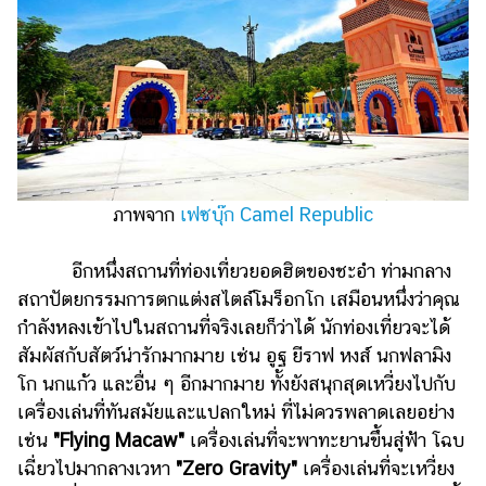
ออนไลน์
ติดต่อ
โฆษณา
แจ้ง
ปัญหา
ร่วม
งาน
ภาพจาก
เฟซบุ๊ก Camel Republic
กับ
เรา
อีกหนึ่งสถานที่ท่องเที่ยวยอดฮิตของชะอำ ท่ามกลาง
สถาปัตยกรรมการตกแต่งสไตล์โมร็อกโก เสมือนหนึ่งว่าคุณ
กำลังหลงเข้าไปในสถานที่จริงเลยก็ว่าได้ นักท่องเที่ยวจะได้
สัมผัสกับสัตว์น่ารักมากมาย เช่น อูฐ ยีราฟ หงส์ นกฟลามิง
โก นกแก้ว และอื่น ๆ อีกมากมาย ทั้งยังสนุกสุดเหวี่ยงไปกับ
เครื่องเล่นที่ทันสมัยและแปลกใหม่ ที่ไม่ควรพลาดเลยอย่าง
เช่น
"Flying Macaw"
เครื่องเล่นที่จะพาทะยานขึ้นสู่ฟ้า โฉบ
เฉี่ยวไปมากลางเวหา
"Zero Gravity"
เครื่องเล่นที่จะเหวี่ยง