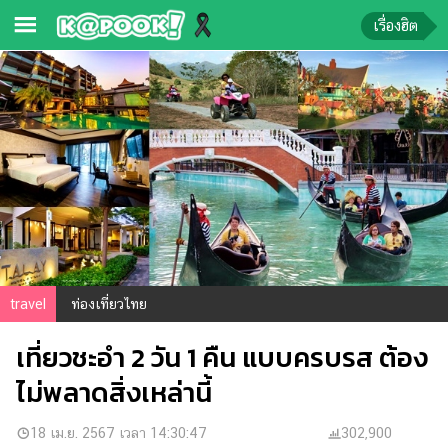
เรื่องฮิต
ข่าว-
ความ
รู้
ข่าว
ข่าว
บันเทิง
ตรวจ
travel
ท่องเที่ยวไทย
หวย
เที่ยวชะอำ 2 วัน 1 คืน แบบครบรส ต้อง
ผล
บอล
ไม่พลาดสิ่งเหล่านี้
สด
การ
18 เม.ย. 2567 เวลา 14:30:47
302,900