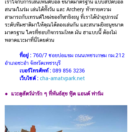
เร้าใจกับการเล่นเพ้นต์บอล ขนาดมาตรฐาน แบบสปีดบอล
สนามในร่ม เล่นได้ทั้งวัน และ Archery ท้าทายความ
สามารถกับเทรนด์ใหม่ของกีฬายิงธนู ที่เราได้นำอุปกรณ์
ระดับทีมชาติมาให้คุณได้ลองเล่นกัน และสนามยิงธนูขนาด
มาตรฐาน ใครที่ชอบกิจกรรมโหด มัน ฮาแบบนี้ ต้องไม่
พลาดแวะมาที่นี่โดยด่วน
ที่อยู่ :
760/7 ซอยบ่อแขม ถนนเพชรเกษม กม.212
อำเภอชะอำ จังหวัดเพชรบุรี
เบอร์โทรศัพท์ :
089 856 3236
เว็บไซต์ :
cha-amatvpark.net
●
แวะดูสัตว์น่ารัก ๆ ที่พันธ์สุข ฟู้ด แอนด์ ฟาร์ม