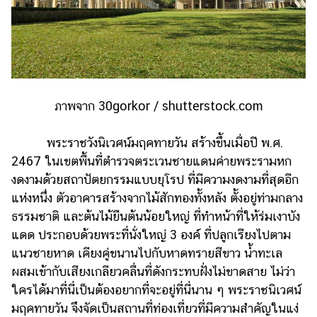
ภาพจาก 30gorkor / shutterstock.com
พระราชวังนิเวศน์มฤคทายวัน สร้างขึ้นเมื่อปี พ.ศ.
2467 ในเขตพื้นที่ตำรวจตระเวนชายแดนค่ายพระรามหก
งดงามด้วยสถาปัตยกรรมแบบยุโรป ที่มีความงดงามที่สุดอีก
แห่งหนึ่ง ตัวอาคารสร้างจากไม้สักทองทั้งหลัง ตั้งอยู่ท่ามกลาง
ธรรมชาติ และต้นไม้ยืนต้นน้อยใหญ่ ที่ทำหน้าที่ให้ร่มเงาบัง
แดด ประกอบด้วยพระที่นั่งใหญ่ 3 องค์ ที่ปลูกเรียงไปตาม
แนวชายหาด เคียงคู่ขนานไปกับหาดทรายสีขาว น้ำทะเล
ผสมเข้ากับเสียงเกลียวคลื่นที่ดังกระทบฝั่งไม่ขาดสาย ไม่ว่า
ใครได้มาที่นี่เป็นต้องอยากที่จะอยู่ที่นี่นาน ๆ พระราชนิเวศน์
มฤคทายวัน จึงจัดเป็นสถานที่ท่องเที่ยวที่มีความสำคัญในแง่