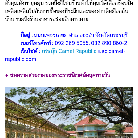
ตัวคุณดั่งพายุหมุน รวมถึงมีโซนร้านค้าให้คุณได้เลือกช้อปปิ้ง
เพลิดเพลินไปกับการซื้อของที่ระลึกและของฝากติดมือกลับ
บ้าน รวมถึงร้านอาหารอร่อยอีกมากมาย
ที่อยู่ :
ถนนเพชรเกษม อำเภอชะอำ จังหวัดเพชรบุรี
เบอร์โทรศัพท์ :
092 269 5055, 032 890 860-2
เว็บไซต์ :
เฟซบุ๊ก Camel Republic
และ
camel-
republic.com
● ชมความสวยงามของพระราชนิเวศน์มฤคทายวัน