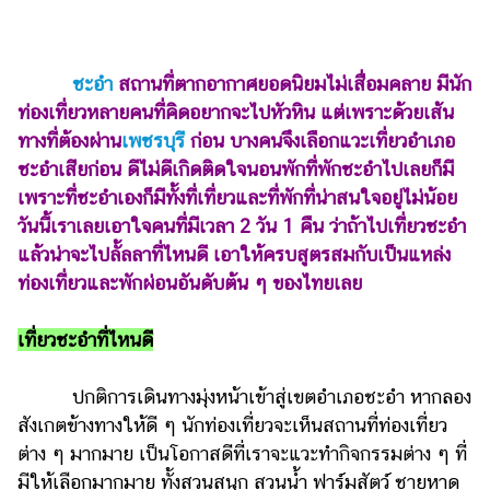
ไตล์
ดูด
วง
ชะอำ
สถานที่ตากอากาศยอดนิยมไม่เสื่อมคลาย มีนัก
ท่องเที่ยวหลายคนที่คิดอยากจะไปหัวหิน แต่เพราะด้วยเส้น
ผู้
ทางที่ต้องผ่าน
เพชรบุรี
ก่อน บางคนจึงเลือกแวะเที่ยวอำเภอ
หญิง
ชะอำเสียก่อน ดีไม่ดีเกิดติดใจนอนพักที่พักชะอำไปเลยก็มี
ผู้ชาย
เพราะที่ชะอำเองก็มีทั้งที่เที่ยวและที่พักที่น่าสนใจอยู่ไม่น้อย
วันนี้เราเลยเอาใจคนที่มีเวลา 2 วัน 1 คืน ว่าถ้าไปเที่ยวชะอำ
สุขภาพ
แล้วน่าจะไปลั้ลลาที่ไหนดี เอาให้ครบสูตรสมกับเป็นแหล่ง
ท่อง
ท่องเที่ยวและพักผ่อนอันดับต้น ๆ ของไทยเลย
เที่ยว
สูตร
เที่ยวชะอำที่ไหนดี
อาหาร
ง่ายๆ
ปกติการเดินทางมุ่งหน้าเข้าสู่เขตอำเภอชะอำ หากลอง
สังเกตข้างทางให้ดี ๆ นักท่องเที่ยวจะเห็นสถานที่ท่องเที่ยว
ช้อป
ต่าง ๆ มากมาย เป็นโอกาสดีที่เราจะแวะทำกิจกรรมต่าง ๆ ที่
ปิ้ง
มีให้เลือกมากมาย ทั้งสวนสนุก สวนน้ำ ฟาร์มสัตว์ ชายหาด