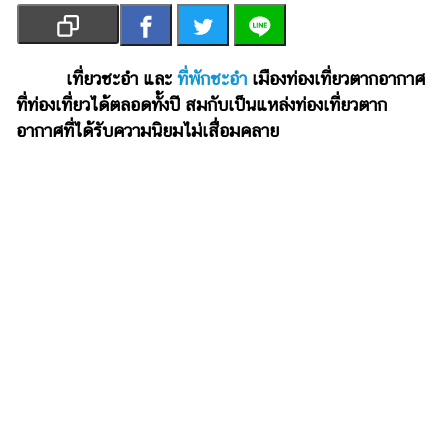
เงิน
การ
ศึกษา
เที่ยวชะอำ และ
ที่พักชะอำ
เมืองท่องเที่ยวตากอากาศ
ที่ท่องเที่ยวได้ตลอดทั้งปี สมกับเป็นแหล่งท่องเที่ยวตาก
บันเทิง
อากาศที่ได้รับความนิยมไม่เสื่อมคลาย
รูปภาพ
ดู
หนัง
Music
Station
ละคร
บันเทิง
เกาหลี
ไลฟ์