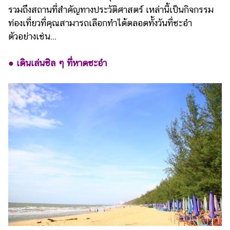
รวมถึงสถานที่สำคัญทางประวัติศาสตร์ เหล่านี้เป็นกิจกรรม
รถยนต์
ท่องเที่ยวที่คุณสามารถเลือกทำได้ตลอดทั้งวันที่ชะอำ
บ้าน
ตัวอย่างเช่น...
และ
การ
● เดินเล่นชิล ๆ ที่หาดชะอำ
ตกแต่ง
มือ
ถือ
ราคา
ทอง
ราคา
น้ำมัน
วา
ไร
ตี้