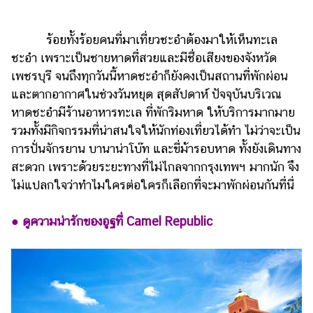
แต่งงาน
แม่
ร้อยทั้งร้อยคนที่มาเที่ยวชะอำต้องมาให้เห็นทะเล
และ
ชะอำ เพราะเป็นชายหาดที่สวยและมีชื่อเสียงของจังหวัด
เด็ก
เพชรบุรี จนถึงทุกวันนี้หาดชะอำก็ยังคงเป็นสถานที่พักผ่อน
และตากอากาศในช่วงวันหยุด สุดสัปดาห์ ปัจจุบันบริเวณ
สัตว์
เลี้ยง
หาดชะอำมีร้านอาหารทะเล ที่พักริมหาด ให้บริการมากมาย
รวมทั้งมีกิจกรรมที่น่าสนใจให้นักท่องเที่ยวได้ทำ ไม่ว่าจะเป็น
Infographic
การปั่นจักรยาน บานาน่าโบ๊ท และขี่ม้ารอบหาด ทั้งยังเดินทาง
สะดวก เพราะด้วยระยะทางที่ไม่ไกลจากกรุงเทพฯ มากนัก จึง
บริการ
ไม่แปลกใจว่าทำไมใครต่อใครก็เลือกที่จะมาพักผ่อนกันที่นี่
แอปฯ
กระปุก
● ดูความน่ารักของอูฐที่ Camel Republic
คอร์ส
ออนไลน์
เรียน
เลข