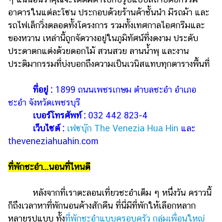
อาคารในแต่ละโซน ประกอบด้วยร้านค้าชั้นนำ มีรถม้า และ
รถไฟเล็กวิ่งตลอดทั้งโครงการ รวมทั้งเทศกาลไอศกรีมและ
ของหวาน เหล่านี้ถูกจัดวางอยู่ในภูมิทัศน์ที่งดงาม ประดับ
ประดาตกแต่งด้วยดอกไม้ สวนสวย ลานน้ำพุ และงาน
ประติมากรรมที่บ่งบอกถึงความเป็นเวนิสแทบทุกตารางพื้นที่
ที่อยู่ :
1899 ถนนเพชรเกษม ตำบลชะอำ อำเภอ
ชะอำ จังหวัดเพชรบุรี
เบอร์โทรศัพท์ :
032 442 823-4
เว็บไซต์ :
เฟซบุ๊ก The Venezia Hua Hin
และ
theveneziahuahin.com
ที่พักชะอำ...นอนที่ไหนดี
หลังจากที่เราตะลอนเที่ยวชะอำเต็ม ๆ หนึ่งวัน คราวนี้
ก็ถึงเวลาหาที่พักนอนค้างสักคืน ที่นี่มีที่พักให้เลือกหลาก
หลายรูปแบบ ทั้ง
ที่พักชะอำแบบครอบครัว กลุ่มเพื่อนใหญ่