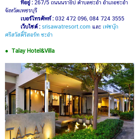
ที่อยู่ :
267/5 ถนนนราธิป ตำบลชะอำ อำเภอชะอำ
จังหวัดเพชรบุรี
เบอร์โทรศัพท์ :
032 472 096, 084 724 3555
เว็บไซต์ :
srisawatresort.com
และ
เฟซบุ๊ก
ศรีสวัสดิ์รีสอร์ท ชะอำ
● Talay Hotel&Villa