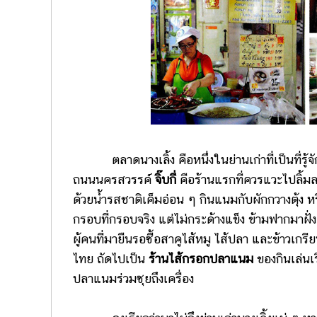
ตลาดนางเลิ้ง คือหนึ่งในย่านเก่าที่เป็นที่รู้
ถนนนครสวรรค์
จิ๊บกี่
คือร้านแรกที่ควรแวะไปลิ้มลอ
ด้วยน้ำรสชาติเค็มอ่อน ๆ กินแนมกับผักกวางตุ้ง หรื
กรอบที่กรอบจริง แต่ไม่กระด้างแข็ง ข้ามฟากมาฝั่งตล
ผู้คนที่มายืนรอซื้อสาคูไส้หมู ไส้ปลา และข้าวเกร
ไทย ถัดไปเป็น
ร้านไส้กรอกปลาแนม
ของกินเล่นเร
ปลาแนมร่วมซุยถึงเครื่อง