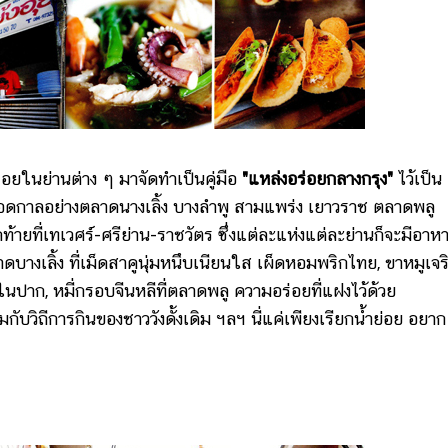
อยในย่านต่าง ๆ มาจัดทำเป็นคู่มือ
"แหล่งอร่อยกลางกรุง"
ไว้เป็น
์ตลอดกาลอย่างตลาดนางเลิ้ง บางลำพู สามแพร่ง เยาวราช ตลาดพลู
ท้ายที่เทเวศร์-ศรีย่าน-ราชวัตร ซึ่งแต่ละแห่งแต่ละย่านก็จะมีอาห
าดบางเลิ้ง ที่เม็ดสาคูนุ่มหนึบเนียนใส เผ็ดหอมพริกไทย, ขาหมูเจ
นปาก, หมี่กรอบจีนหลีที่ตลาดพลู ความอร่อยที่แฝงไว้ด้วย
มกับวิถีการกินของชาววังดั้งเดิม ฯลฯ นี่แค่เพียงเรียกน้ำย่อย อยาก