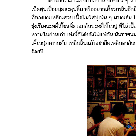
คงเรียกว่ามาไม่ถึงย่านเก่านางเลิ้งแน่ ๆ ห
เป็ดตุ๋นเปื่อยนุ่มละมุนลิ้น หรืออยากเคี้ยวเพลินอ
ที่ทอดจนเหลืองสวย เนื้อในใส่ปูเน้น ๆ มาจนล้น 
รุ่งเรืองบะหมี่เกี๊ยว
อิ่มเอมกับบะหมี่เกี๊ยวปู ที่ใส
หวานในย่านเก่าแห่งนี้ก็โด่งดังไม่แพ้กัน
นันทาขน
เคี้ยวนุ่มหวานมัน เพลินลิ้นแล้วอย่าลืมเพลินตาก
ร้อยปี