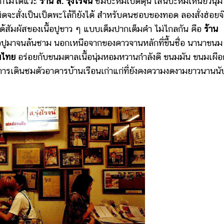
ากไมได้แวะ
ร้าน ส. รุ่งโรจน์
ชิมบะหมี่เป็ดตุ๋น เส้นบะหมี่เหนียวนุ่ม 
ีกนิดจะสั่งเป็นเป็ดพะโล้ก็ยังได้ สำหรับคนชอบของทอด ลองสั่งฮ่อยจ๊
ได้สัมผัสของเนื้อปูขาว ๆ แบบเต็มปากเต็มคำ ไม่ไกลกัน คือ
ร้าน
่เนื้อปูมาจนล้นชาม นอกเหนือจากของคาวจานหลักที่ขึ้นชื่อ นานาขนม
มไทย
อร่อยกับขนมตาลเนื้อนุ่มหอมหวานกำลังดี ขนมมัน ขนมเผือ
ับการเดินชมตัวอาคารบ้านเรือนเก่าแก่ที่ยังคงความงดงามยาวนานนั