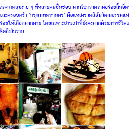
ในความสุขง่าย ๆ ที่หลายคนชื่นชอบ มากไปกว่าความอร่อยลิ้นอิ่ม
อนและครอบครัว
"กรุงเทพมหานคร"
คือแหล่งรวมสีสันวัฒนธรรมแห่
อร่อยให้เลือกมากมาย โดยเฉพาะย่านเก่าที่ยังคงมากด้วยภาพชีวิต
ิดถึงวันวาน