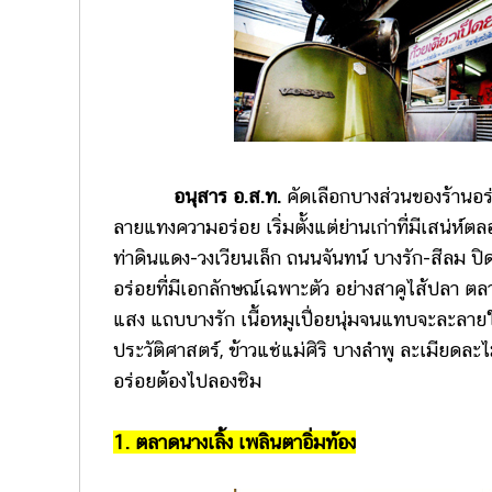
อนุสาร อ.ส.ท.
คัดเลือกบางส่วนของร้านอร่
ลายแทงความอร่อย เริ่มตั้งแต่ย่านเก่าที่มีเสน่ห
ท่าดินแดง-วงเวียนเล็ก ถนนจันทน์ บางรัก-สีลม ปิด
อร่อยที่มีเอกลักษณ์เฉพาะตัว อย่างสาคูไส้ปลา ตล
แสง แถบบางรัก เนื้อหมูเปื่อยนุ่มจนแทบจะละลายใ
ประวัติศาสตร์, ข้าวแช่แม่ศิริ บางลำพู ละเมียดละไ
อร่อยต้องไปลองชิม
1. ตลาดนางเลิ้ง เพลินตาอิ่มท้อง