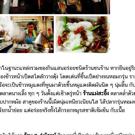
จักในฐานะแหล่งรวมของกินแสนอร่อยชนิดร้านชนร้าน หากยืนอยู่ร
งข้าวหน้าเป็ดสไตล์กวางตุ้ง โดดเด่นที่ชิ้นเป็ดย่างจนหอมกรุ่น ร
อจะเป็นข้าวหมูแดงที่พูนมาด้วยชิ้นหมูแดงติดมันนิด ๆ นุ่มลิ้น กั
าดนางเลิ้ง ทุก ๆ วันตั้งแต่เช้าตรู่หน้า
ร้านแม่สะอิ้ง
คลาคล่ำด้ว
ียบปากหม้อ สาคูของร้านนี้เม็ดนุ่มเหนียวเนียนใส ไส้ปลากรุ่นหอม
ียกน้ำย่อย แต่อร่อยจริงทั้งไส้กรอกหมูรสชาติเข้มข้น กับเนื้อ