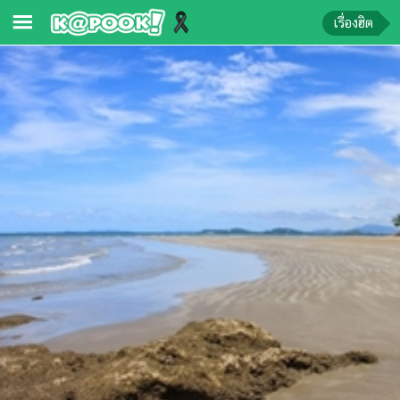
เรื่องฮิต
ข่าว-
ความ
รู้
ข่าว
ข่าว
บันเทิง
ตรวจ
หวย
ผล
บอล
สด
การ