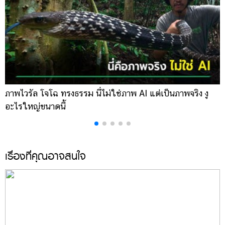
ภาพไวรัล โจโฉ ทรงธรรม นี่ไม่ใช่ภาพ AI แต่เป็นภาพจริง งู
ก
อะไรใหญ่ขนาดนี้
โ
เรื่องที่คุณอาจสนใจ