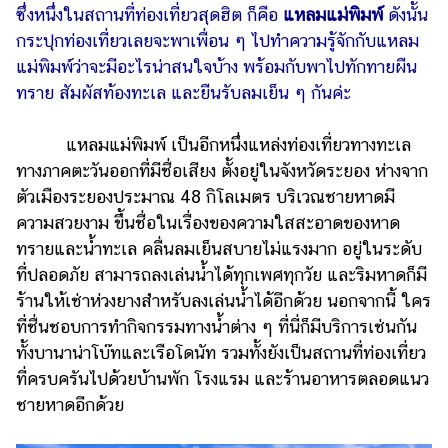
ซึ่งหนึ่งในสถานที่ท่องเที่ยวสุดฮิต ก็คือ
แหลมแม่พิมพ์
ดังนั้น
แต่งงาน
กระปุกท่องเที่ยวเลยจะพาเพื่อน ๆ ไปทำความรู้จักกับแหลม
แม่
แม่พิมพ์ว่าจะมีอะไรน่าสนใจบ้าง พร้อมกับพาไปทักทายผืน
และ
ทราย สัมผัสท้องทะเล และยืนรับลมเย็น ๆ กันค่ะ
เด็ก
สัตว์
แหลมแม่พิมพ์ เป็นอีกหนึ่งแหล่งท่องเที่ยวทางทะเล
เลี้ยง
ทางภาคตะวันออกที่มีชื่อเสียง ตั้งอยู่ในจังหวัดระยอง ห่างจาก
Infographic
ตัวเมืองระยองประมาณ 48 กิโลเมตร บริเวณชายหาดมี
ความสวยงาม ขึ้นชื่อในเรื่องของความใสสะอาดของหาด
บริการ
ทรายและน้ำทะเล คลื่นลมเย็นสบายไม่แรงมาก อยู่ในระดับ
ที่ปลอดภัย สามารถลงเล่นน้ำได้ทุกเพศทุกวัย และริมหาดก็มี
แอปฯ
ร้านให้เช่าห่วงยางสำหรับลงเล่นน้ำได้อีกด้วย นอกจากนี้ ใคร
กระปุก
ที่ชื่นชอบการทำกิจกรรมทางน้ำต่าง ๆ ที่นี่ก็มีบริการเช่นกัน
คอร์ส
ทั้งบานาน่าโบ๊ทและเรือโดนัท รวมทั้งยังเป็นสถานที่ท่องเที่ยว
ออนไลน์
ที่ครบครันไปด้วยบ้านพัก โรงแรม และร้านอาหารตลอดแนว
ชายหาดอีกด้วย
เรียน
เลข