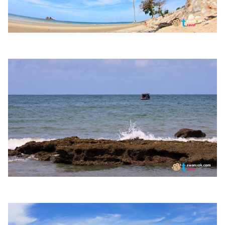
ไตล์
ดูด
วง
ผู้
หญิง
ผู้ชาย
สุขภาพ
ท่อง
เที่ยว
สูตร
อาหาร
ง่ายๆ
ช้อป
ปิ้ง