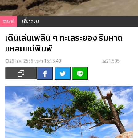
เงิน
การ
ศึกษา
travel
เที่ยวทะเล
บันเทิง
เดินเล่นเพลิน ๆ ทะเลระยอง ริมหาด
แหลมแม่พิมพ์
รูปภาพ
ดู
26 ก.ค. 2556 เวลา 15:15:49
21,505
หนัง
Music
Station
ละคร
บันเทิง
เกาหลี
ไลฟ์