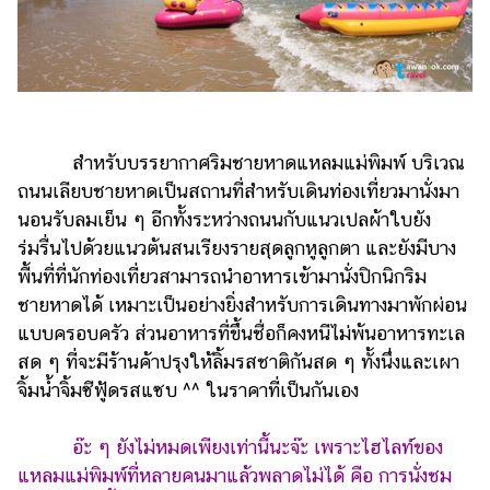
สำหรับบรรยากาศริมชายหาดแหลมแม่พิมพ์ บริเวณ
ถนนเลียบชายหาดเป็นสถานที่สำหรับเดินท่องเที่ยวมานั่งมา
นอนรับลมเย็น ๆ อีกทั้งระหว่างถนนกับแนวเปลผ้าใบยัง
ร่มรื่นไปด้วยแนวต้นสนเรียงรายสุดลูกหูลูกตา และยังมีบาง
พื้นที่ที่นักท่องเที่ยวสามารถนำอาหารเข้ามานั่งปิกนิกริม
ชายหาดได้ เหมาะเป็นอย่างยิ่งสำหรับการเดินทางมาพักผ่อน
แบบครอบครัว ส่วนอาหารที่ขึ้นชื่อก็คงหนีไม่พ้นอาหารทะเล
สด ๆ ที่จะมีร้านค้าปรุงให้ลิ้มรสชาติกันสด ๆ ทั้งนึ่งและเผา
จิ้มน้ำจิ้มซีฟู้ดรสแซบ ^^ ในราคาที่เป็นกันเอง
อ๊ะ ๆ ยังไม่หมดเพียงเท่านี้นะจ๊ะ เพราะไฮไลท์ของ
แหลมแม่พิมพ์ที่หลายคนมาแล้วพลาดไม่ได้ คือ การนั่งชม