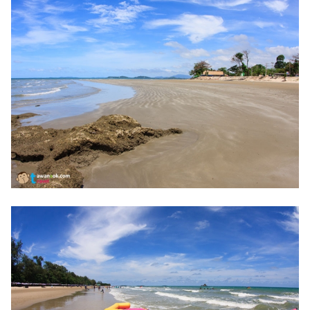
ออนไลน์
ติดต่อ
โฆษณา
แจ้ง
ปัญหา
ร่วม
งาน
กับ
เรา