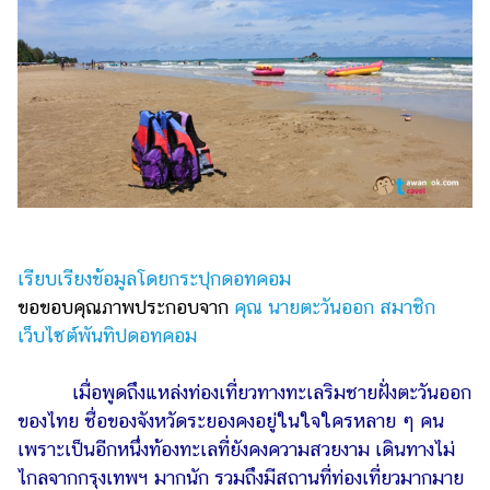
รถยนต์
บ้าน
และ
การ
ตกแต่ง
มือ
ถือ
ราคา
ทอง
เรียบเรียงข้อมูลโดยกระปุกดอทคอม
ขอขอบคุณภาพประกอบจาก
คุณ นายตะวันออก สมาชิก
ราคา
เว็บไซต์พันทิปดอทคอม
น้ำมัน
วา
เมื่อพูดถึงแหล่งท่องเที่ยวทางทะเลริมชายฝั่งตะวันออก
ไร
ของไทย ชื่อของจังหวัดระยองคงอยู่ในใจใครหลาย ๆ คน
เพราะเป็นอีกหนึ่งท้องทะเลที่ยังคงความสวยงาม เดินทางไม่
ตี้
ไกลจากกรุงเทพฯ มากนัก รวมถึงมีสถานที่ท่องเที่ยวมากมาย