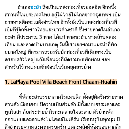
ไตล์
อำเภอ
ชะอำ
ถือเป็นแหล่งท่องเที่ยวยอดฮิต อีกหนึ่ง
สถานที่ในประเทศไทย อยู่ไม่ใกล้ไม่ไกลจากกรุงเทพฯ เป็น
ดูด
วง
ชายหาดติดทะเลฝั่งอ่าวไทย อีกทั้งยังเป็นแหล่งท่องเที่ยวที่
เป็นที่รู้จักทั้งชาวไทยและชาวต่างชาติ ซึ่งชายหาดในอำเภอ
ผู้
ชะอำ มีประมาณ 3 หาด ได้แก่ หาดชะอำ, หาดบ้านคลอง
หญิง
เทียน และหาดบ้านบางเกตุ วันนี้เราเลยขอมาแนะนำที่พัก
ผู้ชาย
ขนาดใหญ่ ที่สามารถรองรับนักท่องเที่ยวที่เดินทางเป็น
ครอบครัวใหญ่ แก๊งเพื่อนฝูงที่นัดรวมพลพักผ่อน ฯลฯ
สุขภาพ
สำหรับไว้วางแผนพักผ่อนในวันหยุดยาวบ้าง
ท่อง
เที่ยว
1. LaPlaya Pool Villa Beach Front Chaam-Huahin
สูตร
อาหาร
ที่พักชะอำบรรยากาศโรแมนติก ตั้งอยู่ติดริมชายหาด
ง่ายๆ
ส่วนตัว เงียบสงบ มีความเป็นส่วนตัว มีทั้งแบบธรรมดาและ
พูลวิลล่า กับสระว่ายน้ำวิวทะเลสวยใจละลาย ตัวบ้านพัก
ช้อป
ออกแบบและตกแต่งในไสตล์โมเดิร์น เรียบหรูในทุกมุม มี
ปิ้ง
สิ่งอำนวยความสะดวกครบครัน แต่ละหลังมีห้องนอนมากถึง