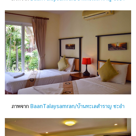
ภาพจาก
BaanTalaysamran/บ้านทะเลสำราญ ชะอำ