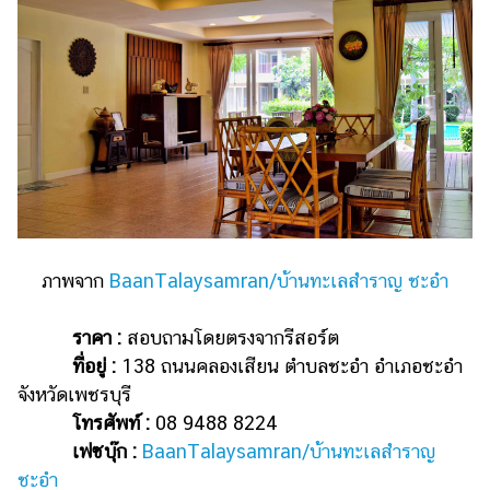
ภาพจาก
BaanTalaysamran/บ้านทะเลสำราญ ชะอำ
ราคา :
สอบถามโดยตรงจากรีสอร์ต
ที่อยู่ :
138 ถนนคลองเสียน ตำบลชะอำ อำเภอชะอำ
จังหวัดเพชรบุรี
โทรศัพท์ :
08 9488 8224
เฟซบุ๊ก :
BaanTalaysamran/บ้านทะเลสำราญ
ชะอำ