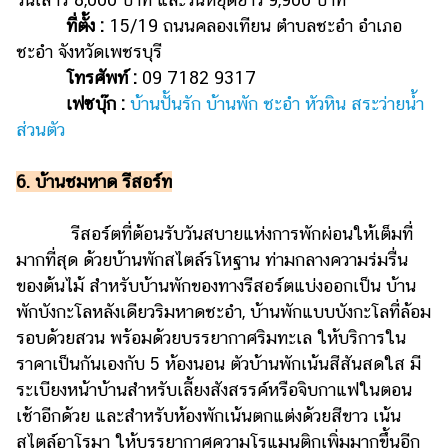
ที่ตั้ง :
15/19 ถนนคลองเทียน ตำบลชะอำ อำเภอ
ชะอำ จังหวัดเพชรบุรี
โทรศัพท์ :
09 7182 9317
เฟซบุ๊ก :
บ้านปั้นรัก บ้านพัก ชะอำ หัวหิน สระว่ายน้ำ
ส่วนตัว
6. บ้านชมหาด รีสอร์ท
รีสอร์ตที่ต้อนรับวันสบายแห่งการพักผ่อนให้เต็มที่
มากที่สุด ด้วยบ้านพักสไตล์รโหฐาน ท่ามกลางความร่มรื่น
ของต้นไม้ สำหรับบ้านพักของทางรีสอร์ตแบ่งออกเป็น บ้าน
พักบังกะโลหลังเดียวริมหาดชะอำ, บ้านพักแบบบังกะโลที่ล้อม
รอบด้วยสวน พร้อมด้วยบรรยากาศริมทะเล ให้บริการใน
ราคาเป็นกันเองกับ 5 ห้องนอน ตัวบ้านพักเน้นสีสันสดใส มี
ระเบียงหน้าบ้านสำหรับเลี้ยงสังสรรค์หรือจิบกาแฟในตอน
เช้าอีกด้วย และสำหรับห้องพักเน้นตกแต่งด้วยสีขาว เน้น
สไตล์อาโรมา ให้บรรยากาศความโรแมนติกเพิ่มมากขึ้นอีก