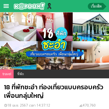
เรื่องฮิต
ข่าว-
ความ
รู้
ข่าว
ข่าว
บันเทิง
ตรวจ
travel
ที่พัก
หวย
18 ที่พักชะอำ ท่องเที่ยวแบบครอบครัว
ผล
บอล
เพื่อนกลุ่มใหญ่
สด
การ
18 เม.ย. 2567 เวลา 14:37:12
470,760