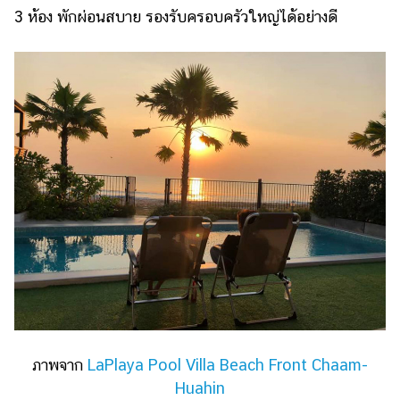
3 ห้อง พักผ่อนสบาย รองรับครอบครัวใหญ่ได้อย่างดี
รถยนต์
บ้าน
และ
การ
ตกแต่ง
มือ
ถือ
ราคา
ทอง
ราคา
น้ำมัน
วา
ไร
ภาพจาก
LaPlaya Pool Villa Beach Front Chaam-
ตี้
Huahin