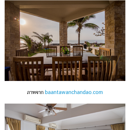
ภาพจาก
baantawanchandao.com