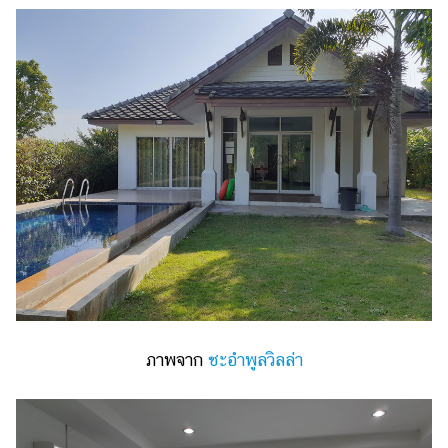
ภาพจาก
ชะอำพูลวิลล่า