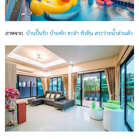
ภาพจาก
บ้านปั้นรัก บ้านพัก ชะอำ หัวหิน สระว่ายน้ำส่วนตัว