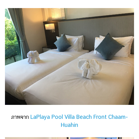
แต่งงาน
แม่
และ
เด็ก
สัตว์
เลี้ยง
Infographic
บริการ
แอปฯ
กระปุก
คอร์ส
ออนไลน์
ภาพจาก
LaPlaya Pool Villa Beach Front Chaam-
Huahin
เรียน
เลข