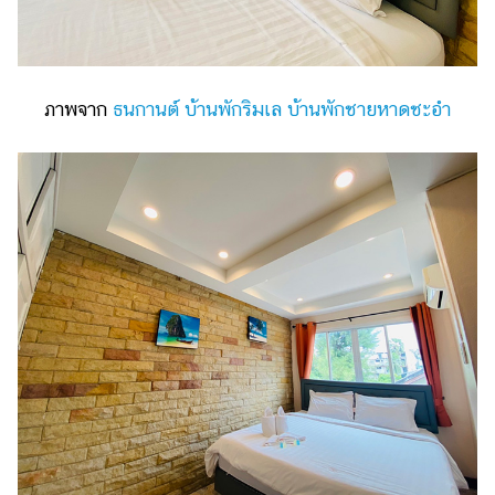
ภาพจาก
ธนกานต์ บ้านพักริมเล บ้านพักชายหาดชะอำ