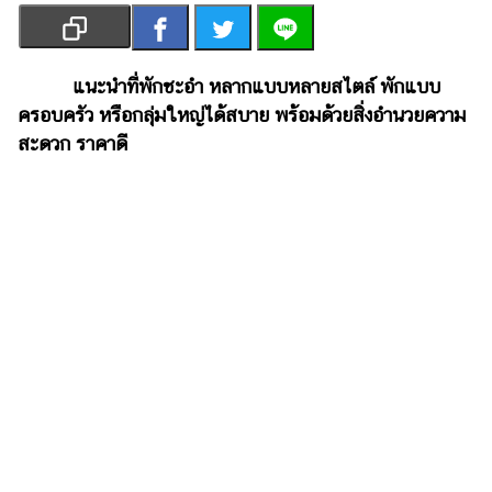
เงิน
การ
ศึกษา
แนะนำที่พักชะอำ หลากแบบหลายสไตล์ พักแบบ
ครอบครัว หรือกลุ่มใหญ่ได้สบาย พร้อมด้วยสิ่งอำนวยความ
บันเทิง
สะดวก ราคาดี
รูปภาพ
ดู
หนัง
Music
Station
ละคร
บันเทิง
เกาหลี
ไลฟ์