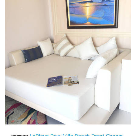
ออนไลน์
ติดต่อ
โฆษณา
แจ้ง
ปัญหา
ร่วม
งาน
กับ
เรา