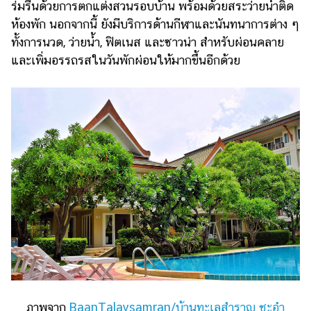
ร่มรื่นด้วยการตกแต่งสวนรอบบ้าน พร้อมด้วยสระว่ายน้ำติด
ห้องพัก นอกจากนี้ ยังมีบริการด้านกีฬาและนันทนาการต่าง ๆ
ทั้งการนวด, ว่ายน้ำ, ฟิตเนส และซาวน่า สำหรับผ่อนคลาย
และเพิ่มอรรถรสในวันพักผ่อนให้มากขึ้นอีกด้วย
ภาพจาก
BaanTalaysamran/บ้านทะเลสำราญ ชะอำ