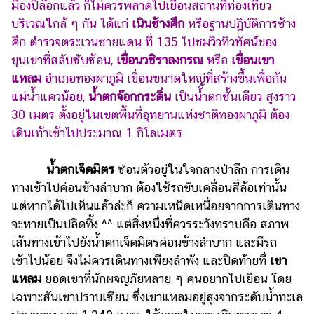
มืองปิล๊อกแล้ว ก็ไม่ควรพลาดไปเยือนสถานที่ท่องเที่ยว
แต่งงาน
บริเวณใกล้ ๆ กัน ได้แก่
เนินช้างศึก
หรือฐานปฏิบัติการช้าง
แม่
ศึก ตำรวจตระเวนชายแดน ที่ 135 ไปชมวิวทิวทัศน์ของ
และ
ขุนเขาที่สลับซับซ้อน,
เขื่อนวชิราลงกรณ
หรือ
เขื่อนเขา
เด็ก
แหลม
อำเภอทองผาภูมิ เขื่อนขนาดใหญ่ที่สร้างขึ้นเพื่อกัน
สัตว์
แม่น้ำแควน้อย,
น้ำตกจ๊อกกระดิ่น
เป็นน้ำตกชั้นเดียว สูงราว
เลี้ยง
30 เมตร ตั้งอยู่ในเขตพื้นที่อุทยานแห่งชาติทองผาภูมิ ต้อง
เดินเท้าเข้าไปประมาณ 1 กิโลเมตร
Infographic
บริการ
น้ำตกเจ็ดมิตร
ซ่อนตัวอยู่ในใจกลางป่าลึก การเดิน
ทางเข้าไปค่อนข้างลำบาก ต้องใช้รถขับเคลื่อนสี่ล้อเท่านั้น
แอปฯ
แต่หากได้ไปเห็นแล้วล่ะก็ ความเหน็ดเหนื่อยจากการเดินทาง
กระปุก
จะหายเป็นปลิดทิ้ง ^^ แต่สิ่งหนึ่งที่ควรระวังทราบคือ สภาพ
เส้นทางเข้าไปยังน้ำตกเจ็ดมิตรค่อนข้างลำบาก และมีรถ
คอร์ส
เข้าไปน้อย จึงไม่ควรเดินทางเพียงลำพัง และปิดท้ายที่
เขา
ออนไลน์
แหลม
ยอดเขาที่นักผจญภัยหลาย ๆ คนอยากไปเยือน โดย
เรียน
เฉพาะสันเขาปราบเซียน ซึ่งเขาแหลมอยู่สูงจากระดับน้ำทะเล
เลข