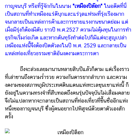
ไตล์
กาญจนบุรี หรือที่รู้จักกันในนาม
"เหมืองปิล๊อก"
ในอดีตที่นี่
เป็นสถานที่ทำเหมืองแร่ดีบุกและแร่วุลแฟรมที่รุ่งเรืองมาก
ดูด
จนกลายเป็นแหล่งการค้าและการขายแรงงานขนาดย่อม แต่
วง
เมื่อมีรุ่งก็ต้องมีดับ ราวปี พ.ศ.2527 ความไม่คุ้มทุนในการทำ
ผู้
ธุรกิจเริ่มก่อเกิด และหากดันทุรังทำต่อไปก็มีแต่จะสูญเปล่า
หญิง
เหมืองแห่งนี้จึงต้องปิดตัวลงในปี พ.ศ. 2529 และกลายเป็น
ผู้ชาย
แหล่งท่องเที่ยวธรรมชาติอันงดงามตระการตา
สุขภาพ
ถึงจะล่วงเลยมานานหลายสิบปีแล้วก็ตาม แต่เรื่องราว
ท่อง
ที่เล่าขานถึงความร่ำรวย ความกันดารยากลำบาก และความ
เที่ยว
งดงามของสภาพภูมิประเทศดินแดนแห่งทะเลขุนเขาแห่งนี้ ก็
ยังอยู่ในความทรงจำที่สืบทอดถึงคนรุ่นปัจจุบันไม่เสื่อมคลาย
สูตร
จึงไม่แปลกหากจะกลายเป็นสถานที่ท่องเที่ยวที่ขึ้นชื่ออีกแห่ง
อาหาร
ง่ายๆ
หนึ่งของกาญจนบุรี ซึ่งผู้คนอยากไปพิสูจน์ด้วยตาตัวเองสัก
ครั้ง
ช้อป
ปิ้ง