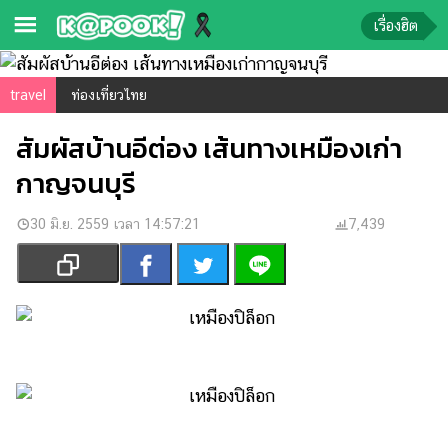
เรื่องฮิต
ข่าว-
travel
ท่องเที่ยวไทย
ความ
สัมผัสบ้านอีต่อง เส้นทางเหมืองเก่า
รู้
กาญจนบุรี
ข่าว
30 มิ.ย. 2559 เวลา 14:57:21
7,439
ข่าว
บันเทิง
ตรวจ
หวย
ผล
บอล
สด
การ