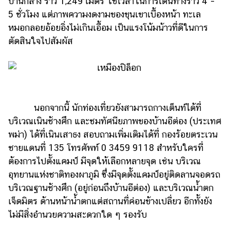
ปานกลาง ราว 1,249 เมตร ใช้เวลาในการเดินทางราว 4 –
ออนไลน์
5 ชั่วโมง แต่ภาพความงดงามของขุนเขาเบื้องหน้า ทะเล
ติดต่อ
หมอกลอยอ้อยอิ่งไม่เกินเอื้อม เป็นแรงโน้มน้าวที่ดีในการ
โฆษณา
ตัดสินใจไปสัมผัส
แจ้ง
ปัญหา
ร่วม
งาน
กับ
นอกจากนี้ นักท่องเที่ยวยังสามารถกางเต็นท์ได้ที่
เรา
บริเวณเนินช้างศึก และชมทัศนียภาพของบ้านอีต่อง (ประเทศ
พม่า) ได้ที่เนินเสาธง สอบถามเพิ่มเติมได้ที่ กองร้อยตระเวน
ชายแดนที่ 135 โทรศัพท์ 0 3459 9118 สำหรับใครที่
ต้องการไปตั้งแคมป์ มีจุดให้เลือกหลายจุด เช่น บริเวณ
อุทยานแห่งชาติทองผาภูมิ ซึ่งมีจุดตั้งแคมป์อยู่ติดลานจอดรถ
บริเวณฐานช้างศึก (อยู่ก่อนถึงบ้านอีต่อง) และบริเวณน้ำตก
เจ็ดมิตร ด้านหน้าน้ำตกแต่สถานที่ค่อนข้างเปลี่ยว อีกทั้งยัง
ไม่มีสิ่งอำนวยความสะดวกใด ๆ รองรับ