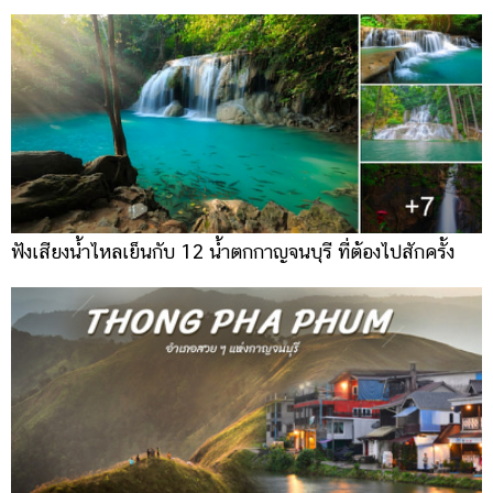
ฟังเสียงน้ำไหลเย็นกับ 12 น้ำตกกาญจนบุรี ที่ต้องไปสักครั้ง