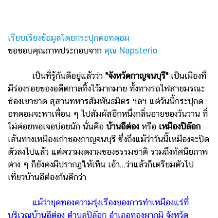
เงิน
การ
ศึกษา
เรียบเรียงข้อมูลโดยกระปุกดอทคอม
ขอขอบคุณภาพประกอบจาก
คุณ Napsterio
บันเทิง
เป็นที่รู้กันดีอยู่แล้วว่า
"จังหวัดกาญจนบุรี"
เป็นเมืองที่
รูปภาพ
มีร่องรอยของอดีตกาลทิ้งไว้มากมาย ทั้งทางรถไฟสายมรณะ
ดู
ช่องเขาขาด สุสานทหารสัมพันธมิตร ฯลฯ แต่วันนี้กระปุกด
หนัง
อทคอมจะพาเพื่อน ๆ ไปสัมผัสอีกหนึ่งกลิ่นอายของวันวาน ที่
Music
ไม่ค่อยพอเจอบ่อยนัก นั่นคือ
บ้านอีต่อง
หรือ
เหมืองปิล๊อก
Station
เส้นทางเหมืองเก่าของกาญจนบุรี ซึ่งถึงแม้ว่าวันนี้เหมืองจะปิด
ตัวลงไปแล้ว แต่ความงดงามของธรรมชาติ รวมถึงทัศนียภาพ
ละคร
ต่าง ๆ ก็ยังคงมีปรากฏให้เห็น เอ้า...ว่าแล้วก็เตรียมตัวไป
บันเทิง
เที่ยวบ้านอีต่องกันดีกว่า
เกาหลี
แม้ว่ายุคทองความรุ่งเรืองของการทำเหมืองแร่ที่
ไลฟ์
บริเวณบ้านอีต่อง ตำบลปิล๊อก อำเภอทองผาภูมิ จังหวัด