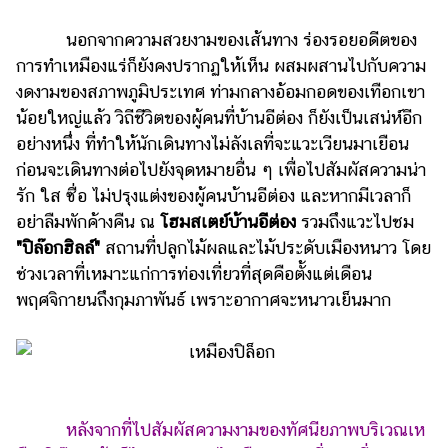
รถยนต์
นอกจากความสวยงามของเส้นทาง ร่องรอยอดีตของ
การทำเหมืองแร่ก็ยังคงปรากฏให้เห็น ผสมผสานไปกับความ
บ้าน
และ
งดงามของสภาพภูมิประเทศ ท่ามกลางอ้อมกอดของเทือกเขา
การ
น้อยใหญ่แล้ว วิถีชีวิตของผู้คนที่บ้านอีต่อง ก็ยังเป็นเสน่ห์อีก
ตกแต่ง
อย่างหนึ่ง ที่ทำให้นักเดินทางไม่ลังเลที่จะแวะเวียนมาเยือน
ก่อนจะเดินทางต่อไปยังจุดหมายอื่น ๆ เพื่อไปสัมผัสความน่า
มือ
ถือ
รัก ใส ซื่อ ไม่ปรุงแต่งของผู้คนบ้านอีต่อง และหากมีเวลาก็
อย่าลืมพักค้างคืน ณ
โฮมสเตย์บ้านอีต่อง
รวมถึงแวะไปชม
ราคา
"ปิล๊อกฮิลล์"
สถานที่ปลูกไม้ผลและไม้ประดับเมืองหนาว โดย
ทอง
ช่วงเวลาที่เหมาะแก่การท่องเที่ยวที่สุดคือตั้งแต่เดือน
ราคา
พฤศจิกายนถึงกุมภาพันธ์ เพราะอากาศจะหนาวเย็นมาก
น้ำมัน
วา
ไร
ตี้
หลังจากที่ไปสัมผัสความงามของทัศนียภาพบริเวณเห