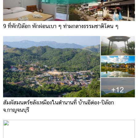
9 ที่พักปิล๊อก พักผ่อนเบา ๆ ท่ามกลางธรรมชาติโดน ๆ
สัมผัสมนตร์ขลังเหมืองในตำนานที่ บ้านอีต่อง-ปิล๊อก
จ.กาญจนบุรี