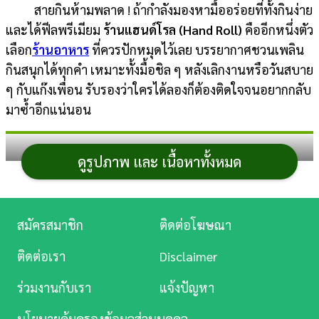
สายกินห้ามพลาด ! ถ้ากำลังมองหามื้ออร่อยที่ทั้งกินง่าย
การ
และได้ฟีลพรีเมียม
ร้านแฮนด์โรล (Hand Roll)
คืออีกหนึ่งตัว
เงิน
เลือก
ร้านอาหาร
ที่ควรปักหมุดไว้เลย บรรยากาศชวนเพลิน
กินสนุกได้ทุกคำ เหมาะทั้งมื้อชิล ๆ หลังเลิกงานหรือวันสบาย
การ
ๆ กับแก๊งเพื่อน รับรองว่าใครได้ลองก็ต้องติดใจจนอยากกลับ
ศึกษา
มาซ้ำอีกแน่นอน
บันเทิง
แฮนด์โรล คืออะไร
ดูรูปภาพ และ เนื้อหาทั้งหมด
ดู
หนัง
Music
สมัครสมาชิก
แฮนด์โรล (Hand Roll)
คือซูชิแบบม้วนมือสไตล์ญี่ปุ่น
ติดต่อโฆษณา
Station
(เรียกว่า Temaki) ที่เชฟจะหยิบสาหร่ายแผ่น (โนริ) มาห่อ
ติดต่อเรา
Disclaimer
ข้าวและวัตถุดิบต่าง ๆ แล้วม้วนเป็นทรงกรวย เสิร์ฟให้กิน
ละคร
ทันทีแบบคำต่อคำ จุดเด่นของแฮนด์โรล คือ ความสดและ
ร่วมงานกับเรา
แจ้งปัญหา
บันเทิง
เท็กซ์เจอร์ เพราะต้องกินทันทีเพื่อให้ได้ทั้งความกรอบของ
นโยบายคุ้มครองข้อมูลส่วนบุคคล