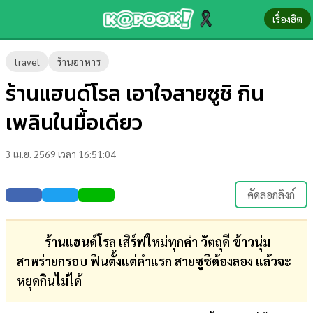
เรื่องฮิต
ข่าว-
travel
ร้านอาหาร
ความ
ร้านแฮนด์โรล เอาใจสายซูชิ กิน
รู้
เพลินในมื้อเดียว
ข่าว
3 เม.ย. 2569 เวลา 16:51:04
ข่าว
บันเทิง
คัดลอกลิงก์
ตรวจ
หวย
ร้านแฮนด์โรล เสิร์ฟใหม่ทุกคำ วัตถุดี ข้าวนุ่ม
สาหร่ายกรอบ ฟินตั้งแต่คำแรก สายซูชิต้องลอง แล้วจะ
ผล
หยุดกินไม่ได้
บอล
สด