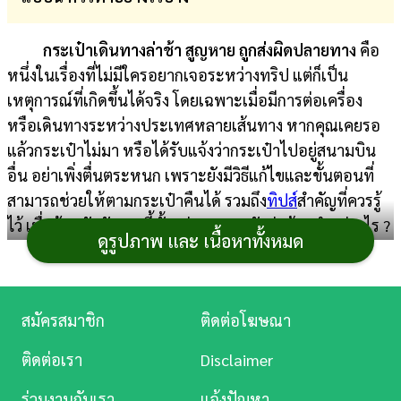
การ
กระเป๋าเดินทางล่าช้า สูญหาย
ถูกส่งผิดปลายทาง
คือ
เงิน
หนึ่งในเรื่องที่ไม่มีใครอยากเจอระหว่างทริป แต่ก็เป็น
การ
เหตุการณ์ที่เกิดขึ้นได้จริง โดยเฉพาะเมื่อมีการต่อเครื่อง
ศึกษา
หรือเดินทางระหว่างประเทศหลายเส้นทาง หากคุณเคยรอ
แล้วกระเป๋าไม่มา หรือได้รับแจ้งว่ากระเป๋าไปอยู่สนามบิน
บันเทิง
อื่น อย่าเพิ่งตื่นตระหนก เพราะยังมีวิธีแก้ไขและขั้นตอนที่
สามารถช่วยให้ตามกระเป๋าคืนได้ รวมถึง
ทิปส์
สำคัญที่ควรรู้
ดู
ไว้ เพื่อป้องกันปัญหานี้ตั้งแต่แรก มาดูกันว่าต้องทำอย่างไร ?
หนัง
ดูรูปภาพ และ เนื้อหาทั้งหมด
จะได้เที่ยวแบบไร้กังวล
Music
Station
กระเป๋าเดินทางล่าช้า ทำ
สมัครสมาชิก
ติดต่อโฆษณา
ละคร
อย่างไร ?
ติดต่อเรา
Disclaimer
บันเทิง
ร่วมงานกับเรา
แจ้งปัญหา