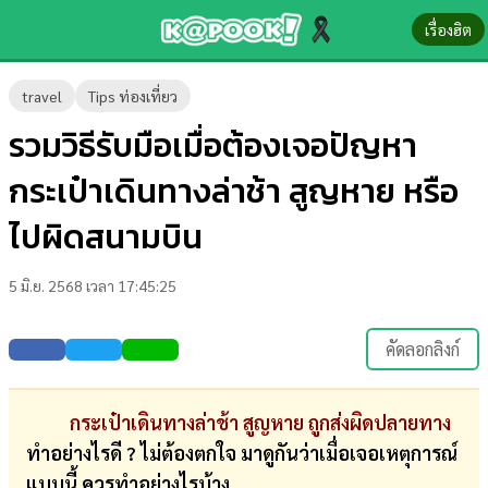
เรื่องฮิต
ข่าว-
travel
Tips ท่องเที่ยว
ความ
รวมวิธีรับมือเมื่อต้องเจอปัญหา
รู้
กระเป๋าเดินทางล่าช้า สูญหาย หรือ
ข่าว
ไปผิดสนามบิน
ข่าว
5 มิ.ย. 2568 เวลา 17:45:25
บันเทิง
ตรวจ
คัดลอกลิงก์
หวย
ผล
กระเป๋าเดินทางล่าช้า สูญหาย
ถูกส่งผิดปลายทาง
บอล
ทำอย่างไรดี ? ไม่ต้องตกใจ มาดูกันว่าเมื่อเจอเหตุการณ์
สด
แบบนี้ ควรทำอย่างไรบ้าง