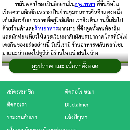
พลับพลาไชย
เป็นอีกย่านใน
กรุงเทพฯ
ที่ขึ้นชื่อใน
การ
เรื่องความคึกคัก เพราะเป็นย่านชุมชนชาวจีนอีกแห่งหนึ่ง
เงิน
เช่นเดียวกับเยาวราชที่อยู่ใกล้เคียง เราจึงเห็นย่านนี้เต็มไป
ด้วยร้านค้าและ
ร้านอาหาร
มากมาย ที่ดึงดูดทั้งคนท้องถิ่น
การ
และนักท่องเที่ยวให้แวะเวียนมาสัมผัสบรรยากาศ ใครที่ยังไม่
ศึกษา
เคยกินของอร่อยย่านนี้ วันนี้เรามี
ร้านอาหารพลับพลาไชย
บันเทิง
มาแนะนำ ลองไปดูสิว่ามีร้านไหนน่าสนใจบ้าง
ดูรูปภาพ และ เนื้อหาทั้งหมด
ดู
ร้านอาหารพลับพลาไชย
หนัง
Music
สมัครสมาชิก
ติดต่อโฆษณา
Station
1. ข้าวหน้าไก่ห้าแยกพลับพลาไชย
ติดต่อเรา
Disclaimer
ละคร
ร้านอาหารพลับพลาไชย
ที่เปิดขายมานานกว่า 100 ปี
ร่วมงานกับเรา
แจ้งปัญหา
ตัวร้านเป็นตึกแถวสบาย ๆ หากแต่มีลูกค้าแวะเวียนเข้ามาไม่
บันเทิง
ขาดสาย พลาดไม่ได้กับเมนูเด็ด ได้แก่
ข้าวหน้าไก่
เสิร์ฟด้วย
นโยบายคุ้มครองข้อมูลส่วนบุคคล