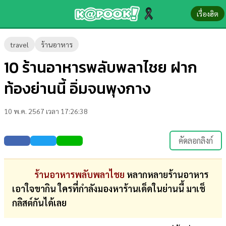
เรื่องฮิต
ข่าว-
travel
ร้านอาหาร
ความ
10 ร้านอาหารพลับพลาไชย ฝาก
รู้
ท้องย่านนี้ อิ่มจนพุงกาง
ข่าว
10 พ.ค. 2567 เวลา 17:26:38
ข่าว
บันเทิง
คัดลอกลิงก์
ตรวจ
หวย
ร้านอาหารพลับพลาไชย
หลากหลายร้านอาหาร
เอาใจขากิน ใครที่กำลังมองหาร้านเด็ดในย่านนี้ มาเช็
ผล
กลิสต์กันได้เลย
บอล
สด