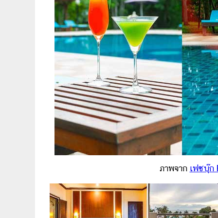
ภาพจาก
เฟซบุ๊ก