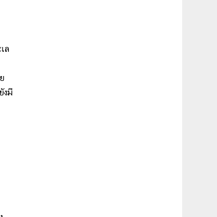
ะเล
วย
ังมี
ง