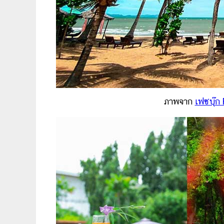
ภาพจาก
เฟซบุ๊ก