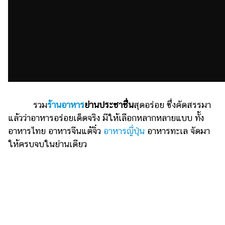
เงิน
การ
ศึกษา
บันเทิง
รูปภาพ
ดู
รวม
ร้านอาหาร
ย่านประชาชื่น
สุดอร่อย ซึ่งคัดสรรมา
หนัง
แล้วว่าอาหารอร่อยเด็ดจริง มีให้เลือกหลากหลายแบบ ทั้ง
Music
อาหารไทย อาหารจีนแต้จิ๋ว
อาหารญี่ปุ่น
อาหารทะเล จัดมา
Station
ให้ครบจบในย่านเดียว
ละคร
บันเทิง
เกาหลี
ไลฟ์