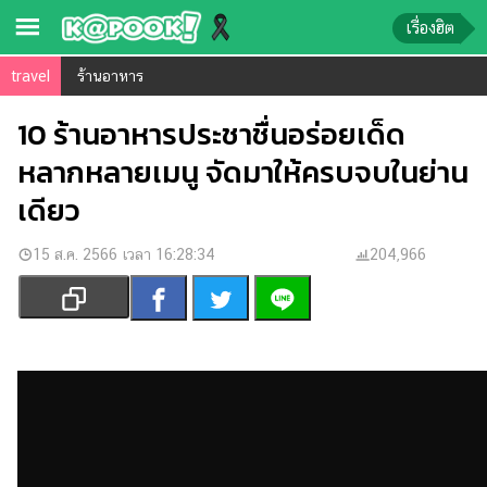
เรื่องฮิต
travel
ร้านอาหาร
ข่าว-
ความ
10 ร้านอาหารประชาชื่นอร่อยเด็ด
รู้
หลากหลายเมนู จัดมาให้ครบจบในย่าน
เดียว
ข่าว
ข่าว
15 ส.ค. 2566 เวลา 16:28:34
204,966
บันเทิง
ตรวจ
หวย
ผล
บอล
สด
การ