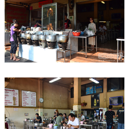
แต่งงาน
แม่
และ
เด็ก
สัตว์
เลี้ยง
Infographic
บริการ
แอปฯ
กระปุก
คอร์ส
ออนไลน์
เรียน
เลข