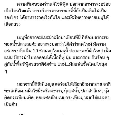
ความพิเศษของร้านเจ๊ไข่ซีฟู้ด นอกจากอาหารจะอร่อย
เด็ดโดนใจแล้ว การบริการอาหารของที่นี่ยังเป็นเลิศไม่เป็น
รองใคร ได้อาหารรวดเร็วทันใจ และยังมีหลากหลายเมนูให้
เลือกสรร
เมนูที่อยากจะแนะนำเมื่อมาเยือนที่นี่ ก็ต้องปลากะพง
ทอดน้ำปลาเลยค่ะ อยากจะบอกว่าใต้คำว่าสดใหม่ มีความ
อร่อยระดับเต็ม 10 ซ่อนอยู่ในเมนูนี้ ปลากะพงก็ตัวใหญ่ เนื้อ
แน่น มีการนำไปทอดจนได้เนื้อที่ฟู นุ่ม และกรอบ กินร้อน ๆ
คู่กับน้ำจิ้มซีฟู้ดรสชาติจัดจ้าน แหม่...มันแซ่บซี้ดโดนใจสุด
ๆ
นอกจากนี้ก็ยังมีเมนูสุดอร่อยให้เลือกอีกมากมาย อาทิ
ทะเลเหือด, หมึกไข่นึ่งพริกมะนาว, กุ้งแม่น้ำ, ปลาสำลีเผา, กุ้ง
ผัดกระเทียมเผ็ด, หอยเชลล์อบเนยกระเทียม, หมกไข่แมงดา
เป็นต้น