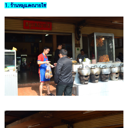
1. ร้านหมูแดงนายไซ
รถยนต์
บ้าน
และ
การ
ตกแต่ง
มือ
ถือ
ราคา
ทอง
ราคา
น้ำมัน
วา
ไร
ตี้