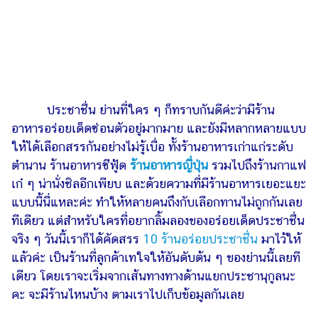
ไตล์
ดูด
วง
ผู้
หญิง
ประชาชื่น ย่านที่ใคร ๆ ก็ทราบกันดีค่ะว่ามีร้าน
ผู้ชาย
อาหารอร่อยเด็ดซ่อนตัวอยู่มากมาย และยังมีหลากหลายแบบ
ให้ได้เลือกสรรกันอย่างไม่รู้เบื่อ ทั้งร้านอาหารเก่าแก่ระดับ
สุขภาพ
ตำนาน ร้านอาหารซีฟู้ด
ร้านอาหารญี่ปุ่น
รวมไปถึงร้านกาแฟ
ท่อง
เก๋ ๆ น่านั่งชิลอีกเพียบ และด้วยความที่มีร้านอาหารเยอะแยะ
เที่ยว
แบบนี้นี่แหละค่ะ ทำให้หลายคนถึงกับเลือกทานไม่ถูกกันเลย
สูตร
ทีเดียว แต่สำหรับใครที่อยากลิ้มลองของอร่อยเด็ดประชาชื่น
อาหาร
จริง ๆ วันนี้เราก็ได้คัดสรร
10 ร้านอร่อยประชาชื่น
มาไว้ให้
ง่ายๆ
แล้วค่ะ เป็นร้านที่ลูกค้าเทใจให้อันดับต้น ๆ ของย่านนี้เลยที
เดียว โดยเราจะเริ่มจากเส้นทางทางด้านแยกประชานุกูลนะ
ช้อป
คะ จะมีร้านไหนบ้าง ตามเราไปเก็บข้อมูลกันเลย
ปิ้ง