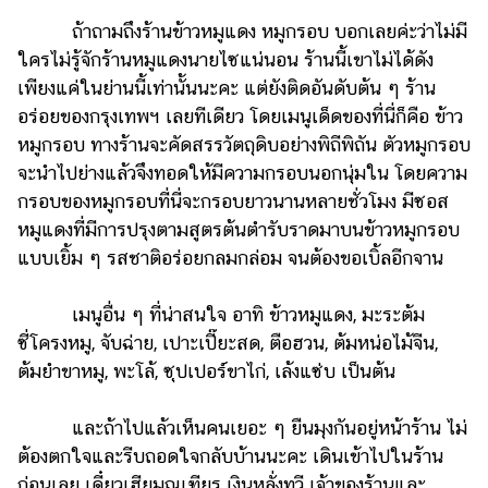
ถ้าถามถึงร้านข้าวหมูแดง หมูกรอบ บอกเลยค่ะว่าไม่มี
ใครไม่รู้จักร้านหมูแดงนายไซแน่นอน ร้านนี้เขาไม่ได้ดัง
เพียงแค่ในย่านนี้เท่านั้นนะคะ แต่ยังติดอันดับต้น ๆ ร้าน
อร่อยของกรุงเทพฯ เลยทีเดียว โดยเมนูเด็ดของที่นี่ก็คือ ข้าว
หมูกรอบ ทางร้านจะคัดสรรวัตถุดิบอย่างพิถีพิถัน ตัวหมูกรอบ
จะนำไปย่างแล้วจึงทอดให้มีความกรอบนอกนุ่มใน โดยความ
กรอบของหมูกรอบที่นี่จะกรอบยาวนานหลายชั่วโมง มีซอส
หมูแดงที่มีการปรุงตามสูตรต้นตำรับราดมาบนข้าวหมูกรอบ
แบบเยิ้ม ๆ รสชาติอร่อยกลมกล่อม จนต้องขอเบิ้ลอีกจาน
เมนูอื่น ๆ ที่น่าสนใจ อาทิ ข้าวหมูแดง, มะระต้ม
ซี่โครงหมู, จับฉ่าย, เปาะเปี๊ยะสด, ตือฮวน, ต้มหน่อไม้จีน,
ต้มยำขาหมู, พะโล้, ซุปเปอร์ขาไก่, เล้งแซ่บ เป็นต้น
และถ้าไปแล้วเห็นคนเยอะ ๆ ยืนมุงกันอยู่หน้าร้าน ไม่
ต้องตกใจและรีบถอดใจกลับบ้านนะคะ เดินเข้าไปในร้าน
ก่อนเลย เดี๋ยวเฮียมณเฑียร เงินหลั่งทวี เจ้าของร้านและ