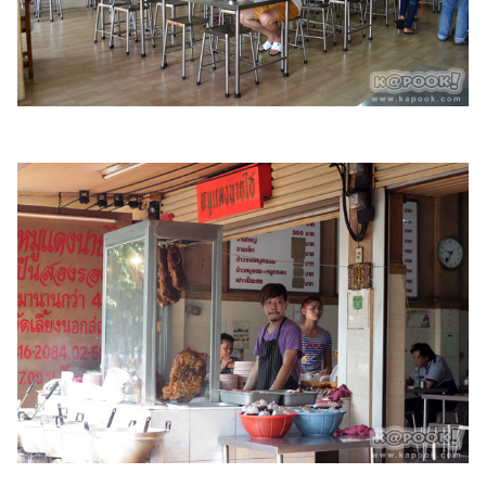
ออนไลน์
ติดต่อ
โฆษณา
แจ้ง
ปัญหา
ร่วม
งาน
กับ
เรา