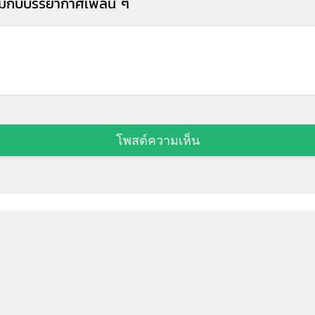
อิ่มกับบรรยากาศเพลิน ๆ
โพสต์ความเห็น
เที่ยวทะเล:
ที่พัก :
ร้
เกาะล้าน
Hotels
ร้
บางแสน
โรงแรม
บุ