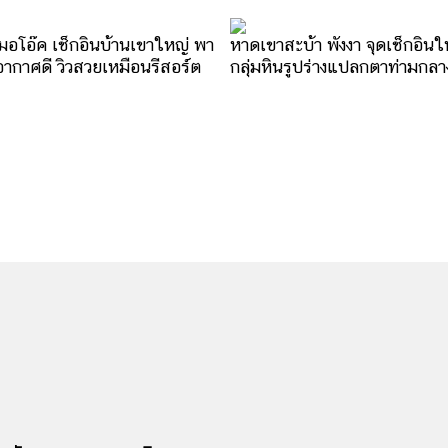
มอโอ๊ค เช็กอินบ้านเขาใหญ่ พา
หาดเขาสะบ้า พังงา จุดเช็กอินใ
อากาศดี วิวสวยเหมือนรีสอร์ต
กลุ่มหินรูปร่างแปลกตาท่ามกล