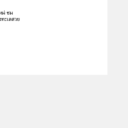
หม่ ชม
างทะเลสวย