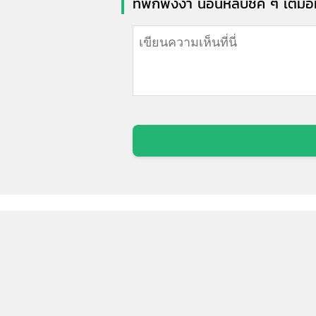
ที่พักพังงา นอนหลับชิค ๆ เต็ม
ที่เที่ยว:
ที่เที่ยวฮิต:
ที่เที่ยว
ดาราศาสตร์ 2569
สถานที่ท่องเที่ยว
น้ำตกใกล้กรุงเทพฯ