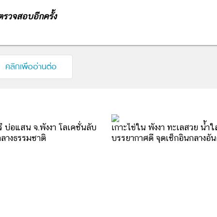
ตรวจสอบอีกครั้ง
คลิกเพื่ออ่านต่อ
ี บ่อแสน จ.พังงา โลเคชั่นลับ
เกาะไข่ใน พังงา ทะเลสวย น้ำใ
นกลางธรรมชาติ
บรรยากาศดี จุดเช็กอินกลางอัน