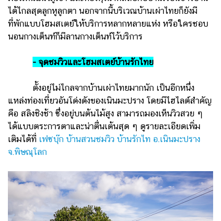
ได้ไกลสุดลูกหูลูกตา นอกจากนี้บริเวณบ้านเผ่าไทยก็ยังมี
ที่พักแบบโฮมสเตย์ให้บริการหลากหลายแห่ง หรือใครชอบ
นอนกางเต็นท์ก็มีลานกางเต็นท์ไว้บริการ
- จุดชมวิวและโฮมสเตย์บ้านรักไทย
ตั้งอยู่ไม่ไกลจากบ้านเผ่าไทยมากนัก เป็นอีกหนึ่ง
แหล่งท่องเที่ยวอันโด่งดังของเนินมะปราง โดยมีไฮไลต์สำคัญ
คือ สลิงชิงช้า ซึ่งอยู่บนต้นไม้สูง สามารถมองเห็นวิวสวย ๆ
ได้แบบตระการตาและน่าตื่นเต้นสุด ๆ ดูรายละเอียดเพิ่ม
เติมได้ที่
เฟซบุ๊ก บ้านสวนชมวิว บ้านรักไท อ.เนินมะปราง
จ.พิษณุโลก