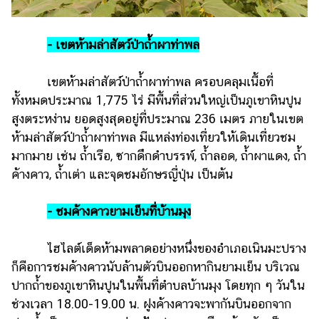
- เขตห้ามล่าสัตว์ป่าถ้ำผาท่าพล
เขตห้ามล่าสัตว์ป่าถ้ำผาท่าพล ครอบคลุมเนื้อที่
ทั้งหมดประมาณ 1,775 ไร่ มีพื้นที่ส่วนใหญ่เป็นภูเขาหินปูน
สูงตระหง่าน ยอดสูงสุดอยู่ที่ประมาณ 236 เมตร ภายในเขต
ห้ามล่าสัตว์ป่าถ้ำผาท่าพล มีแหล่งท่องเที่ยวให้เดินเที่ยวชม
มากมาย เช่น ถ้ำเรือ, ซากดึกดำบรรพ์, ถ้ำลอด, ถ้ำผาแดง, ถ้ำ
ค้างคาว, ถ้ำเต่า และจุดชมอักษรญี่ปุ่น เป็นต้น
- ชมค้างคาวยามเย็นที่บ้านมุง
ไฮไลต์เด็ดห้ามพลาดอย่างหนึ่งของอำเภอเนินมะปราง
ก็คือการชมค้างคาวนับล้านตัวบินออกหากินยามเย็น บริเวณ
ปากถ้ำของภูเขาหินปูนในพื้นที่ตำบลบ้านมุง โดยทุก ๆ วันใน
ช่วงเวลา 18.00-19.00 น. ฝูงค้างคาวจะพากันบินออกจาก