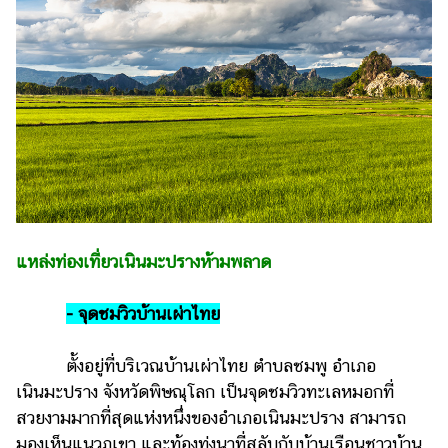
แหล่งท่องเที่ยวเนินมะปรางห้ามพลาด
- จุดชมวิวบ้านเผ่าไทย
ตั้งอยู่ที่บริเวณบ้านเผ่าไทย ตำบลชมพู อำเภอ
เนินมะปราง จังหวัดพิษณุโลก เป็นจุดชมวิวทะเลหมอกที่
สวยงามมากที่สุดแห่งหนึ่งของอำเภอเนินมะปราง สามารถ
มองเห็นแนวภูเขา และท้องทุ่งนาที่สลับกับบ้านเรือนชาวบ้าน