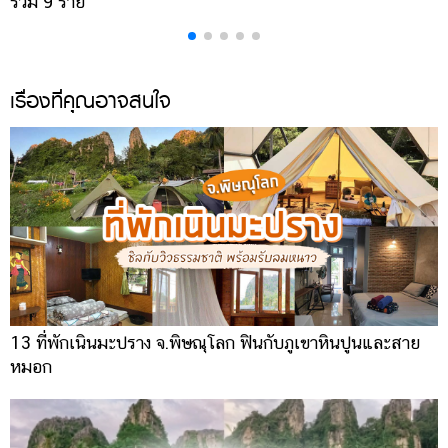
รวม 9 ราย
ค
เรื่องที่คุณอาจสนใจ
13 ที่พักเนินมะปราง จ.พิษณุโลก ฟินกับภูเขาหินปูนและสาย
หมอก