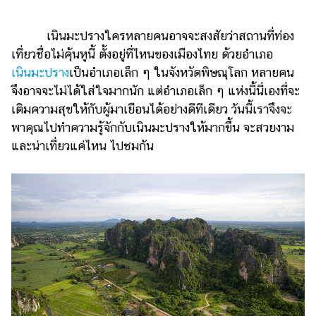
ไตล์
เนินมะปรางใครหลายคนอาจจะสงสัยว่าสถานที่ท่อง
ดูด
วง
เที่ยวชื่อไม่คุ้นหูนี้ ตั้งอยู่ที่ไหนของเมืองไทย ด้วยอำเภอ
เนินมะปราง
เป็นอำเภอเล็ก ๆ ในจังหวัดพิษณุโลก หลายคน
ผู้
จึงอาจจะไม่ได้ใส่ใจมากนัก แต่อำเภอเล็ก ๆ แห่งนี้นี่เองที่จะ
หญิง
เติมความสุขให้กับผู้มาเยือนได้อย่างดีทีเดียว วันนี้เราจึงจะ
ผู้ชาย
พาคุณไปทำความรู้จักกับเนินมะปรางให้มากขึ้น จะสวยงาม
และน่าเที่ยวแค่ไหน ไปชมกัน
สุขภาพ
ท่อง
เที่ยว
สูตร
อาหาร
ง่ายๆ
ช้อป
ปิ้ง