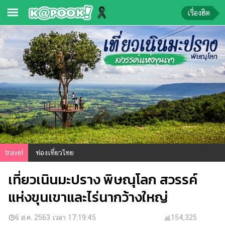
เรื่องฮิต
ข่าว-
ความ
รู้
ข่าว
ข่าว
บันเทิง
ตรวจ
travel
ท่องเที่ยวไทย
หวย
เที่ยวเนินมะปราง พิษณุโลก สวรรค์
ผล
บอล
แห่งขุนเขาและไร่นากว้างใหญ่
สด
การ
6 ส.ค. 2563 เวลา 17:19:45
154,325