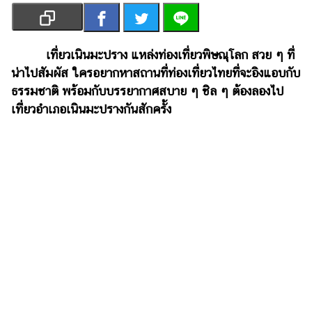
เงิน
การ
ศึกษา
เที่ยวเนินมะปราง แหล่งท่องเที่ยวพิษณุโลก สวย ๆ ที่
น่าไปสัมผัส ใครอยากหาสถานที่ท่องเที่ยวไทยที่จะอิงแอบกับ
บันเทิง
ธรรมชาติ พร้อมกับบรรยากาศสบาย ๆ ชิล ๆ ต้องลองไป
เที่ยวอำเภอเนินมะปรางกันสักครั้ง
รูปภาพ
ดู
หนัง
Music
Station
ละคร
บันเทิง
เกาหลี
ไลฟ์