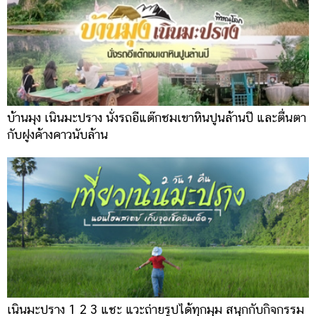
บ้านมุง เนินมะปราง นั่งรถอีแต๊กชมเขาหินปูนล้านปี และตื่นตา
กับฝูงค้างคาวนับล้าน
เนินมะปราง 1 2 3 แชะ แวะถ่ายรูปได้ทุกมุม สนุกกับกิจกรรม