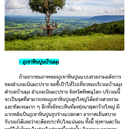
- ภูเขาหินปูนบ้านมุง
ถ้าอยากชมภาพของภูเขาหินปูนแบบสวยงามอลังการ
ของอำเภอเนินมะปราง ขอชี้เป้าให้ไปเที่ยวชมบริเวณบ้านมุง
ตำบลบ้านมุง อำเภอเนินมะปราง จังหวัดพิษณุโลก บริเวณนี้
จะเป็นจุดที่สามารถชมภูเขาหินปูนสูงใหญ่ได้อย่างสวยงาม
และชัดเจนมาก ๆ อีกทั้งยังจะเห็นท้องทุ่งนาสุดกว้างใหญ่ มี
ฉากหลังเป็นภูเขาหินปูนรูปร่างแปลกตา อากาศเย็นสบาย
รับรองได้เลยว่าจะต้องประทับใจแน่นอน ทั้งนี้ ทุ่งทานตะวัน