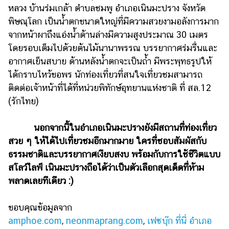
หลวง บ้านร่มเกล้า ตำบลชมพู อำเภอเนินมะปราง จังหวัด
พิษณุโลก เป็นน้ำตกขนาดใหญ่ที่มีความสวยงามอลังการมาก
จากหน้าผาถึงแอ่งน้ำด้านล่างมีความสูงประมาณ 30 เมตร
โดยรอบเต็มไปด้วยต้นไม้นานาพรรณ บรรยากาศร่มรื่นและ
อากาศเย็นสบาย ด้านหลังน้ำตกจะเป็นถ้ำ มีพระพุทธรูปให้
ได้กราบไหว้ขอพร นักท่องเที่ยวที่สนใจเที่ยวชมสามารถ
ติดต่อเจ้าหน้าที่ได้ที่หน่วยพิทักษ์อุทยานแห่งชาติ ที่ สล.12
(รักไทย)
นอกจากนี้ในอำเภอเนินมะปรางยังมีสถานที่ท่องเที่ยว
สวย ๆ ให้ได้ไปเที่ยวชมอีกมากมาย ใครที่ชอบสัมผัสกับ
ธรรมชาติและบรรยากาศเงียบสงบ พร้อมกับการใช้ชีวิตแบบ
สโลว์ไลฟ์ เนินมะปรางถือได้ว่าเป็นตัวเลือกสุดเด็ดที่ห้าม
พลาดเลยทีเดียว :)
ขอบคุณข้อมูลจาก
amphoe.com
,
neonmaprang.com
,
เฟซบุ๊ก ที่นี่ อำเภอ