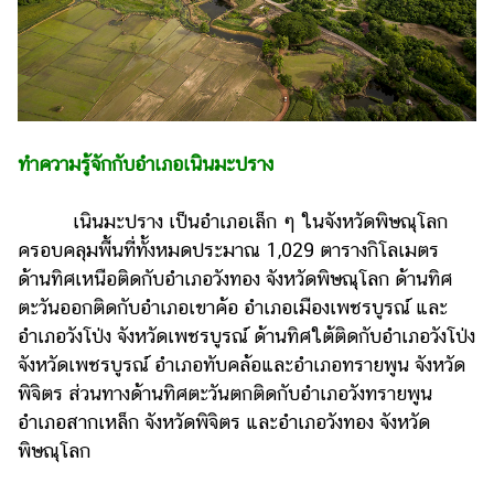
รถยนต์
บ้าน
และ
การ
ตกแต่ง
ทำความรู้จักกับอำเภอเนินมะปราง
มือ
ถือ
เนินมะปราง เป็นอำเภอเล็ก ๆ ในจังหวัดพิษณุโลก
ครอบคลุมพื้นที่ทั้งหมดประมาณ 1,029 ตารางกิโลเมตร
ราคา
ด้านทิศเหนือติดกับอำเภอวังทอง จังหวัดพิษณุโลก ด้านทิศ
ทอง
ตะวันออกติดกับอำเภอเขาค้อ อำเภอเมืองเพชรบูรณ์ และ
ราคา
อำเภอวังโป่ง จังหวัดเพชรบูรณ์ ด้านทิศใต้ติดกับอำเภอวังโป่ง
น้ำมัน
จังหวัดเพชรบูรณ์ อำเภอทับคล้อและอำเภอทรายพูน จังหวัด
พิจิตร ส่วนทางด้านทิศตะวันตกติดกับอำเภอวังทรายพูน
วา
อำเภอสากเหล็ก จังหวัดพิจิตร และอำเภอวังทอง จังหวัด
ไร
พิษณุโลก
ตี้