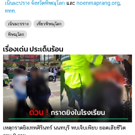
เนินมะปราง จังหวัดพิษณุโลก
และ
noenmaprang.org
,
ททท.
เนินมะปราง
เที่ยวพิษณุโลก
พิษณุโลก
เรื่องเด่น ประเด็นร้อน
เหตุกราดยิงเทพศิรินทร์ นนทบุรี พบเจ็บเพียบ ยอดเสียชีวิต
พ