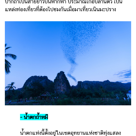
ปากถ้ำเป็นสายยาวบนฟากฟ้า ประมาณเกือบล้านตัว เป็น
แหล่งท่องเที่ยวที่ต้องไปชมกันเมื่อมาเที่ยวเนินมะปราง
- น้ำตกถ้ำหมี
น้ำตกแห่งนี้ตั้งอยู่ในเขตอุทยานแห่งชาติทุ่งแสลง