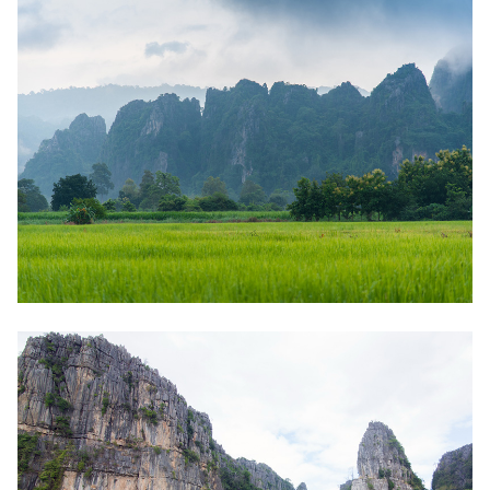
แต่งงาน
แม่
และ
เด็ก
สัตว์
เลี้ยง
Infographic
บริการ
แอปฯ
กระปุก
คอร์ส
ออนไลน์
เรียน
เลข