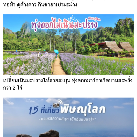
ทอผ้า ดูค้างคาว กินซาลาเปามะม่วง
เปลี่ยนเนินมะปรางให้สวยละมุน ทุ่งดอกมาร์กาเร็ตบานสะพรั่ง
กว่า 2 ไร่