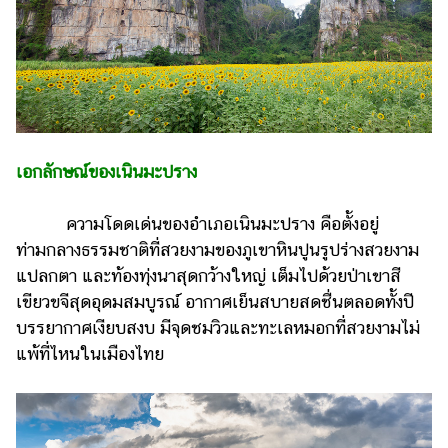
ออนไลน์
ติดต่อ
โฆษณา
แจ้ง
ปัญหา
ร่วม
เอกลักษณ์ของเนินมะปราง
งาน
กับ
ความโดดเด่นของอำเภอเนินมะปราง คือตั้งอยู่
เรา
ท่ามกลางธรรมชาติที่สวยงามของภูเขาหินปูนรูปร่างสวยงาม
แปลกตา และท้องทุ่งนาสุดกว้างใหญ่ เต็มไปด้วยป่าเขาสี
เขียวขจีสุดอุดมสมบูรณ์ อากาศเย็นสบายสดชื่นตลอดทั้งปี
บรรยากาศเงียบสงบ มีจุดชมวิวและทะเลหมอกที่สวยงามไม่
แพ้ที่ไหนในเมืองไทย