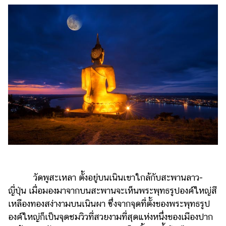
วัดพูสะเหลา ตั้งอยู่บนเนินเขาใกล้กับสะพานลาว-
ญี่ปุ่น เมื่อมองมาจากบนสะพานจะเห็นพระพุทธรูปองค์ใหญ่สี
เหลืองทองสง่างามบนเนินผา ซึ่งจากจุดที่ตั้งของพระพุทธรูป
องค์ใหญ่ก็เป็นจุดชมวิวที่สวยงามที่สุดแห่งหนึ่งของเมืองปาก