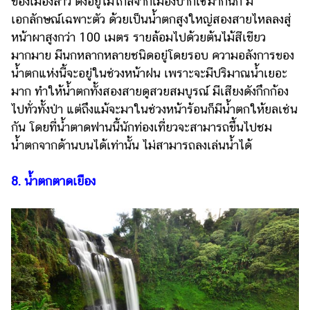
ของเมืองลาว ตั้งอยู่ไม่ไกลจากเมืองปากเซมากนัก มี
เอกลักษณ์เฉพาะตัว ด้วยเป็นน้ำตกสูงใหญ่สองสายไหลลงสู่
หน้าผาสูงกว่า 100 เมตร รายล้อมไปด้วยต้นไม้สีเขียว
มากมาย มีนกหลากหลายชนิดอยู่โดยรอบ ความอลังการของ
น้ำตกแห่งนี้จะอยู่ในช่วงหน้าฝน เพราะจะมีปริมาณน้ำเยอะ
มาก ทำให้น้ำตกทั้งสองสายดูสวยสมบูรณ์ มีเสียงดังกึกก้อง
ไปทั่วทั้งป่า แต่ถึงแม้จะมาในช่วงหน้าร้อนก็มีน้ำตกให้ยลเช่น
กัน โดยที่น้ำตาดฟานนี้นักท่องเที่ยวจะสามารถขึ้นไปชม
น้ำตกจากด้านบนได้เท่านั้น ไม่สามารถลงเล่นน้ำได้
8. น้ำตกตาดเยือง