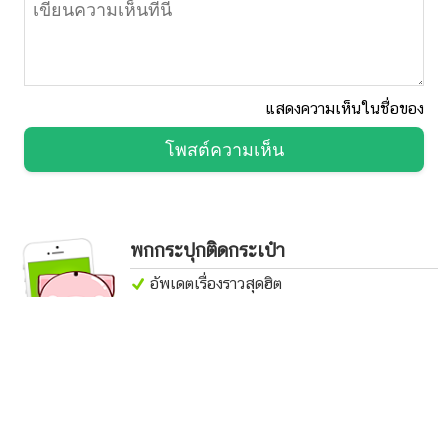
แบ็คแพ็กเที่ยวอุบลฯ และลาวใต้ ด้วยงบ 3,000 บาท
ตะลอนทัวร์ปากเซ เที่ยวชิล ๆ ณ แผ่นดินสี่พันดอน