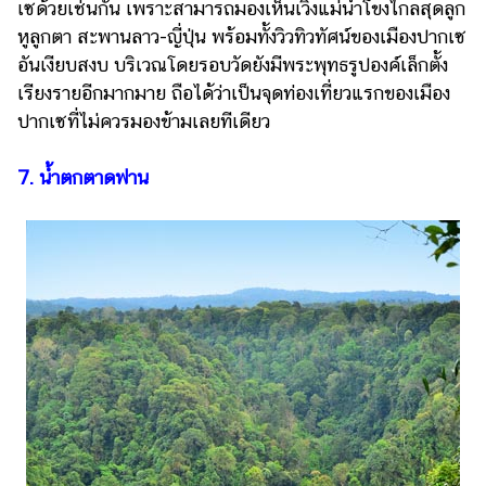
เซด้วยเช่นกัน เพราะสามารถมองเห็นเวิ้งแม่น้ำโขงไกลสุดลูก
หูลูกตา สะพานลาว-ญี่ปุ่น พร้อมทั้งวิวทิวทัศน์ของเมืองปากเซ
อันเงียบสงบ บริเวณโดยรอบวัดยังมีพระพุทธรูปองค์เล็กตั้ง
เรียงรายอีกมากมาย ถือได้ว่าเป็นจุดท่องเที่ยวแรกของเมือง
ปากเซที่ไม่ควรมองข้ามเลยทีเดียว
7. น้ำตกตาดฟาน