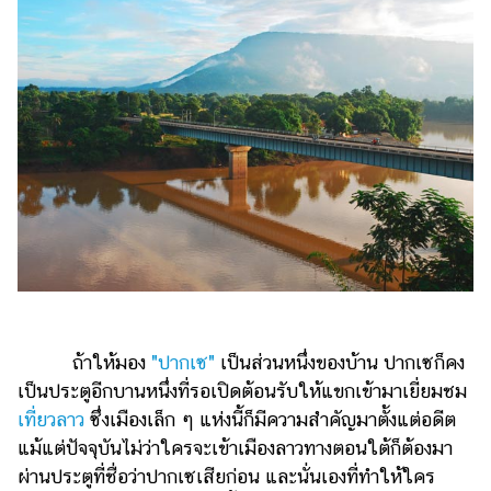
ไตล์
ดูด
วง
ผู้
หญิง
ผู้ชาย
สุขภาพ
ท่อง
เที่ยว
สูตร
ถ้าให้มอง
"ปากเซ"
เป็นส่วนหนึ่งของบ้าน ปากเซก็คง
อาหาร
ง่ายๆ
เป็นประตูอีกบานหนึ่งที่รอเปิดต้อนรับให้แขกเข้ามาเยี่ยมชม
เที่ยวลาว
ซึ่งเมืองเล็ก ๆ แห่งนี้ก็มีความสำคัญมาตั้งแต่อดีต
ช้อป
แม้แต่ปัจจุบันไม่ว่าใครจะเข้าเมืองลาวทางตอนใต้ก็ต้องมา
ปิ้ง
ผ่านประตูที่ชื่อว่าปากเซเสียก่อน และนั่นเองที่ทำให้ใคร