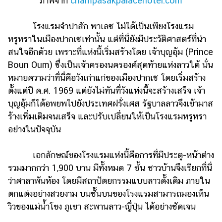
ภาพจาก
champasakpalacehotel.com
โรงแรมจำปาสัก พาเลซ ไม่ได้เป็นเพียงโรงแรม
หรูหราในเมืองปากเซเท่านั้น แต่ที่นี่ยังมีประวัติศาสตร์ที่น่า
สนใจอีกด้วย เพราะที่แห่งนี้เริ่มสร้างโดย เจ้าบุญอุ้ม (Prince
Boun Oum) ซึ่งเป็นเจ้าครองนครองค์สุดท้ายแห่งลาวใต้ นั่น
หมายความว่าที่นี่คือวังเก่าแก่ของเมืองปากเซ โดยเริ่มสร้าง
ตั้งแต่ปี ค.ศ. 1969 แต่ยังไม่ทันที่วังแห่งนี้จะสร้างเสร็จ เจ้า
บุญอุ้มก็ได้อพยพไปยังประเทศฝรั่งเศส รัฐบาลลาวจึงเข้ามาส
ร้างเพิ่มเติมจนเสร็จ และปรับเปลี่ยนให้เป็นโรงแรมหรูหรา
อย่างในปัจจุบัน
เอกลักษณ์ของโรงแรมแห่งนี้คือการที่มีประตู-หน้าต่าง
รวมมากกว่า 1,900 บาน มีทั้งหมด 7 ชั้น ชาวบ้านจึงเรียกที่นี่
ว่าศาลาพันห้อง โดยมีสถาปัตยกรรมแบบลาวดั้งเดิม ภายใน
ตกแต่งอย่างสวยงาม บนชั้นบนของโรงแรมสามารถมองเห็น
วิวของแม่น้ำโขง ภูเขา สะพานลาว-ญี่ปุ่น ได้อย่างชัดเจน