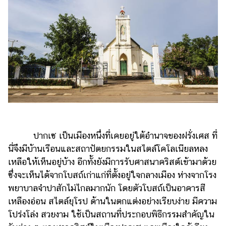
ออนไลน์
ติดต่อ
โฆษณา
แจ้ง
ปัญหา
ร่วม
งาน
กับ
เรา
ปากเซ เป็นเมืองหนึ่งที่เคยอยู่ใต้อำนาจของฝรั่งเศส ที่
นี่จึงมีบ้านเรือนและสถาปัตยกรรมในสไตล์โคโลเนียลหลง
เหลือให้เห็นอยู่บ้าง อีกทั้งยังมีการรับศาสนาคริสต์เข้ามาด้วย
ซึ่งจะเห็นได้จากโบสถ์เก่าแก่ที่ตั้งอยู่ใจกลางเมือง ห่างจากโรง
พยาบาลจำปาสักไม่ไกลมากนัก โดยตัวโบสถ์เป็นอาคารสี
เหลืองอ่อน สไตล์ยุโรป ด้านในตกแต่งอย่างเรียบง่าย มีความ
โปร่งโล่ง สวยงาม ใช้เป็นสถานที่ประกอบพิธีกรรมสำคัญใน