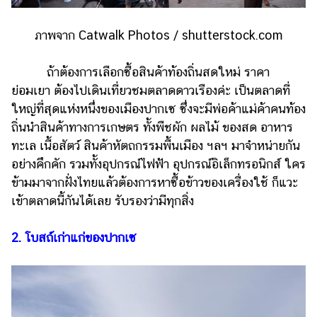
แต่งงาน
ภาพจาก Catwalk Photos / shutterstock.com
แม่
และ
เด็ก
ถ้าต้องการเลือกซื้อสินค้าท้องถิ่นสดใหม่ ราคา
ย่อมเยา ต้องไปเดินเที่ยวชมตลาดดาวเรืองค่ะ เป็นตลาดที่
สัตว์
ใหญ่ที่สุดแห่งหนึ่งของเมืองปากเซ ซึ่งจะมีพ่อค้าแม่ค้าคนท้อง
เลี้ยง
ถิ่นนำสินค้าทางการเกษตร ทั้งพืชผัก ผลไม้ ของสด อาหาร
Infographic
ทะเล เนื้อสัตว์ สินค้าหัตถกรรมพื้นเมือง ฯลฯ มาจำหน่ายกัน
อย่างคึกคัก รวมทั้งอุปกรณ์ไฟฟ้า อุปกรณ์อิเล็กทรอนิกส์ ใคร
บริการ
ข้ามมาจากฝั่งไทยแล้วต้องการหาซื้อข้าวของเครื่องใช้ ก็แวะ
เข้าตลาดนี้กันได้เลย รับรองว่ามีทุกสิ่ง
แอปฯ
กระปุก
2. โบสถ์เก่าแก่ของปากเซ
คอร์ส
ออนไลน์
เรียน
เลข