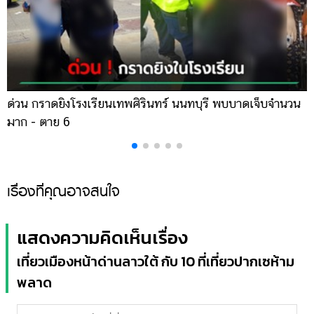
ด่วน กราดยิงโรงเรียนเทพศิรินทร์ นนทบุรี พบบาดเจ็บจำนวน
ส
มาก - ตาย 6
เ
เรื่องที่คุณอาจสนใจ