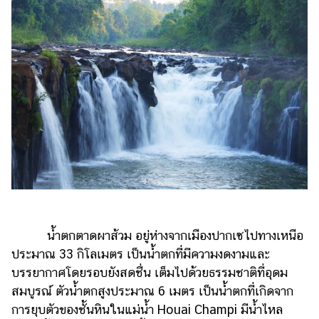
น้ำตกตาดผาส้วม อยู่ห่างจากเมืองปากเซไปทางเหนือ
ประมาณ 33 กิโลเมตร เป็นน้ำตกที่มีความงดงามและ
บรรยากาศโดยรอบยังสดชื่น เต็มไปด้วยธรรมชาติที่อุดม
สมบูรณ์ ตัวน้ำตกสูงประมาณ 6 เมตร เป็นน้ำตกที่เกิดจาก
การยุบตัวของชั้นหินในแม่น้ำ Houai Champi มีน้ำไหล