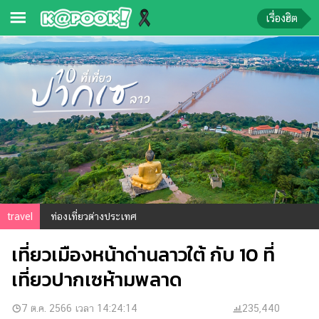
เรื่องฮิต
ข่าว-
ความ
รู้
ข่าว
ข่าว
บันเทิง
ตรวจ
travel
ท่องเที่ยวต่างประเทศ
หวย
เที่ยวเมืองหน้าด่านลาวใต้ กับ 10 ที่
ผล
บอล
เที่ยวปากเซห้ามพลาด
สด
การ
7 ต.ค. 2566 เวลา 14:24:14
235,440