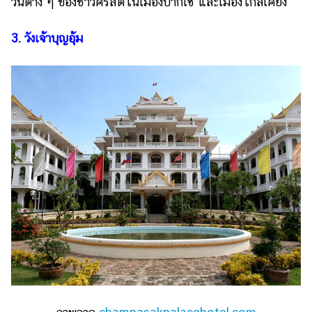
วันต่าง ๆ ของชาวคริสต์ในเมืองปากเซ และเมืองใกล้เคียง
3. วังเจ้าบุญอุ้ม