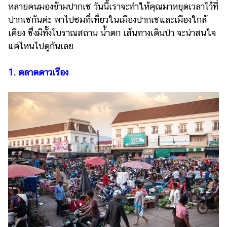
หลายคนมองข้ามปากเซ วันนี้เราจะทำให้คุณมาหยุดเวลาไว้ที่
รถยนต์
ปากเซกันค่ะ พาไปชมที่เที่ยวในเมืองปากเซและเมืองใกล้
เคียง ซึ่งมีทั้งโบราณสถาน น้ำตก เส้นทางเดินป่า จะน่าสนใจ
บ้าน
และ
แค่ไหนไปดูกันเลย
การ
ตกแต่ง
1. ตลาดดาวเรือง
มือ
ถือ
ราคา
ทอง
ราคา
น้ำมัน
วา
ไร
ตี้