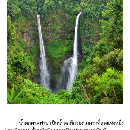
น้ำตกตาดฟาน เป็นน้ำตกที่สวยงามมากที่สุดแห่งหนึ่ง