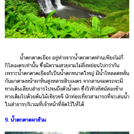
น้ำตกตาดเยือง อยู่ห่างจากน้ำตกตาดฟานเพียงไม่กี่
กิโลเมตรเท่านั้น ซึ่งมีความสวยงามไม่ยิ่งหย่อนไปกว่ากัน
เพราะน้ำตกตาดเยืองก็เป็นน้ำตกขนาดใหญ่ มีน้ำไหลลดหลั่น
กันมาตามหน้าผาหินสูงหลายสิบเมตร จากลานจอดรถจะมี
ทางเดินเลียบลำธารไปจนถึงตัวน้ำตก ซึ่งวิวทิวทัศน์สองข้าง
ทางเต็มไปด้วยต้นไม้เขียวขจี นักท่องเที่ยวสามารถที่จะเล่นน้ำ
ในลำธารบริเวณที่เจ้าหน้าที่จัดไว้ให้ได้
9. น้ำตกตาดผาส้วม