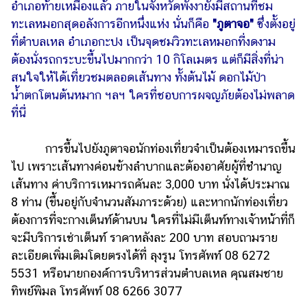
อำเภอท้ายเหมืองแล้ว ภายในจังหวัดพังงายังมีสถานที่ชม
ทะเลหมอกสุดอลังการอีกหนึ่งแห่ง นั่นก็คือ
"ภูตาจอ"
ซึ่งตั้งอยู่
ที่ตำบลเหล อำเภอกะปง เป็นจุดชมวิวทะเลหมอกที่งดงาม
ต้องนั่งรถกระบะขึ้นไปมากกว่า 10 กิโลเมตร แต่ก็มีสิ่งที่น่า
สนใจให้ได้เที่ยวชมตลอดเส้นทาง ทั้งต้นไม้ ดอกไม้ป่า
น้ำตกโตนต้นหมาก ฯลฯ ใครที่ชอบการผจญภัยต้องไม่พลาด
ที่นี่
การขึ้นไปยังภูตาจอนักท่องเที่ยวจำเป็นต้องเหมารถขึ้น
ไป เพราะเส้นทางค่อนข้างลำบากและต้องอาศัยผู้ที่ชำนาญ
เส้นทาง ค่าบริการเหมารถคันละ 3,000 บาท นั่งได้ประมาณ
8 ท่าน (ขึ้นอยู่กับจำนวนสัมภาระด้วย) และหากนักท่องเที่ยว
ต้องการที่จะกางเต็นท์ด้านบน ใครที่ไม่มีเต็นท์ทางเจ้าหน้าที่ก็
จะมีบริการเช่าเต็นท์ ราคาหลังละ 200 บาท สอบถามราย
ละเอียดเพิ่มเติมโดยตรงได้ที่ ลุงรูน โทรศัพท์ 08 6272
5531 หรือนายกองค์การบริหารส่วนตำบลเหล คุณสมชาย
ทิพย์พิมล โทรศัพท์ 08 6266 3077