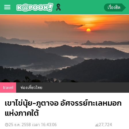
เรื่องฮิต
ข่าว-
ความ
รู้
ข่าว
ข่าว
บันเทิง
ตรวจ
travel
ท่องเที่ยวไทย
หวย
เขาไข่นุ้ย-ภูตาจอ อัศจรรย์ทะเลหมอก
ผล
บอล
แห่งภาคใต้
สด
การ
25 ธ.ค. 2558 เวลา 16:43:06
27,724