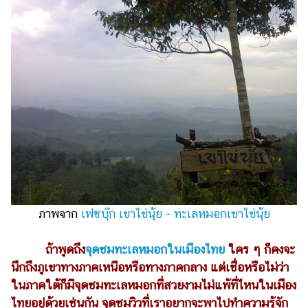
ไตล์
ดูด
วง
ผู้
หญิง
ผู้ชาย
สุขภาพ
ท่อง
เที่ยว
สูตร
ภาพจาก
เฟซบุ๊ก เขาไข่นุ้ย - ทะเลหมอกเขาไข่นุ้ย
อาหาร
ง่ายๆ
ถ้าพูดถึง
จุดชมทะเลหมอกในเมืองไทย
ใคร ๆ ก็คงจะ
นึกถึงภูเขาทางภาคเหนือหรือทางภาคกลาง แต่เชื่อหรือไม่ว่า
ช้อป
ในภาคใต้ก็มีจุดชมทะเลหมอกที่สวยงามไม่แพ้ที่ไหนในเมือง
ปิ้ง
ไทยอยู่ด้วยเช่นกัน จุดชมวิวที่เราอยากจะพาไปทำความรู้จัก