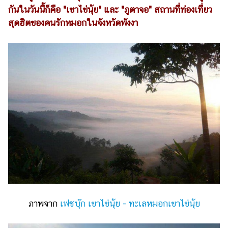
กันในวันนี้ก็คือ "เขาไข่นุ้ย" และ "ภูตาจอ" สถานที่ท่องเที่ยว
รถยนต์
สุดฮิตของคนรักหมอกในจังหวัดพังงา
บ้าน
และ
การ
ตกแต่ง
มือ
ถือ
ราคา
ทอง
ราคา
น้ำมัน
วา
ไร
ภาพจาก
เฟซบุ๊ก เขาไข่นุ้ย - ทะเลหมอกเขาไข่นุ้ย
ตี้