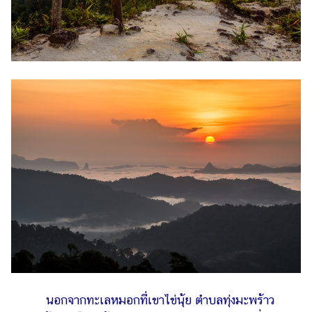
นอกจากทะเลหมอกที่เขาไข่นุ้ย ตำบลทุ่งมะพร้าว