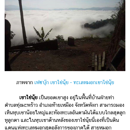
ออนไลน์
ติดต่อ
โฆษณา
แจ้ง
ปัญหา
ร่วม
งาน
กับ
เรา
ภาพจาก
เฟซบุ๊ก เขาไข่นุ้ย - ทะเลหมอกเขาไข่นุ้ย
เขาไข่นุ้ย
เป็นยอดเขาสูง อยู่ในพื้นที่บ้านฝ่ายท่า
ตำบลทุ่งมะพร้าว อำเภอท้ายเหมือง จังหวัดพังงา สามารถมอง
เห็นหุบเขาน้อยใหญ่และท้องทะเลอันดามันได้แบบไกลสุดลูก
หูลูกตา และในหุบเขาด้านหลังของเขาไข่นุ้ยนี่เองที่เป็นดิน
แดนแห่งทะเลหมอกสุดอลังการของภาคใต้ สายหมอก