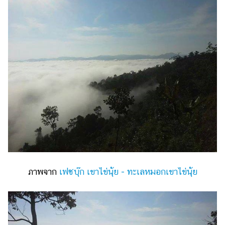
แต่งงาน
แม่
และ
เด็ก
สัตว์
เลี้ยง
Infographic
บริการ
แอปฯ
กระปุก
ภาพจาก
เฟซบุ๊ก เขาไข่นุ้ย - ทะเลหมอกเขาไข่นุ้ย
คอร์ส
ออนไลน์
เรียน
เลข