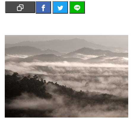
เงิน
การ
ศึกษา
บันเทิง
รูปภาพ
ดู
หนัง
Music
Station
ละคร
บันเทิง
เกาหลี
ไลฟ์