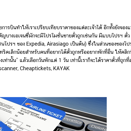
รบินทำให้เราเปรียบเทียบราคาของแต่ละเจ้าได้ อีกทั้งยังจอง
่สำคัญบางเอเจนซี่มักจะมีโปรโมชั่นขายตั๋วถูกเช่นกัน มีแบบโปรฯ ตั๋ว
างเช่นโปรฯ ของ Expedia, Airasiago เป็นต้น) ซึ่งในส่วนของของโป
ิคเล็กน้อยสำหรับคนที่อยากได้ตั๋วถูกหรืออยากพักที่อื่น ให้คลิกท
้น” แล้วเลือกวันพักแต่ 1 วัน เท่านี้เราก็จะได้ราคาตั๋วที่ถูกที่
Skyscanner, Cheaptickets, KAYAK