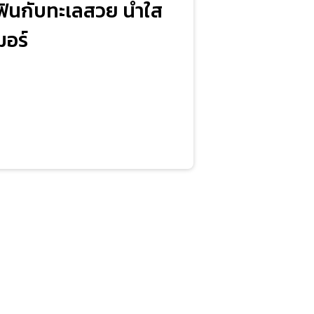
 ฟินกับทะเลสวย น้ำใส
มอร์