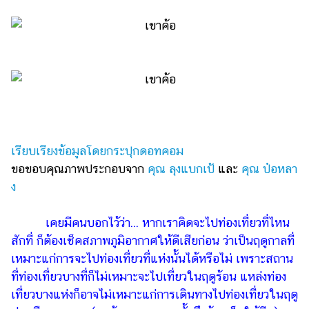
ไตล์
ดูด
วง
ผู้
หญิง
ผู้ชาย
สุขภาพ
เรียบเรียงข้อมูลโดยกระปุกดอทคอม
ขอขอบคุณภาพประกอบจาก
คุณ ลุงแบกเป้
และ
คุณ ป๋อหลา
ท่อง
ง
เที่ยว
สูตร
เคยมีคนบอกไว้ว่า... หากเราคิดจะไปท่องเที่ยวที่ไหน
อาหาร
สักที่ ก็ต้องเช็คสภาพภูมิอากาศให้ดีเสียก่อน ว่าเป็นฤดูกาลที่
ง่ายๆ
เหมาะแก่การจะไปท่องเที่ยวที่แห่งนั้นได้หรือไม่ เพราะสถาน
ช้อป
ที่ท่องเที่ยวบางที่ก็ไม่เหมาะจะไปเที่ยวในฤดูร้อน แหล่งท่อง
ปิ้ง
เที่ยวบางแห่งก็อาจไม่เหมาะแก่การเดินทางไปท่องเที่ยวในฤดู