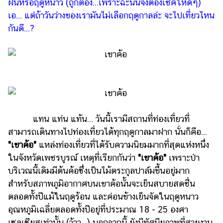
ฝนหรือฤดูหนาว (ถูกต้อง...เพราะฉะนั้นจึงต้องเช็คให้ดีๆ)
รถยนต์
เอ... แต่ถ้าวันว่างของเรามันไม่เลือกฤดูกาลล่ะ จะไปเที่ยวไหน
กันดี...?
บ้าน
และ
การ
ตกแต่ง
มือ
ถือ
ราคา
แทน แท่น แท้น... วันนี้เรามีสถานที่ท่องเที่ยวที่
ทอง
สามารถเดินทางไปท่องเที่ยวได้ทุกฤดูกาลมาฝาก นั่นก็คือ...
"เขาค้อ"
ราคา
แหล่งท่องเที่ยวที่ได้รับความนิยมมากที่สุดแห่งหนึ่ง
น้ำมัน
ในจังหวัดเพชรบูรณ์ เหตุที่เรียกกันว่า
"เขาค้อ"
เพราะป่า
บริเวณนี้เดิมมีต้นค้อซึ่งเป็นไม้ตระกูลปาล์มขึ้นอยู่มาก
วา
สำหรับสภาพภูมิอากาศบนเขาค้อนั้นจะเย็นสบายสดชื่น
ไร
ตลอดทั้งปีแม้ในฤดูร้อน และค่อนข้างเย็นจัดในฤดูหนาว
ตี้
อุณหภูมิเฉลี่ยตลอดทั้งปีอยู่ที่ประมาณ 18 - 25 องศา
เซลเซียสเท่านั้น (ว้าว...) นอกจากนี้ ยังมีทัศนียภาพที่สวยงาม