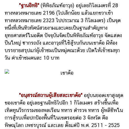
ออนไลน์
"ฐานอิทธิ"
(พิพิธภัณฑ์อาวุธ) อยู่เลยกิโลเมตรที่ 28
ทางหลวงหมายเลข 2196 (ไปเล็กน้อย แล้วแยกขวาเข้า
ติดต่อ
โฆษณา
ทางหลวงหมายเลข 2323 ไปประมาณ 3 กิโลเมตร) เป็นจุด
หนึ่งที่เห็นทิวทัศน์สวยงามและเคยเป็นฐานสำคัญทาง
แจ้ง
ยุทธศาสตร์ในอดีต ปัจจุบันจัดเป็นพิพิธภัณฑ์อาวุธ จัดแสดง
ปัญหา
ปืนใหญ่ ซากรถถัง และอาวุธที่ใช้สู้รบกันบนเขาค้อ มีห้อง
ร่วม
บรรยายสรุปแก่ผู้เข้าชมเป็นหมู่คณะด้วย เปิดให้เข้าชมทุก
งาน
วัน ค่าเข้าชมคนละ 10 บาท
กับ
เรา
"อนุสรณ์สถานผู้เสียสละเขาค้อ"
อยู่บนยอดเขาสูงสุด
ของเขาค้อ อยู่เลยฐานอิทธิไปอีก 1 กิโลเมตร สร้างขึ้นเพื่อ
เทิดทูนวีรกรรมของพลเรือน ทหาร ตำรวจ ทหาร ผู้พลีชีพใน
การสู้รบเพื่อปกป้องพื้นที่ในเขตรอยต่อ 3 จังหวัด คือ
พิษณุโลก เพชรบูรณ์ และเลย ตั้งแต่ปี พ.ศ. 2511 - 2525