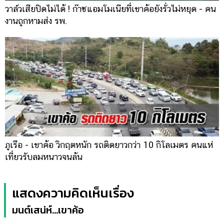
วาล์วเสียปิดไม่ได้ ! ก๊าซแอมโมเนียที่เขาค้อยังรั่วไม่หยุด - คน
งานถูกหามส่ง รพ.
ภูเรือ - เขาค้อ วิกฤตหนัก รถติดยาวกว่า 10 กิโลเมตร คนแห่
เที่ยวรับลมหนาวจนล้น
แสดงความคิดเห็นเรื่อง
มนต์เสน่ห์...เขาค้อ