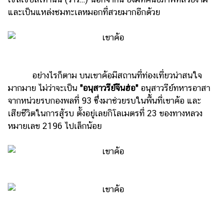
แต่งงาน
และเป็นแหล่งชมทะเลหมอกที่สวยมากอีกด้วย
แม่
และ
เด็ก
สัตว์
อย่างไรก็ตาม บนเขาค้อมีสถานที่ท่องเที่ยวน่าสนใจ
เลี้ยง
มากมาย ไม่ว่าจะเป็น
"อนุสาวรีย์จีนฮ่อ"
อนุสาวรีย์ทหารอาสา
Infographic
จากหน่วยรบกองพลที่ 93 ซึ่งมาช่วยรบในพื้นที่เขาค้อ และ
เสียชีวิตในการสู้รบ ตั้งอยู่เลยกิโลเมตรที่ 23 ของทางหลวง
บริการ
หมายเลข 2196 ไปเล็กน้อย
แอปฯ
กระปุก
คอร์ส
ออนไลน์
เรียน
เลข