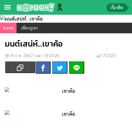
เรื่องฮิต
ข่าว-
travel
เที่ยวภูเขา
ความ
มนต์เสน่ห์...เขาค้อ
รู้
14 ก.พ. 2567 เวลา 18:53:26
ข่าว
173,023
ข่าว
บันเทิง
ตรวจ
หวย
ผล
บอล
สด
การ