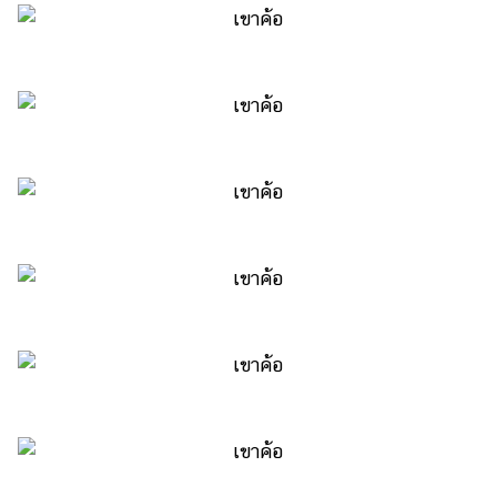
เงิน
การ
ศึกษา
บันเทิง
รูปภาพ
ดู
หนัง
Music
Station
ละคร
บันเทิง
เกาหลี
ไลฟ์