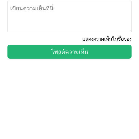
แสดงความเห็นในชื่อของ
โพสต์ความเห็น
พกกระปุกติดกระเป๋า
อัพเดตเรื่องราวสุดฮิต
สาระ บันเทิง ครบครัน
จับตาทุกสถานการณ์