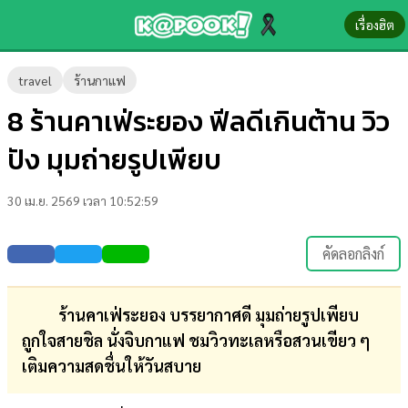
เรื่องฮิต
ข่าว-
travel
ร้านกาแฟ
ความ
8 ร้านคาเฟ่ระยอง ฟีลดีเกินต้าน วิว
รู้
ปัง มุมถ่ายรูปเพียบ
ข่าว
30 เม.ย. 2569 เวลา 10:52:59
ข่าว
บันเทิง
คัดลอกลิงก์
ตรวจ
หวย
ร้านคาเฟ่ระยอง บรรยากาศดี มุมถ่ายรูปเพียบ
ถูกใจสายชิล นั่งจิบกาแฟ ชมวิวทะเลหรือสวนเขียว ๆ
ผล
เติมความสดชื่นให้วันสบาย
บอล
สด