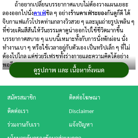
ถ้าอยากเปลี่ยนบรรยากาศแบบไม่ต้องวางแผนเยอะ
การ
ลองออกไปนั่ง
คาเฟ่
ชิล ๆ อย่าง
ร้านคาเฟ่ระยอง
กันดูก็ดี ได้
เงิน
จิบกาแฟแก้วโปรดท่ามกลางวิวสวย ๆ และมุมถ่ายรูปเพลิน ๆ
ที่ช่วยเติมสีสันให้วันธรรมดาดูน่าออกไปใช้ชีวิตมากขึ้น
การ
บรรยากาศสบาย ๆ แบบนี้เหมาะทั้งกับการนั่งพักผ่อน นั่ง
ศึกษา
ทำงานเบา ๆ หรือใช้เวลาอยู่กับตัวเอง เป็นทริปเล็ก ๆ ที่ไม่
บันเทิง
ต้องไปไกล แต่ช่วยรีเฟรชทั้งร่างกายและความคิดได้อย่าง
พอดี
ดูรูปภาพ และ เนื้อหาทั้งหมด
ดู
หนัง
ร้านคาเฟ่ระยอง
Music
สมัครสมาชิก
ติดต่อโฆษณา
Station
ติดต่อเรา
Disclaimer
1. Leisure Café n Bar
ละคร
ร่วมงานกับเรา
แจ้งปัญหา
คาเฟ่ลับริมแม่น้ำระยอง ตกแต่งสไตล์แคมป์ปิ้งสุดชิค
บันเทิง
ภายใต้ร่มเงาของต้นไม้ใหญ่ที่แผ่กิ่งก้านให้ความร่มรื่นตลอด
นโยบายคุ้มครองข้อมูลส่วนบุคคล