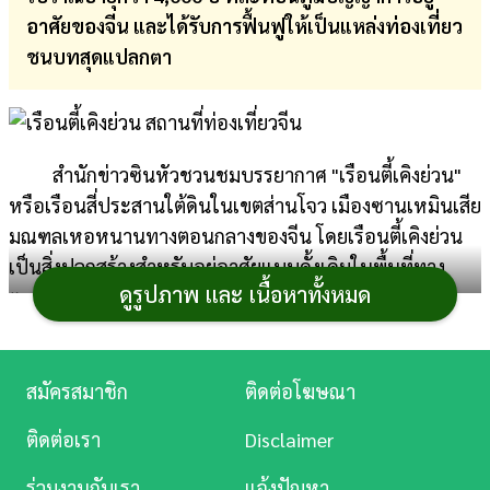
อาศัยของจีน และได้รับการฟื้นฟูให้เป็นแหล่งท่องเที่ยว
การ
ชนบทสุดแปลกตา
เงิน
การ
ศึกษา
สำนักข่าวซินหัวชวนชมบรรยากาศ "เรือนตี้เคิงย่วน"
บันเทิง
หรือเรือนสี่ประสานใต้ดินในเขตส่านโจว เมืองซานเหมินเสีย
มณฑลเหอหนานทางตอนกลางของจีน โดยเรือนตี้เคิงย่วน
ดู
เป็นสิ่งปลูกสร้างสำหรับอยู่อาศัยแบบดั้งเดิมในพื้นที่ทาง
หนัง
ดูรูปภาพ และ เนื้อหาทั้งหมด
ตะวันตกของมณฑลเหอหนาน
Music
Station
สมัครสมาชิก
ติดต่อโฆษณา
ละคร
ติดต่อเรา
Disclaimer
บันเทิง
ร่วมงานกับเรา
แจ้งปัญหา