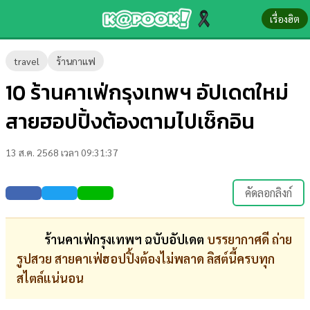
เรื่องฮิต
ข่าว-
travel
ร้านกาแฟ
ความ
10 ร้านคาเฟ่กรุงเทพฯ อัปเดตใหม่
รู้
สายฮอปปิ้งต้องตามไปเช็กอิน
ข่าว
13 ส.ค. 2568 เวลา 09:31:37
ข่าว
บันเทิง
คัดลอกลิงก์
ตรวจ
หวย
ร้านคาเฟ่กรุงเทพฯ ฉบับอัปเดต
บรรยากาศดี ถ่าย
รูปสวย สายคาเฟ่ฮอปปิ้งต้องไม่พลาด ลิสต์นี้ครบทุก
ผล
สไตล์แน่นอน
บอล
สด