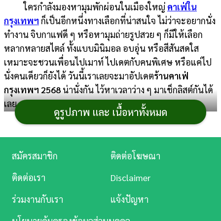
ใครกำลังมองหามุมพักผ่อนในเมืองใหญ่
คาเฟ่ใน
การ
กรุงเทพฯ
ก็เป็นอีกหนึ่งทางเลือกที่น่าสนใจ ไม่ว่าจะอยากนั่ง
เงิน
ทำงาน จิบกาแฟดี ๆ หรือหามุมถ่ายรูปสวย ๆ ก็มีให้เลือก
หลากหลายสไตล์ ทั้งแบบมินิมอล อบอุ่น หรือสีสันสดใส
การ
เหมาะจะชวนเพื่อนไปเมาท์ ไปเดตกับคนพิเศษ หรือแค่ไป
ศึกษา
นั่งคนเดียวก็ยังได้ วันนี้เราเลยจะมาอัปเดต
ร้านคาเฟ่
บันเทิง
กรุงเทพฯ 2568
น่านั่งกัน ไว้หาเวลาว่าง ๆ มาเช็กลิสต์กันได้
เลย
ดูรูปภาพ และ เนื้อหาทั้งหมด
ดู
หนัง
ร้านคาเฟ่กรุงเทพฯ 2568
Music
สมัครสมาชิก
ติดต่อโฆษณา
Station
ติดต่อเรา
Disclaimer
1. Flow Coffee
ละคร
ร่วมงานกับเรา
แจ้งปัญหา
คาเฟ่เปิดย่านสุรวงศ์-บางรัก ที่รีโนเวทบ้านไม้เก่าอายุ
บันเทิง
กว่า 130 ปีให้กลายเป็นร้านกาแฟกลิ่นอายวินเทจสุดอบอุ่น
นโยบายคุ้มครองข้อมูลส่วนบุคคล