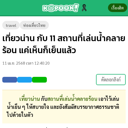
เรื่องฮิต
ข่าว-
travel
ท่องเที่ยวไทย
ความ
เที่ยวน่าน กับ 11 สถานที่เล่นน้ำคลาย
รู้
ร้อน แค่เห็นก็เย็นแล้ว
ข่าว
11 เม.ย. 2568 เวลา 12:40:20
ข่าว
บันเทิง
คัดลอกลิงก์
ตรวจ
หวย
เที่ยวน่าน
กับ
สถานที่เล่นน้ำคลายร้อน
เอาไว้เล่น
น้ำเย็น ๆ ให้สบายใจ และยังสัมผัสบรรยากาศธรรมชาติ
ผล
ไปด้วยในตัว
บอล
สด