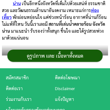
น่าน
เป็นอีกหนึ่งจังหวัดที่เต็มไปด้วยเสน่ห์ ธรรมชาติ
การ
สวย และวัฒนธรรมล้านนาอันงดงาม เหมาะแก่การ
ท่อง
เงิน
เที่ยว
พักผ่อนหย่อนใจ แต่ช่วงหน้าร้อน อากาศที่น่านก็ร้อน
ไม่แพ้ที่ไหน วันนี้เราเลยมี
สถานที่เล่นน้ำคลายร้อน
จังหวัด
การ
น่าน
มาแนะนำ รับรองว่าทั้งสนุก ชื่นใจ และได้รูปสวยพ่วง
ศึกษา
มาด้วยแน่นอน
บันเทิง
ดูรูปภาพ และ เนื้อหาทั้งหมด
ดู
หนัง
Music
สมัครสมาชิก
ติดต่อโฆษณา
Station
ติดต่อเรา
Disclaimer
ละคร
ร่วมงานกับเรา
แจ้งปัญหา
บันเทิง
นโยบายคุ้มครองข้อมูลส่วนบุคคล