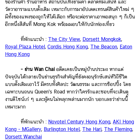
ของร้านค้า ร้านอาหาร สถานบันเทิงยามค่ำ ตลาดที่มีเสน่ห์ และ
วัดวาอารามแบบดั้งเดิม เหมาะกับการมาอัปเดตเทรนด์สินค้าใหม่ ๆ
มีทั้งของแพงของถูกให้ได้เลือก หรือจะต่อราคาเอาพอสนุก ๆ ก็เป็น
อีกหนึ่งสีสันที่ Mong Kok พร้อมมอบให้กับนักท่องเที่ยว
ที่พักแนะนำ :
The City View
,
Dorsett Mongkok
,
Royal Plaza Hotel
,
Cordis Hong Kong
,
The Beacon
,
Eaton
Hong Kong
- ย่าน Wan Chai
อดีตเคยเป็นหมู่บ้านประมง หากแต่
ปัจจุบันได้กลายเป็นย่านธุรกิจสำคัญที่ยังคงอนุรักษ์เสน่ห์วิถีชีวิต
แบบดั้งเดิมเอาไว้ มีครบทั้งศิลปะ วัฒนธรรม และการช้อปปิ้ง โดย
เฉพาะบนถนน Queen's Road หากว่าใครรักและชอบที่จะเดินดู
งานดีไซน์เก๋ ๆ และผู้คนไม่พลุกพล่านมากนัก บอกเลยว่าย่านนี้
เหมาะมาก
ที่พักแนะนำ :
Novotel Century Hong Kong
,
AKI Hong
Kong - MGallery
,
Burlington Hotel
,
The Hari
,
The Fleming
,
Dorsett Wanchai