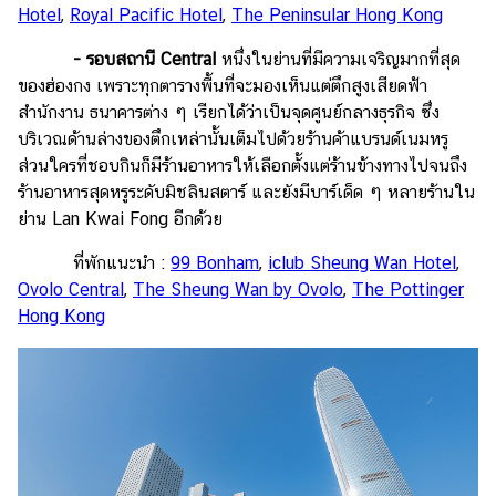
Hotel
,
Royal Pacific Hotel
,
The Peninsular Hong Kong
-
รอบสถานี Central
หนึ่งในย่านที่มีความเจริญมากที่สุด
ของฮ่องกง เพราะทุกตารางพื้นที่จะมองเห็นแต่ตึกสูงเสียดฟ้า
สำนักงาน ธนาคารต่าง ๆ เรียกได้ว่าเป็นจุดศูนย์กลางธุรกิจ ซึ่ง
บริเวณด้านล่างของตึกเหล่านั้นเต็มไปด้วยร้านค้าแบรนด์เนมหรู
ส่วนใครที่ชอบกินก็มีร้านอาหารให้เลือกตั้งแต่ร้านข้างทางไปจนถึง
ร้านอาหารสุดหรูระดับมิชลินสตาร์ และยังมีบาร์เด็ด ๆ หลายร้านใน
ย่าน Lan Kwai Fong อีกด้วย
ที่พักแนะนำ :
99 Bonham
,
iclub Sheung Wan Hotel
,
Ovolo Central
,
The Sheung Wan by Ovolo
,
The Pottinger
Hong Kong