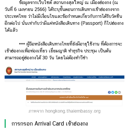
ข้อมูลจากเว็บไซต์ สถานกงสุลใหญ่ ณ เมืองฮ่องกง (ณ
แม่
วันที่ 6 เมษายน 2566) ได้ระบุขั้นตอนการเดินทางเข้าฮ่องกงจาก
และ
ประเทศไทย ว่าไม่มีเงื่อนไขและข้อกำหนดเกี่ยวกับการได้รับวัคซีน
เด็ก
อีกต่อไป นั่นเท่ากับว่ามีแค่หนังสือเดินทาง (Passport) ก็ไปฮ่องกง
สัตว์
ได้แล้ว
เลี้ยง
*** ผู้ถือหนังสือเดินทางไทยที่ยังมีอายุใช้งาน ที่ต้องการจะ
Infographic
เข้าฮ่องกงเพื่อท่องเที่ยว เยี่ยมญาติ ทำธุรกิจ ประชุม เป็นต้น
บริการ
สามารถอยู่ฮ่องกงได้ 30 วัน โดยไม่ต้องทำวีซ่า
แอปฯ
กระปุก
ติดต่อ
โฆษณา
แจ้ง
ภาพจาก hongkong.thaiembassy.org
ปัญหา
การกรอก Arrival Card เข้าฮ่องกง
ร่วม