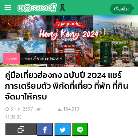
เรื่องฮิต
ข่าว-
ความ
รู้
ข่าว
travel
ท่องเที่ยวต่างประเทศ
ข่าว
คู่มือเที่ยวฮ่องกง ฉบับปี 2024 แชร์
บันเทิง
การเตรียมตัว พิกัดที่เที่ยว ที่พัก ที่กิน
ตรวจ
จัดมาให้ครบ
หวย
ผล
5 ก.พ. 2567 เวลา
154,913
บอล
11:36:03
สด
การ