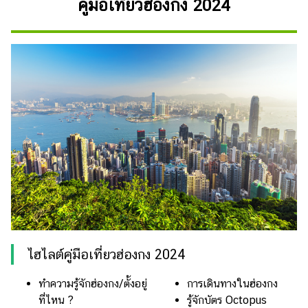
คู่มือเที่ยวฮ่องกง 2024
ดูด
วง
ผู้
หญิง
ผู้ชาย
สุขภาพ
ท่อง
เที่ยว
สูตร
อาหาร
ง่ายๆ
ช้อป
ไฮไลต์คู่มือเที่ยวฮ่องกง 2024
ปิ้ง
ทำความรู้จักฮ่องกง/ตั้งอยู่
การเดินทางในฮ่องกง
ที่ไหน ?
รู้จักบัตร Octopus
รถยนต์