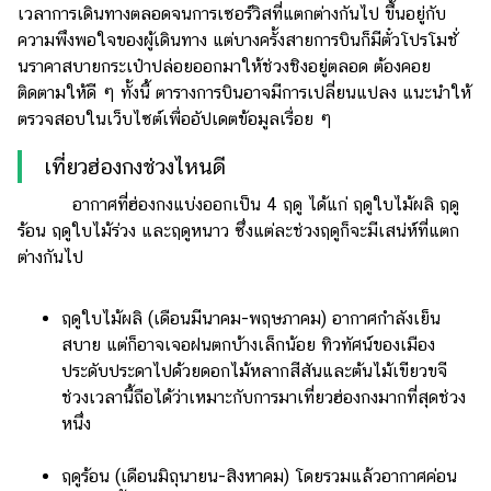
เวลาการเดินทางตลอดจนการเซอร์วิสที่แตกต่างกันไป ขึ้นอยู่กับ
ความพึงพอใจของผู้เดินทาง แต่บางครั้งสายการบินก็มีตั๋วโปรโมชั่
นราคาสบายกระเป๋าปล่อยออกมาให้ช่วงชิงอยู่ตลอด ต้องคอย
ติดตามให้ดี ๆ ทั้งนี้ ตารางการบินอาจมีการเปลี่ยนแปลง แนะนำให้
ตรวจสอบในเว็บไซต์เพื่ออัปเดตข้อมูลเรื่อย ๆ
เที่ยวฮ่องกงช่วงไหนดี
อากาศที่ฮ่องกงแบ่งออกเป็น 4 ฤดู ได้แก่ ฤดูใบไม้ผลิ ฤดู
ร้อน ฤดูใบไม้ร่วง และฤดูหนาว ซึ่งแต่ละช่วงฤดูก็จะมีเสน่ห์ที่แตก
ต่างกันไป
ฤดูใบไม้ผลิ (เดือนมีนาคม-พฤษภาคม) อากาศกำลังเย็น
สบาย แต่ก็อาจเจอฝนตกบ้างเล็กน้อย ทิวทัศน์ของเมือง
ประดับประดาไปด้วยดอกไม้หลากสีสันและต้นไม้เขียวขจี
ช่วงเวลานี้ถือได้ว่าเหมาะกับการมาเที่ยวฮ่องกงมากที่สุดช่วง
หนึ่ง
ฤดูร้อน (เดือนมิถุนายน-สิงหาคม) โดยรวมแล้วอากาศค่อน