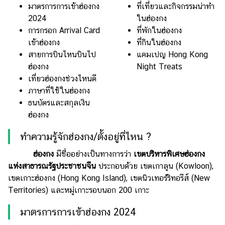
มาตรการการเข้าฮ่องกง
ที่เที่ยวและกิจกรรมน่าทำ
บ้าน
2024
ในฮ่องกง
และ
การกรอก Arrival Card
ที่พักในฮ่องกง
การ
เข้าฮ่องกง
ที่กินในฮ่องกง
ตกแต่ง
สายการบินไหนบินไป
แคมเปญ Hong Kong
มือ
ฮ่องกง
Night Treats
ถือ
เที่ยวฮ่องกงช่วงไหนดี
ภาษาที่ใช้ในฮ่องกง
ราคา
ธนบัตรและสกุลเงิน
ทอง
ฮ่องกง
ราคา
ทำความรู้จักฮ่องกง/ตั้งอยู่ที่ไหน ?
น้ำมัน
ฮ่องกง
มีชื่ออย่างเป็นทางการว่า
เขตบริหารพิเศษฮ่องกง
วา
แห่งสาธารณรัฐประชาชนจีน
ประกอบด้วย เขตเกาลูน (Kowloon),
ไร
เขตเกาะฮ่องกง (Hong Kong Island), เขตนิวเทอร์ริทอรีส์ (New
ตี้
Territories) และหมู่เกาะรอบนอก 200 เกาะ
มาตรการการเข้าฮ่องกง 2024
แต่งงาน