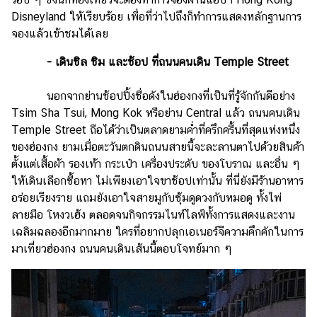
Disneyland ให้เรียบร้อย เพื่อที่ว่าไปถึงก็ทำการแสดงหลักฐานการ
จองแล้วเข้าชมได้เลย
- เดินชิล ชิม และช้อป ที่ถนนคนเดิน Temple Street
นอกจากย่านช้อปปิ้งชื่อดังในฮ่องกงที่เป็นที่รู้จักกันดีอย่าง
Tsim Sha Tsui, Mong Kok หรือย่าน Central แล้ว ถนนคนเดิน
Temple Street ถือได้ว่าเป็นตลาดยามค่ำที่ครึกครื้นที่สุดแห่งหนึ่ง
ของฮ่องกง ยามเมื่อตะวันตกดินถนนสายนี้จะละลานตาไปด้วยสินค้า
ตั้งแต่เสื้อผ้า รองเท้า กระเป๋า เครื่องประดับ ของโบราณ และอื่น ๆ
ให้เดินเลือกซื้อหา ไม่เพียงเอาใจขาช้อปเท่านั้น ที่นี่ยังมีร้านอาหาร
อร่อยเรียงราย แถมยังเอาใจสายมูกับซุ้มดูดวงกับหมอดู ทั้งไพ่
ลายมือ โหงวเฮ้ง ตลอดจนกิจกรรมไนท์ไลฟ์ทั้งการแสดงและงาน
เฉลิมฉลองอีกมากมาย ใครที่อยากปลุกเอเนอร์จีความคึกคักในการ
มาเที่ยวฮ่องกง ถนนคนเดินเส้นนี้ตอบโจทย์มาก ๆ