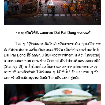
- ตะลุยกินให้ตัวแตกแบบ Dai Pai Dong ขนานแท้
ใคร ๆ ก็รู้ว่าฮ่องกงเต็มไปด้วยร้านอาหารต่าง ๆ แต่ถ้าอยาก
สัมผัสประสบการณ์เรื่องกินแบบออริจินัล เห็นทีต้องลองร้านสไตล์
Dai Pai Dong ที่มีลักษณะเป็นแผงอาหารข้างถนน ส่วนใหญ่จะอยู่
ตามตรอกซอกซอย อย่างย่าน Central เดินไปตามริมถนนสแตนลีย์
(Stanley St) มาไม่ไกลก็จะเห็นครัวและเตาผัดพร้อมพ่อครัวควง
กระทะกับตะหลิวทำกันให้เห็นสด ๆ โต๊ะที่นั่งก็เป็นแบบง่าย ๆ ซึ่ง
แต่ละร้านก็จะมีเมนูจานเด็ดมัดใจคนกินแบบอยู่หมัด