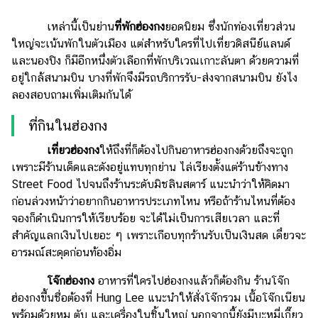
เหล่านี้เป็นย่าน
ที่พักฮ่องกง
ยอดนิยม ซึ่งนักท่องเที่ยวส่วน
ใหญ่จะเน้นพักในตัวเมือง แต่สำหรับใครที่ไปเที่ยวดิสนีย์แลนด์
และนองปิง ก็มีอีกหนึ่งตัวเลือกที่พักบริเวณเกาะลันตา ด้วยความที่
อยู่ใกล้สนามบิน บางที่พักจึงมีรถบริการรับ-ส่งจากสนามบิน ยังไง
ลองสอบถามเพิ่มเติมกันได้
ที่กินในฮ่องกง
เที่ยวฮ่องกง
ให้ถึงที่ก็ต้องไปกินอาหารฮ่องกงด้วยถึงจะถูก
เพราะมีร้านเด็ดและดังอยู่แทบทุกย่าน ไล่เรียงตั้งแต่ร้านข้างทาง
Street Food ไปจนถึงร้านระดับมิชลินสตาร์ แนะนำว่าให้คิดมา
ก่อนล่วงหน้าว่าอยากกินอาหารประเภทไหน หรือถ้าร้านไหนที่ต้อง
จองก็ดำเนินการให้เรียบร้อย จะได้ไม่เป็นการเสียเวลา และที่
สำคัญแลกเงินไปเยอะ ๆ เพราะเกือบทุกร้านรับเป็นเงินสด เดี๋ยวจะ
อารมณ์สะดุดก่อนท้องอิ่ม
โจ๊กฮ่องกง
อาหารที่ใครไปฮ่องกงแล้วก็ต้องกิน ร้านโจ๊ก
ฮ่องกงขึ้นชื่อต้องที่ Hung Lee แนะนำให้สั่งโจ๊กรวม เนื้อโจ๊กเนียน
พร้อมด้วยหมู ตับ และเครื่องในชิ้นใหญ่ นอกจากนี้ยังมีบะหมี่เกี๊ยว