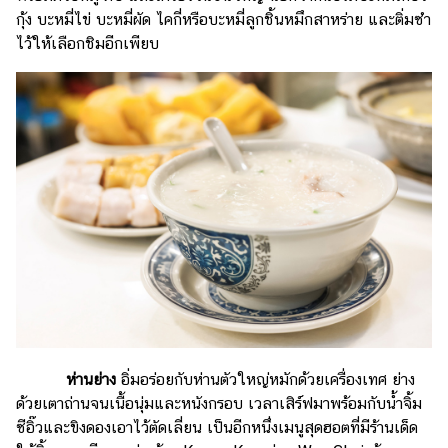
กุ้ง บะหมี่ไข่ บะหมี่ผัด ไคกี่หรือบะหมี่ลูกชิ้นหมึกสาหร่าย และติ่มซำ
ไว้ให้เลือกชิมอีกเพียบ
ห่านย่าง
อิ่มอร่อยกับห่านตัวใหญ่หมักด้วยเครื่องเทศ ย่าง
ด้วยเตาถ่านจนเนื้อนุ่มและหนังกรอบ เวลาเสิร์ฟมาพร้อมกับน้ำจิ้ม
ซีอิ๊วและขิงดองเอาไว้ตัดเลี่ยน เป็นอีกหนึ่งเมนูสุดฮอตที่มีร้านเด็ด