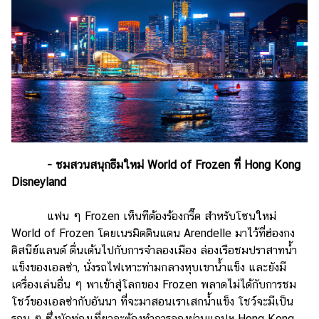
-
ชมสวนสนุกธีมใหม่ World of Frozen ที่ Hong Kong
Disneyland
แฟน ๆ Frozen เห็นทีต้องร้องกรี๊ด สำหรับโซนใหม่
World of Frozen โดยเนรมิตดินแดน Arendelle มาไว้ที่ฮ่องกง
ดิสนีย์แลนด์ ตื่นเต้นไปกับการจำลองเมือง ล่องเรือชมปราสาทน้ำ
แข็งของเอลซ่า, นั่งรถไฟเหาะท่ามกลางหุบเขาน้ำแข็ง และยังมี
เครื่องเล่นอื่น ๆ พาเข้าสู่โลกของ Frozen พลาดไม่ได้กับการชม
โชว์ของเอลซ่ากับอันนา ที่จะมาสอนเราเสกน้ำแข็ง โชว์จะมีเป็น
รอบ ๆ ซึ่งนักท่องเที่ยวจะต้องทำการจองผ่านแอปฯ Hong Kong