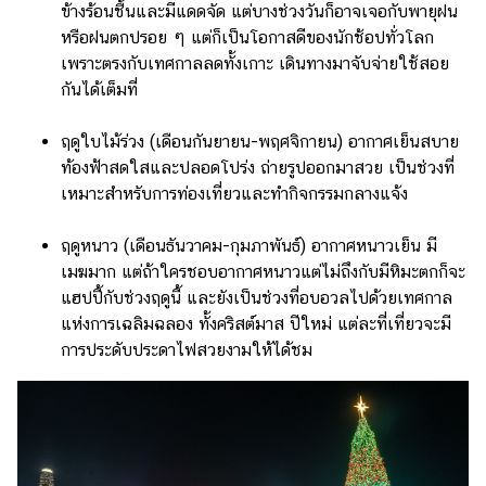
ข้างร้อนชื้นและมีแดดจัด แต่บางช่วงวันก็อาจเจอกับพายุฝน
หรือฝนตกปรอย ๆ แต่ก็เป็นโอกาสดีของนักช้อปทั่วโลก
เพราะตรงกับเทศกาลลดทั้งเกาะ เดินทางมาจับจ่ายใช้สอย
กันได้เต็มที่
ฤดูใบไม้ร่วง (เดือนกันยายน-พฤศจิกายน) อากาศเย็นสบาย
ท้องฟ้าสดใสและปลอดโปร่ง ถ่ายรูปออกมาสวย เป็นช่วงที่
เหมาะสำหรับการท่องเที่ยวและทำกิจกรรมกลางแจ้ง
ฤดูหนาว (เดือนธันวาคม-กุมภาพันธ์) อากาศหนาวเย็น มี
เมฆมาก แต่ถ้าใครชอบอากาศหนาวแต่ไม่ถึงกับมีหิมะตกก็จะ
แฮปปี้กับช่วงฤดูนี้ และยังเป็นช่วงที่อบอวลไปด้วยเทศกาล
แห่งการเฉลิมฉลอง ทั้งคริสต์มาส ปีใหม่ แต่ละที่เที่ยวจะมี
การประดับประดาไฟสวยงามให้ได้ชม