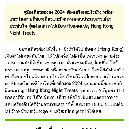
เงิน
การ
คู่มือเที่ยวฮ่องกง 2024 ต้องเตรียมอะไรบ้าง พร้อม
ศึกษา
แนะนำสถานที่ท่องเที่ยวและกิจกรรมมอบประสบการณ์น่า
ประทับใจ คุ้มค่าแก่การไปเยือน กับแคมเปญ Hong Kong
บันเทิง
Night Treats
ดู
อยากเที่ยวต้องได้เที่ยว ! ยิ่งถ้าได้ไป
ฮ่องกง
(
Hong Kong
)
หนัง
เมืองที่ไม่เคยหลับใหล ให้ไปกี่ครั้งก็ไม่มีเบื่อ เพราะมากมายด้วย
เสน่ห์ แถมยังมีที่เที่ยวครบทุกแนว ตั้งแต่ชมเมือง, ช้อปปิ้ง, ไหว้
Music
Station
พระ, สวนสนุก, ธรรมชาติ หรือหาของกินอร่อย ๆ ใครที่ยังไม่เคยไป
หรือใครเคยไปแล้วจะกลับไปเที่ยวใหม่ก็ไม่เสียหาย ว่าแล้วเลยจะ
ละคร
มาอัปเดตข้อควรรู้ก่อนไป
เที่ยวฮ่องกง 2024
แถมตอนนี้ฮ่องกงก็ยัง
มีแคมเปญ “
Hong Kong Night Treats
” มอบเวาเชอร์มูลค่า 100
บันเทิง
ดอลลาร์ฮ่องกง ให้กับนักท่องเที่ยว เพื่อใช้เป็นส่วนลดค่าอาหาร
เกาหลี
และเครื่องดื่มได้ที่ร้านอาหารและบาร์ ตั้งแต่เวลา 18.00 น. เป็นต้น
ไลฟ์
ไป ว้าวหนักเบอร์แรงสุด ๆ เตรียมปักหมุดรอไว้ได้เลย
ไตล์