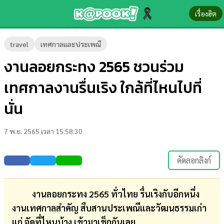
เรื่องฮิต
ข่าว-
travel
เทศกาลและประเพณี
ความ
งานลอยกระทง 2565 ชวนร่วม
รู้
เทศกาลงานรื่นเริง ใกล้ที่ไหนไปที่
ข่าว
นั่น
ข่าว
7 พ.ย. 2565 เวลา 15:58:30
บันเทิง
ตรวจ
คัดลอกลิงก์
หวย
ผล
งานลอยกระทง 2565 ทั่วไทย รื่นเริงกับอีกหนึ่ง
บอล
งานเทศกาลสำคัญ สืบสานประเพณีและวัฒนธรรมเก่า
สด
แก่ จัดที่ไหนบ้าง เข้ามาเช็กกันเลย