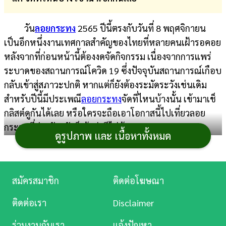
การ
วัน
ลอยกระทง
2565 ปีนี้ตรงกับวันที่ 8 พฤศจิกายน
เงิน
เป็นอีกหนึ่งงานเทศกาลสำคัญของไทยที่หลายคนเฝ้ารอคอย
การ
หลังจากที่ก่อนหน้านี้ต้องงดจัดกิจกรรม เนื่องจากการแพร่
ศึกษา
ระบาดของสถานการณ์โควิด 19 ซึ่งปัจจุบันสถานการณ์เกือบ
กลับเข้าสู่สภาวะปกติ หากแต่ก็ยังต้องระมัดระวังเช่นเดิม
บันเทิง
สำหรับปีนี้มี
ประเพณี
ลอยกระทง
จัดที่ไหนบ้างนั้น เข้ามาเช็
กลิสต์ดูกันได้เลย หรือใครจะถือเอาโอกาสนี้ไปเที่ยวลอย
ดู
กระทงที่ต่างจังหวัดก็เข้าท่าดีไม่น้อยเลย
หนัง
ดูรูปภาพ และ เนื้อหาทั้งหมด
Music
Station
สมัครสมาชิก
ติดต่อโฆษณา
ละคร
ติดต่อเรา
Disclaimer
บันเทิง
ร่วมงานกับเรา
แจ้งปัญหา