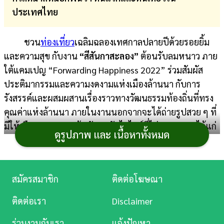
ประเทศไทย
การ
เงิน
ชวน
ท่องเที่ยว
เฉลิมฉลองเทศกาลปลายปีด้วยรอยยิ้ม
การ
และความสุข กับงาน
“สีสันกาสะลอง”
ต้อนรับลมหนาว ภาย
ศึกษา
ใต้แคมเปญ “Forwarding Happiness 2022” ร่วมสัมผัส
ประติมากรรมและความงดงามแห่งเมืองล้านนา กับการ
บันเทิง
รังสรรค์และผสมผสานเรื่องราวทางวัฒนธรรมท้องถิ่นที่ทรง
คุณค่าแห่งล้านนา ภายในงานนอกจากจะได้ถ่ายรูปสวย ๆ ที่
ดู
มีให้เลือกหลายจุดแล้ว ยังพบกับไฮไลต์ที่ไม่ควรพลาด ได้แก่
หนัง
ดูรูปภาพ และ เนื้อหาทั้งหมด
Music
Station
สมัครสมาชิก
ติดต่อโฆษณา
ละคร
ติดต่อเรา
Disclaimer
บันเทิง
ร่วมงานกับเรา
แจ้งปัญหา