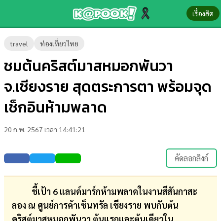
เรื่องฮิต
ข่าว-
travel
ท่องเที่ยวไทย
ความ
ชมต้นคริสต์มาสหมอกพันวา
รู้
จ.เชียงราย สุดตระการตา พร้อมจุด
ข่าว
เช็กอินห้ามพลาด
ข่าว
20 ก.พ. 2567 เวลา 14:41:21
บันเทิง
ตรวจ
คัดลอกลิงก์
หวย
ผล
ชี้เป้า 6 แลนด์มาร์กห้ามพลาดในงานสีสันกาสะ
บอล
ลอง ณ ศูนย์การค้าเซ็นทรัล เชียงราย พบกับต้น
สด
คริสต์มาสหมอกพันวา ต้นแรกและต้นเดียวใน