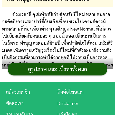
การ
ช่วงเวลาดี ๆ ส่งท้ายปีเก่า ต้อนรับปีใหม่ หลายคนอาจ
เงิน
จะคิดถึงการเฮฮาปาร์ตี้กับแก๊งเพื่อน ชวนไปเคานต์ดาวน์
การ
ตามสถานที่ท่องเที่ยวต่าง ๆ แต่ในยุค New Normal ที่ไม่ควร
ศึกษา
ไปเบียดเสียดกับคนเยอะ ๆ แบบนี้ ลองเปลี่ยนมาเป็นการ
ไหว้พระ-ทำบุญ สวดมนต์ข้ามปี เพื่อทำจิตใจให้สงบ เสริมสิริ
บันเทิง
มงคล เพิ่มความเจริญรุ่งเรืองในปีใหม่ที่กำลังจะมาถึง รวมถึง
เป็นกิจกรรมที่สามารถทำได้จากทุกที่ ไม่ว่าจะเป็นการสวด
ดู
มนต์ข้ามปีที่บ้าน หรือตามวัดวาอารามต่าง ๆ ทั้งในกรุงเทพฯ
หนัง
ดูรูปภาพ และ เนื้อหาทั้งหมด
และต่างจังหวัด เราจึงได้รวบรวมสถานที่จัดงานกิจกรรมดี ๆ
สถานที่สวดมนต์ข้ามปี
Music
มาฝากกัน เผื่อว่าใครอยู่ใกล้ที่ไหนก็
เลือกไปที่นั่นได้เลย
Station
สมัครสมาชิก
ติดต่อโฆษณา
ละคร
แนะนำ
สถานที่สวดมนต์ข้ามปี 2568
ทั่วประเทศ เตรียม
ติดต่อเรา
Disclaimer
ใจสงบ เสริมบุญรับปีใหม่ เช็กพิกัดและกิจกรรมพิเศษได้ที่นี่
บันเทิง
ร่วมงานกับเรา
แจ้งปัญหา